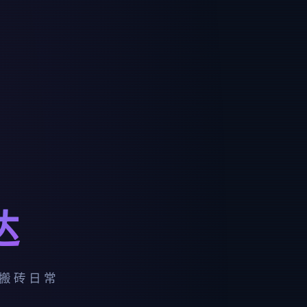
达
· 搬砖日常