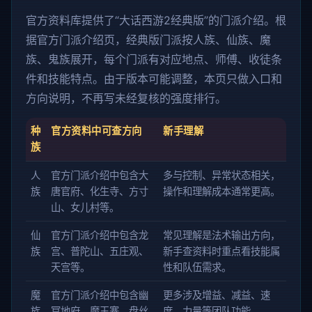
官方资料库提供了“大话西游2经典版”的门派介绍。根
据官方门派介绍页，经典版门派按人族、仙族、魔
族、鬼族展开，每个门派有对应地点、师傅、收徒条
件和技能特点。由于版本可能调整，本页只做入口和
方向说明，不再写未经复核的强度排行。
种
官方资料中可查方向
新手理解
族
人
官方门派介绍中包含大
多与控制、异常状态相关，
族
唐官府、化生寺、方寸
操作和理解成本通常更高。
山、女儿村等。
仙
官方门派介绍中包含龙
常见理解是法术输出方向，
族
宫、普陀山、五庄观、
新手查资料时重点看技能属
天宫等。
性和队伍需求。
魔
官方门派介绍中包含幽
更多涉及增益、减益、速
族
冥地府、魔王寨、盘丝
度、力量等团队功能。