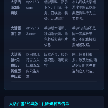
大话西
xy2.163.
端游资料、新手
本站后续大话端
游2经
com
专区、门派、任
游攻略默认以经
典版
务、召唤兽、装
典版资料库为主
备、活动资料
要参考。
大话西
dhxy.16
手游版本活动、
手游与端游不是
游手游
3.com
移动端玩法、角
同一套成长节
色养成和资料片
奏，不能直接照
信息
搬端游攻略。
大话西
以网易现
版本差异、服务
网上旧资料很
游2免
行官方入
器规则、活动安
多，涉及数值/活
费版 /
口和游戏
排
动时间时优先看
其他历
内公告为
当前官方公告。
史版本
准
大话西游2经典版：门派与种族信息