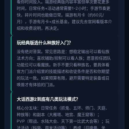
看你时间投入。端游经典版内容丰富但单次要花更多
时间，日常任务+活动通常需要1-2小时；手游节奏更
快，碎片时间也能做日常。端游有月卡（约60元/
月），手游有月卡+成长基金。建议先去官网看版本介
绍和收费说明，再决定。
玩经典版选什么种族好入门？
没有绝对答案。常见思路是：想稳定输出可以看仙族
法术方向；喜欢辅助/控制可以看人族；愿意担任团队
功能位可以看魔族。新手不要只看种族名，要具体看
官方门派介绍里的技能描述和收徒条件是否和你期望
的玩法一致。如果预算有限，避开需要特定装备或召
唤兽才有体验的门派。
大话西游2到底有几类玩法模式？
核心分五块：日常任务（抓鬼、五环、师门、天庭、
种族等）和副本（大雁塔、地宫、魔王窟等）；
PVP（帮战、水陆大会、天下第一比武大会等）；玩
法活动（科举、周末活动等）；养成（召唤兽、坐