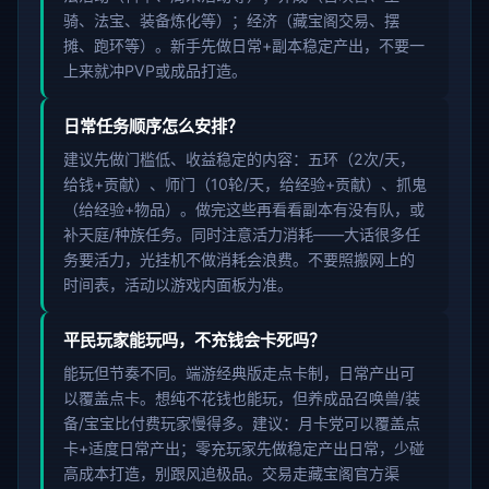
骑、法宝、装备炼化等）；经济（藏宝阁交易、摆
摊、跑环等）。新手先做日常+副本稳定产出，不要一
上来就冲PVP或成品打造。
日常任务顺序怎么安排？
建议先做门槛低、收益稳定的内容：五环（2次/天，
给钱+贡献）、师门（10轮/天，给经验+贡献）、抓鬼
（给经验+物品）。做完这些再看看副本有没有队，或
补天庭/种族任务。同时注意活力消耗——大话很多任
务要活力，光挂机不做消耗会浪费。不要照搬网上的
时间表，活动以游戏内面板为准。
平民玩家能玩吗，不充钱会卡死吗？
能玩但节奏不同。端游经典版走点卡制，日常产出可
以覆盖点卡。想纯不花钱也能玩，但养成品召唤兽/装
备/宝宝比付费玩家慢得多。建议：月卡党可以覆盖点
卡+适度日常产出；零充玩家先做稳定产出日常，少碰
高成本打造，别跟风追极品。交易走藏宝阁官方渠