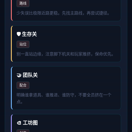
路线
少失误比极限近路更稳。先找主路线，再尝试捷径。
🛡️ 生存关
站位
别一直站边缘，注意脚下机关和玩家推挤，保命优先。
🤝 团队关
配合
明确谁拿道具、谁推进、谁防守，不要全员挤在一个
点。
🎨 工坊图