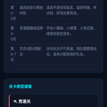
第
道具拾取与释放
道具不是捡到就丢，留到窄路、终
2-
时机
点前、转弯处更有效。
3天
第
竞速图路线选择
学会少撞墙、少掉落、少贪近路，
4-
成绩会稳定很多。
5天
第
生存/团队图配
派对玩法不只竞速，团队图要看站
6-7
合
位、道具分配和保护队友。
天
关卡类型速查
🏃 竞速关