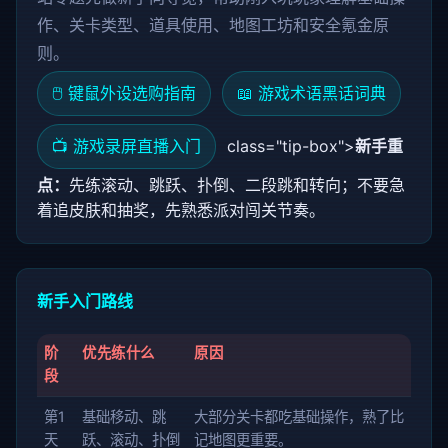
作、关卡类型、道具使用、地图工坊和安全氪金原
则。
🖱️ 键鼠外设选购指南
📖 游戏术语黑话词典
📺 游戏录屏直播入门
class="tip-box">
新手重
点：
先练滚动、跳跃、扑倒、二段跳和转向；不要急
着追皮肤和抽奖，先熟悉派对闯关节奏。
新手入门路线
阶
优先练什么
原因
段
第1
基础移动、跳
大部分关卡都吃基础操作，熟了比
天
跃、滚动、扑倒
记地图更重要。