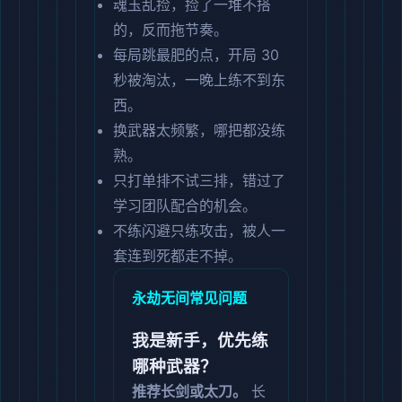
魂玉乱捡，捡了一堆不搭
的，反而拖节奏。
每局跳最肥的点，开局 30
秒被淘汰，一晚上练不到东
西。
换武器太频繁，哪把都没练
熟。
只打单排不试三排，错过了
学习团队配合的机会。
不练闪避只练攻击，被人一
套连到死都走不掉。
永劫无间常见问题
我是新手，优先练
哪种武器？
推荐长剑或太刀。
长