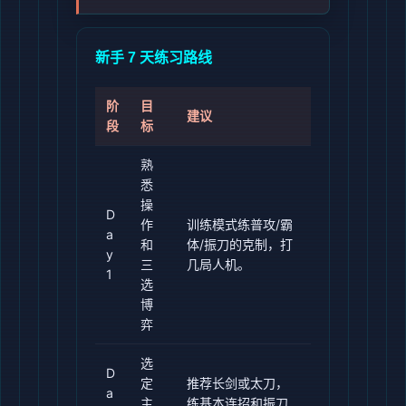
新手 7 天练习路线
阶
目
建议
段
标
熟
悉
操
D
作
训练模式练普攻/霸
a
和
体/振刀的克制，打
y
三
几局人机。
1
选
博
弈
选
D
定
推荐长剑或太刀，
a
主
练基本连招和振刀