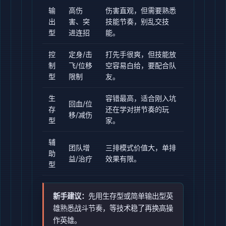
输
高伤
伤害直观，但需要熟悉
出
害、突
技能节奏，别乱交技
型
进连招
能。
控
定身/击
打先手很爽，但技能放
制
飞/位移
空容易白给，要配合队
型
限制
友。
生
容错最高，适合刚入坑
回血/位
存
还在学对拼节奏的玩
移/减伤
型
家。
辅
团队增
三排模式价值大，单排
助
益/治疗
效果有限。
型
新手建议：
先用生存型或简单输出型英
雄熟悉战斗节奏，等技术稳了再换高操
作英雄。