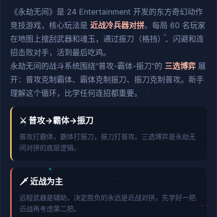
《永劫无间》是 24 Entertainment 开发的东方奇幻动作
竞技游戏，核心玩法是
近战冷兵器对拼
。每局 60 名玩家
在地图上搜刮武器和魂玉，通过振刀（格挡）、闪避和连
招击败对手，活到最后吃鸡。
永劫无间的战斗系统围绕"普攻-霸体-振刀"的
三选博弈
展
开：普攻克制霸体、霸体克制振刀、振刀克制普攻。新手
理解这个循环，比学任何连招都重要。
⚔️ 普攻→霸体→振刀
普攻打霸体，霸体打振刀，振刀打普攻。三选博弈是永劫无
间对拼的底层逻辑。
🗡️ 近战为主
远程武器是辅助，决定胜负的永远是近战对拼。先学好一把
近战再考虑第二把。