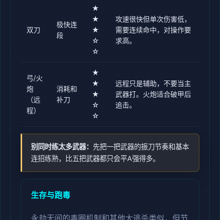
★
★
攻速很快但单次伤害低，
极快连
双刀
★
需要连续命中，对操作要
段
☆
求高。
☆
★
弓/火
★
远程只是辅助，不要当主
炮
消耗和
★
武器打。火炮适合破甲后
（远
补刀
☆
追击。
程）
☆
别同时练太多武器：
先把一把武器的振刀节奏和基本
连招练熟，比五把武器都只会平A强得多。
生存与跑毒
永劫无间的毒圈机制和其他大逃杀类似，但节