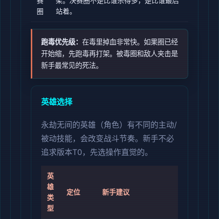
赛
架。决赛圈不是比谁杀得多，是比谁最后
圈
站着。
跑毒优先级：
在毒里掉血非常快。如果圈已经
开始缩，先跑毒再打架。被毒圈和敌人夹击是
新手最常见的死法。
英雄选择
永劫无间的英雄（角色）有不同的主动/
被动技能，会改变战斗节奏。新手不必
追求版本T0，先选操作直觉的。
英
雄
定位
新手建议
类
型