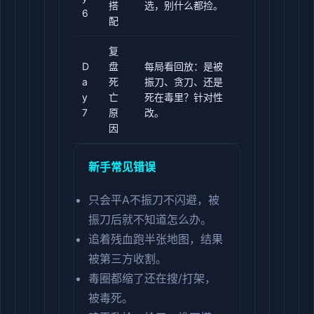
搭
选，别什么都捡。
6
配
复
D
盘
每局看回放：是被
a
死
振刀、贪刀、还是
y
亡
死在毒里？针对性
7
原
改。
因
新手常见错误
只会平A不振刀不闪避，被
振刀后就不知道怎么办。
追着残血跑半张地图，结果
被第三方收割。
毒圈都缩了还在搜/打架，
被毒死。