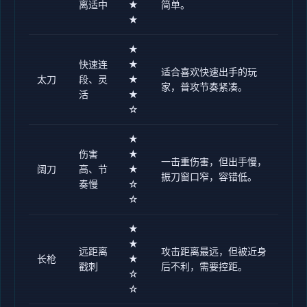
离适中
★
简单。
★
★
快速连
★
适合喜欢快速出手的玩
太刀
段、灵
★
家，普攻节奏紧凑。
活
★
☆
★
伤害
★
一击重伤害，但出手慢，
阔刀
高、节
★
振刀窗口窄，容错低。
奏慢
☆
☆
★
★
远距离
攻击距离最远，但被近身
长枪
★
戳刺
后不利，需要控距。
☆
☆