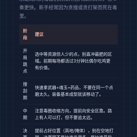
奏更快。新手经常因为贪搜或贪打架而死在毒
里。
阶
建议
段
开
选中等资源但人少的点，别直冲最肥的区
局
域。前期每场都活过3分钟比偶尔吃鸡更
跳
有价值。
点
搜
快速拿武器+魂玉+药品，不要在同一个点
刮
磨太久。装备基本成型就该移动了。
期
中
注意毒圈收缩方向，提前向安全区靠。路
期
上有人可以打，但不要追太远。
决
提前占好位置（高地/掩体），别在空地打