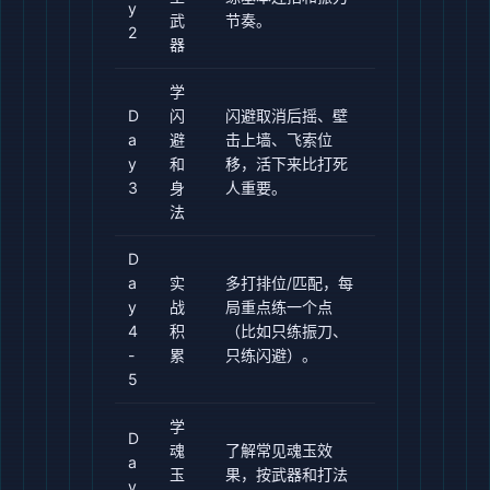
y
武
节奏。
2
器
学
D
闪
闪避取消后摇、壁
a
避
击上墙、飞索位
y
和
移，活下来比打死
3
身
人重要。
法
D
a
实
多打排位/匹配，每
y
战
局重点练一个点
4
积
（比如只练振刀、
-
累
只练闪避）。
5
学
D
魂
了解常见魂玉效
a
玉
果，按武器和打法
y