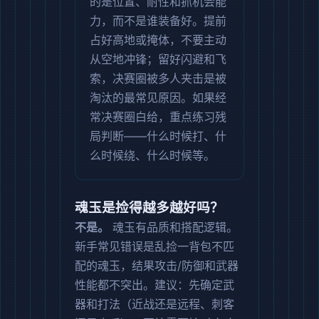
的是位置、耐性和抓机会能
力，而不是谁装备好。提前
占好高地或掩体，不要主动
从空地冲锋；留好闪避和飞
索，决赛圈被多人夹击是被
淘汰的最常见原因。如果经
常决赛圈白给，重点练习残
局判断——什么时候打、什
么时候绕、什么时候等。
魂玉是捡得越多越好吗？
不是。
魂玉有品质和搭配逻辑。
新手常见错误是乱捡一背包不匹
配的魂玉，结果攻击/防御和武器
性能都不突出。建议：先确定武
器和打法（近战还是远程、刺客