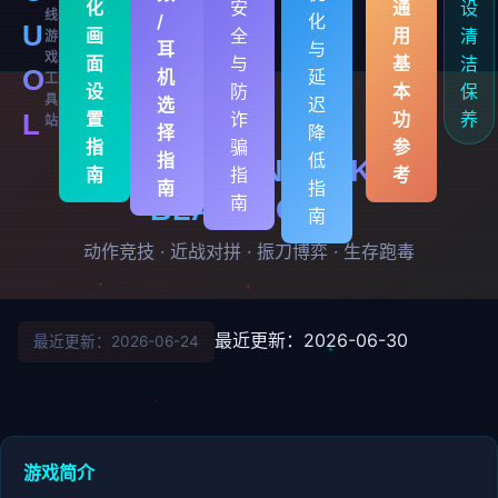
化
安
通
设
线
/
化
U
画
全
用
清
游
耳
与
戏
面
与
基
洁
O
机
延
工
设
防
本
保
具
选
迟
置
诈
功
养
L
站
择
降
指
骗
参
指
低
🏹 永劫无间 NARAKA:
南
指
考
南
指
南
BLADEPOINT
南
动作竞技 · 近战对拼 · 振刀博弈 · 生存跑毒
最近更新：2026-06-30
最近更新：2026-06-24
游戏简介