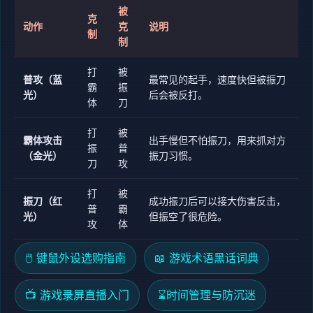
被
克
动作
克
说明
制
制
打
被
普攻（蓝
最常见的起手，速度快但被振刀
霸
振
光）
后会被反打。
体
刀
打
被
霸体攻击
出手慢但不怕振刀，用来抓对方
振
普
（金光）
振刀习惯。
刀
攻
打
被
振刀（红
成功振刀后可以接大伤害反击，
普
霸
光）
但振空了很危险。
攻
体
🖱️ 键鼠外设选购指南
📖 游戏术语黑话词典
📺 游戏录屏直播入门
⌛
时间管理与防沉迷