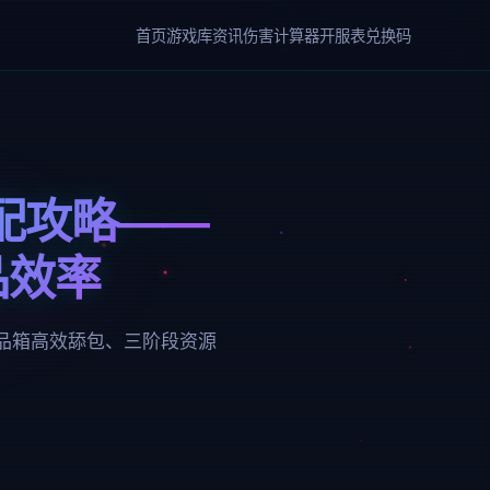
首页
游戏库
资讯
伤害计算器
开服表
兑换码
分配攻略——
品效率
战利品箱高效舔包、三阶段资源