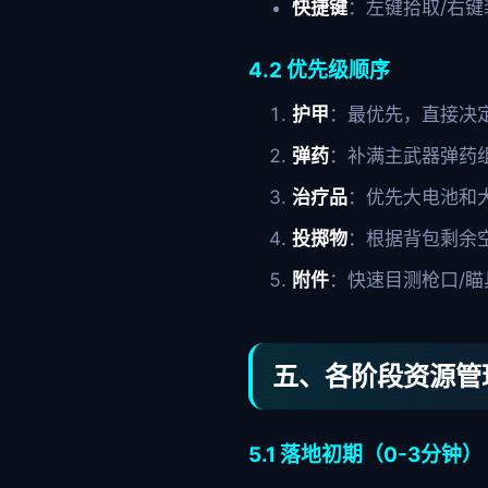
快捷键
：左键拾取/右键装
4.2 优先级顺序
护甲
：最优先，直接决
弹药
：补满主武器弹药
治疗品
：优先大电池和
投掷物
：根据背包剩余
附件
：快速目测枪口/瞄
五、各阶段资源管
5.1 落地初期（0-3分钟）