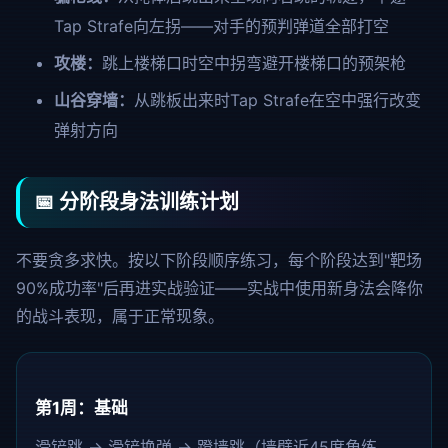
Tap Strafe向左拐——对手的预判弹道全部打空
攻楼：
跳上楼梯口时空中拐弯避开楼梯口的预架枪
山谷穿墙：
从跳板出来时Tap Strafe在空中强行改变
弹射方向
📅 分阶段身法训练计划
不要贪多求快。按以下阶段顺序练习，每个阶段达到"靶场
90%成功率"后再进实战验证——实战中使用新身法会降你
的战斗表现，属于正常现象。
第1周：基础
滑铲跳 → 滑铲换弹 → 蹬墙跳（墙壁近45度角练