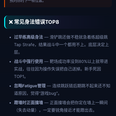
预判你的下一帧位置。
❌ 常见身法错误TOP8
过早练高级身法
— 滑铲跳还做不稳就急着练超级跳
Tap Strafe，结果战斗中一个都用不上。底层决定上
层。
战斗中强行使用
— 靶场成功率没到80%以上就带进
实战，往往因为操作失误把自己送掉。新手死因
TOP1。
忽略Fatigue管理
— 连续跳跃链后期跳不起来还不知
道原因，觉得"游戏bug"。
蹬墙时正面撞墙
— 正面撞墙会把你定在墙上一瞬间
（失去动量），一定要锐角接近才能蹬出去。