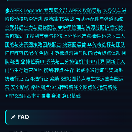
🏠
APEX Legends 专题页
全部 APEX 攻略导航
🏃
身法与进
阶移动技巧
滑铲跳·蹬墙跳·TS实战
🔫
武器配件与弹道系统
全武器后坐力与最优配装
🛡️
护甲管理与资源分配
护盾切换·
背包规划
🎯
搜刮节奏与排位上分
落地选点·毒圈运营
⚡
三人
团战与决赛圈策略
团战配合·决赛圈运营
👥
传奇选择与团队
阵容
阵容搭配·角色协同
💬
标点沟通与队伍配合
标点体系·团
队沟通
🏆
排位赛RP系统与上分
排位机制·RP计算
🆕
新手入
门与生存运营
落地·搜刮·转点·生存
🎁
赛季通行证与奖励系
统
通行证·战斗通行证·奖励
🗺️
地图转点与生存运营
毒圈运
营·安全路线
🌍
地图点位与转移路线
全图点位·运营路线
✦
FPS通用基本功
瞄准·身法·意识基础
📌 FAQ