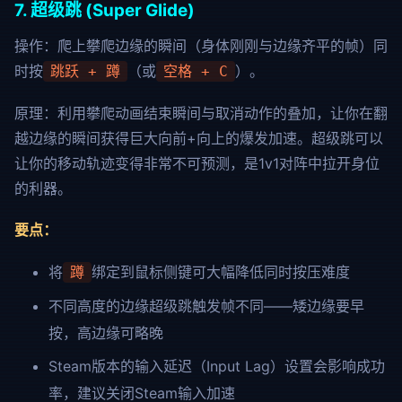
7. 超级跳 (Super Glide)
操作：爬上攀爬边缘的瞬间（身体刚刚与边缘齐平的帧）同
时按
（或
）。
跳跃 + 蹲
空格 + C
原理：利用攀爬动画结束瞬间与取消动作的叠加，让你在翻
越边缘的瞬间获得巨大向前+向上的爆发加速。超级跳可以
让你的移动轨迹变得非常不可预测，是1v1对阵中拉开身位
的利器。
要点：
将
绑定到鼠标侧键可大幅降低同时按压难度
蹲
不同高度的边缘超级跳触发帧不同——矮边缘要早
按，高边缘可略晚
Steam版本的输入延迟（Input Lag）设置会影响成功
率，建议关闭Steam输入加速