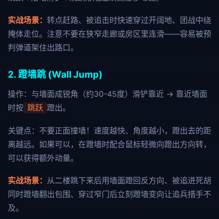
实战场景：
转点赶路、被追击时快速穿过开阔地、团战中绕
掩体走位。注意不要在狭窄走廊或房区里连滑——容易被预
判弹道架住出路口。
2. 蹬墙跳 (Wall Jump)
操作：与墙面成锐角（约30-45度）滑铲靠近 → 靠近墙面
时按
蹬出。
跳跃
关键点：不要正面撞墙！速度越快、角度越小，蹬出去的距
离越远。如果可以，在蹬墙时配合鼠标轻微向蹬出方向转，
可以获得额外动量。
实战场景：
从二楼跳下来后用墙面蹬回反方向、被追进死胡
同时蹬墙翻出包围、穿过窄门后立刻蹬墙变向让追兵措手不
及。