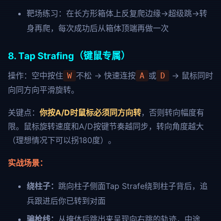
靶场练习：在长方形箱体上反复爬边缘→超级跳→转
身再爬，每次成功后从箱体顶端再做一次
8. Tap Strafing（键鼠专属）
操作：空中按住
不松 → 快速连按
或
→ 鼠标同时
W
A
D
向同方向平滑旋转。
关键点：
你按A/D时鼠标必须同方向转
，否则转向幅度有
限。鼠标旋转速度和A/D按键节奏越同步，转向角度越大
（理想情况下可以拐180度）。
实战场景：
绕柱子：
跳向柱子侧面Tap Strafe绕到柱子背后，追
兵跟进后你已转到对面
骗枪线：
从掩体后跳出来呈现向右跳的轨迹，中途