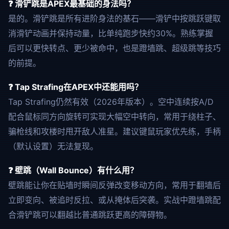
❓ 滑铲跳是APEX最基础的身法吗？
是的。滑铲跳是所有进阶身法的基石——滑铲中按跳跃键取
消滑铲动画并保持动量，比单纯跑步快约30%。熟练掌握
后可以更快转点、更少被命中，也是蹬墙跳、超级跳等技巧
的前提。
❓ Tap Strafing在APEX中还能用吗？
Tap Strafing仍然有效（2026年版本）。空中连续按A/D
配合鼠标同方向旋转可实现大幅空中转向，常用于绕柱子、
骗枪线和攻楼时甩开敌人准星。建议键鼠玩家优先练，手柄
（默认设置）无法复现。
❓ 壁跳（Wall Bounce）有什么用？
壁跳能让你在贴墙时瞬间反弹改变移动方向，常用于翻墙后
立即变向、被追时反拉、或从掩体后突袭。实战中蹬墙跳配
合滑铲跳可以翻越比普通跳跃更高的障碍物。