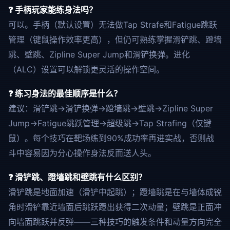
❓ 手柄玩家能练身法吗？
可以。手柄（默认设置）无法做Tap Strafe和Fatigue跳跃
管理（键鼠操作效率更高），但仍可熟练掌握滑铲跳、蹬墙
跳、壁跳、Zipline Super Jump和滑铲换弹。进化
（ALC）设置可以解锁更灵活的操作空间。
❓ 练习身法的最佳顺序是什么？
建议：滑铲跳→滑铲换弹→蹬墙跳→壁跳→Zipline Super
Jump→Fatigue跳跃管理→超级跳→Tap Strafing（仅键
鼠）。每个技巧在靶场练到90%成功率再进实战，否则战
斗中容易因为分心操作身法反而送人头。
❓ 滑铲跳、蹬墙跳和壁跳有什么区别？
滑铲跳是地面加速（滑铲中起跳）；蹬墙跳是在与墙体成锐
角时滑铲靠近墙面后跳跃蹬出获得二次动量；壁跳是正面冲
向墙面跳跃并反弹——三种技巧的触发条件和动量方向完全