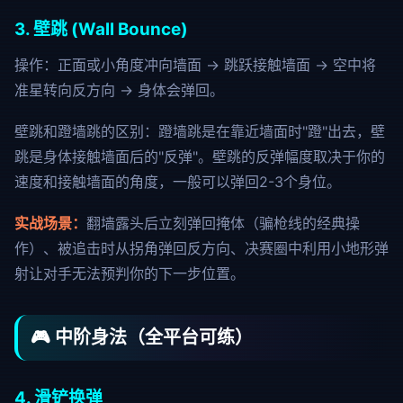
3. 壁跳 (Wall Bounce)
操作：正面或小角度冲向墙面 → 跳跃接触墙面 → 空中将
准星转向反方向 → 身体会弹回。
壁跳和蹬墙跳的区别：蹬墙跳是在靠近墙面时"蹬"出去，壁
跳是身体接触墙面后的"反弹"。壁跳的反弹幅度取决于你的
速度和接触墙面的角度，一般可以弹回2-3个身位。
实战场景：
翻墙露头后立刻弹回掩体（骗枪线的经典操
作）、被追击时从拐角弹回反方向、决赛圈中利用小地形弹
射让对手无法预判你的下一步位置。
🎮 中阶身法（全平台可练）
4. 滑铲换弹