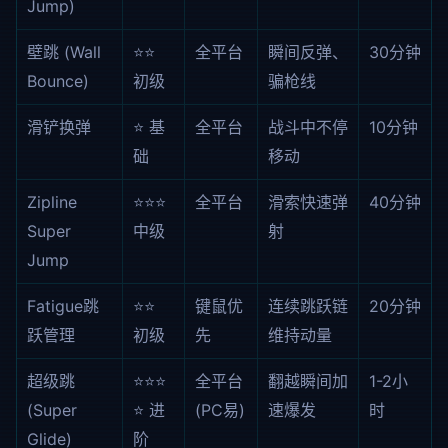
Jump)
壁跳 (Wall
⭐⭐
全平台
瞬间反弹、
30分钟
Bounce)
初级
骗枪线
滑铲换弹
⭐ 基
全平台
战斗中不停
10分钟
础
移动
Zipline
⭐⭐⭐
全平台
滑索快速弹
40分钟
Super
中级
射
Jump
Fatigue跳
⭐⭐
键鼠优
连续跳跃链
20分钟
跃管理
初级
先
维持动量
超级跳
⭐⭐⭐
全平台
翻越瞬间加
1-2小
(Super
⭐ 进
(PC易)
速爆发
时
Glide)
阶