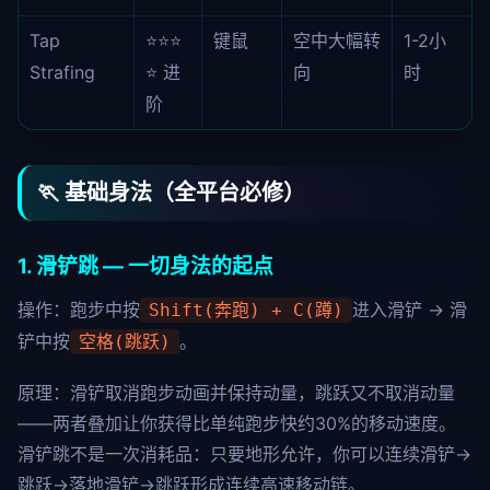
Tap
⭐⭐⭐
键鼠
空中大幅转
1-2小
Strafing
⭐ 进
向
时
阶
🏃 基础身法（全平台必修）
1. 滑铲跳 — 一切身法的起点
操作：跑步中按
进入滑铲 → 滑
Shift(奔跑) + C(蹲)
铲中按
。
空格(跳跃)
原理：滑铲取消跑步动画并保持动量，跳跃又不取消动量
——两者叠加让你获得比单纯跑步快约30%的移动速度。
滑铲跳不是一次消耗品：只要地形允许，你可以连续滑铲→
跳跃→落地滑铲→跳跃形成连续高速移动链。