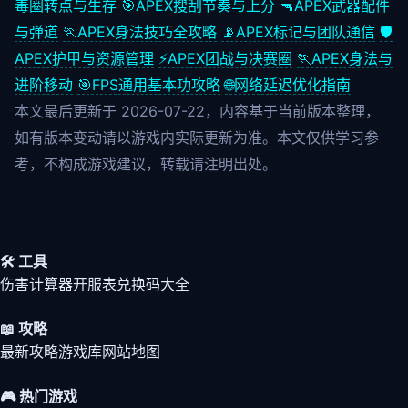
毒圈转点与生存
🎯
APEX搜刮节奏与上分
🔫
APEX武器配件
与弹道
🏃
APEX身法技巧全攻略
📡
APEX标记与团队通信
🛡️
APEX护甲与资源管理
⚡
APEX团战与决赛圈
🏃
APEX身法与
进阶移动
🎯
FPS通用基本功攻略
🌐
网络延迟优化指南
本文最后更新于 2026-07-22，内容基于当前版本整理，
如有版本变动请以游戏内实际更新为准。本文仅供学习参
考，不构成游戏建议，转载请注明出处。
🛠️ 工具
伤害计算器
开服表
兑换码大全
📖 攻略
最新攻略
游戏库
网站地图
🎮 热门游戏