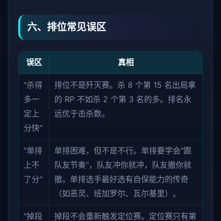
六、排位常见误区
误区
真相
"杀得
排位不是歼灭赛。杀 8 个第 15 名出局拿
多一
的 RP 不如杀 2 个第 3 名的多。排名永
定上
远优于击杀数。
分快"
"单排
单排困难，但不是不行。单排要学会"跟
上不
队友节奏"，队友冲你就冲，队友撤你就
了分"
撤。单排选手最好选有自保能力的传奇
（如恶灵、班加罗尔、瓦尔基里）。
"掉段
掉段不会重新触发定位赛。定位赛只有第