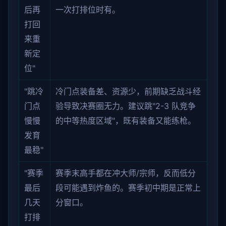
后再
一次打排位时有。
打回
来重
新定
位"
"跳冷
冷门点装备差、资源少，前期缺乏战斗经
门点
验导致决赛圈无力。建议跳"2-3 队竞争
慢慢
的中等热度区域"，既有装备又能练枪。
发育
最稳"
"赛季
赛季末高手都在冲大师/宗师，反而低分
最后
段可能遇到炸鱼的。赛季初中期是正常上
几天
分窗口。
打排