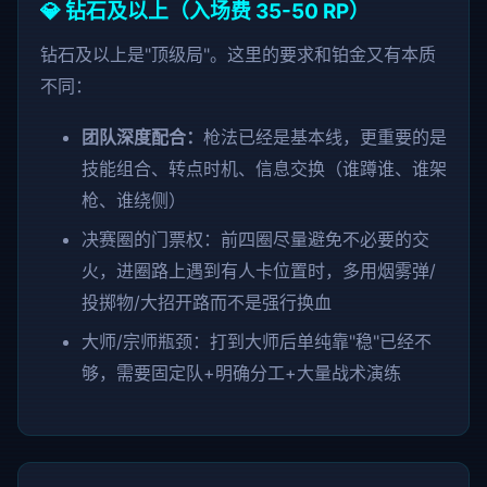
💎 钻石及以上（入场费 35-50 RP）
钻石及以上是"顶级局"。这里的要求和铂金又有本质
不同：
团队深度配合：
枪法已经是基本线，更重要的是
技能组合、转点时机、信息交换（谁蹲谁、谁架
枪、谁绕侧）
决赛圈的门票权：前四圈尽量避免不必要的交
火，进圈路上遇到有人卡位置时，多用烟雾弹/
投掷物/大招开路而不是强行换血
大师/宗师瓶颈：打到大师后单纯靠"稳"已经不
够，需要固定队+明确分工+大量战术演练