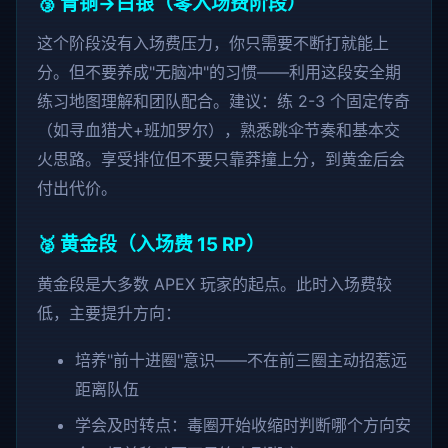
🥉 青铜→白银（零入场费阶段）
这个阶段没有入场费压力，你只需要不断打就能上
分。但不要养成"无脑冲"的习惯——利用这段安全期
练习地图理解和团队配合。建议：练 2-3 个固定传奇
（如寻血猎犬+班加罗尔），熟悉跳伞节奏和基本交
火思路。享受排位但不要只靠莽撞上分，到黄金后会
付出代价。
🥈 黄金段（入场费 15 RP）
黄金段是大多数 APEX 玩家的起点。此时入场费较
低，主要提升方向：
培养"前十进圈"意识——不在前三圈主动招惹远
距离队伍
学会及时转点：毒圈开始收缩时判断哪个方向安