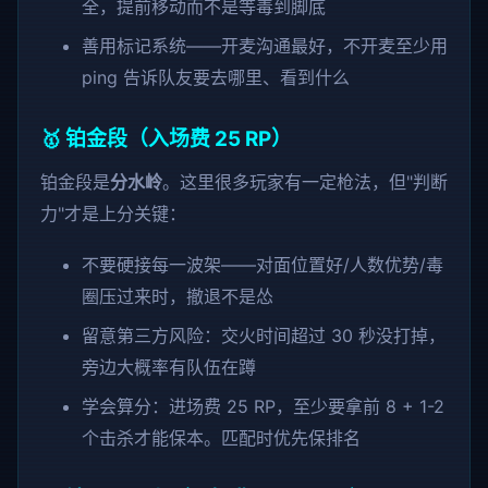
全，提前移动而不是等毒到脚底
善用标记系统——开麦沟通最好，不开麦至少用
ping 告诉队友要去哪里、看到什么
🥇 铂金段（入场费 25 RP）
铂金段是
分水岭
。这里很多玩家有一定枪法，但"判断
力"才是上分关键：
不要硬接每一波架——对面位置好/人数优势/毒
圈压过来时，撤退不是怂
留意第三方风险：交火时间超过 30 秒没打掉，
旁边大概率有队伍在蹲
学会算分：进场费 25 RP，至少要拿前 8 + 1-2
个击杀才能保本。匹配时优先保排名