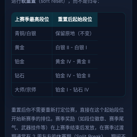
进行
软重置
（soft reset），而不是归零：
上赛季最高段位
重置后起始段位
青铜/白银
保留原地（不变）
黄金
白银 II - 白银 I
铂金
黄金 IV - 黄金 II
钻石
铂金 IV - 铂金 II
大师/宗师
铂金 I - 钻石 IV
重置后你不需要重新打定位赛，直接在这个起始段位
开始新赛季的排位。赛季奖励（如段位徽章、赛季尾
气、武器挂件等）在上赛季结束后发放，在赛季过渡
期通常有 2 周左右的休赛期（Split Break），期间不