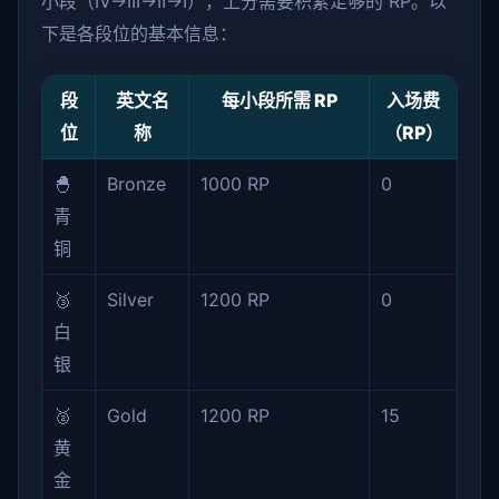
小段（IV→III→II→I），上分需要积累足够的 RP。以
下是各段位的基本信息：
段
英文名
每小段所需 RP
入场费
位
称
（RP）
🐣
Bronze
1000 RP
0
青
铜
🥉
Silver
1200 RP
0
白
银
🥈
Gold
1200 RP
15
黄
金