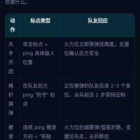
在做什么。
动
标点类型
队友回应
作
先
攻击标点 +
火力位立即换弹找角度，支援
手
ping 具体敌人
位确认后方安全
开
位置
团
掩
在队友前方
正在换弹的队友后退 2-3 个身
护
ping "防守" 标
位，尖兵前压 2 步保持压制
换
点
弹
撤
连续 ping 撤退
火力位扔烟雾弹/弧星封路，支
退
方向 + "有敌
援位先走，尖兵断后