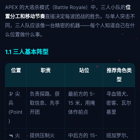
APEX 的大逃杀模式（Battle Royale）中，三人小队的
位
置分工和移动节奏
直接决定每波团战的胜负。与单人突击不
同，三人队应该像一台精密的机器——每个人知道自己在什
么位置做什么事。
1.1 三人基本阵型
位置
职责
站位
推荐角色类
型
🔭 尖
负责探路、获
最前方的 5-
寻血猎犬、
兵
取信息、先手
15 米，用掩
密客、瓦尔
(Point
开团
体作前点
基里
)
🔫 火
提供压制火
中后方的 15-
班加罗尔、