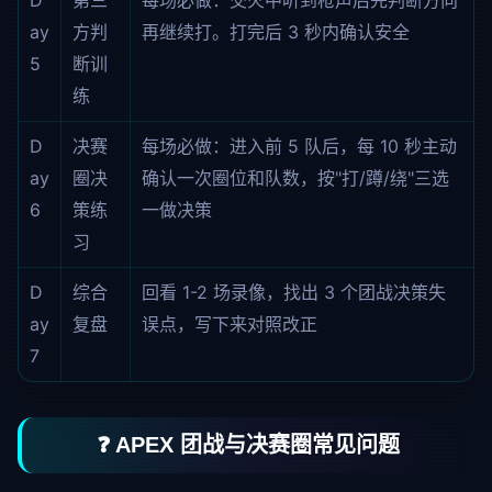
D
第三
每场必做：交火中听到枪声后先判断方向
ay
方判
再继续打。打完后 3 秒内确认安全
5
断训
练
D
决赛
每场必做：进入前 5 队后，每 10 秒主动
ay
圈决
确认一次圈位和队数，按"打/蹲/绕"三选
6
策练
一做决策
习
D
综合
回看 1-2 场录像，找出 3 个团战决策失
ay
复盘
误点，写下来对照改正
7
❓ APEX 团战与决赛圈常见问题