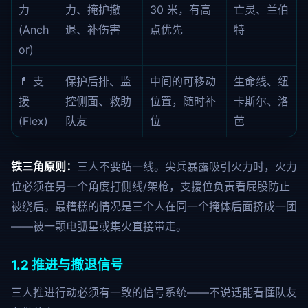
力
力、掩护撤
30 米，有高
亡灵、兰伯
(Anch
退、补伤害
点优先
特
or)
💊 支
保护后排、监
中间的可移动
生命线、纽
援
控侧面、救助
位置，随时补
卡斯尔、洛
(Flex)
队友
位
芭
铁三角原则：
三人不要站一线。尖兵暴露吸引火力时，火力
位必须在另一个角度打侧线/架枪，支援位负责看屁股防止
被绕后。最糟糕的情况是三个人在同一个掩体后面挤成一团
——被一颗电弧星或集火直接带走。
1.2 推进与撤退信号
三人推进行动必须有一致的信号系统——不说话能看懂队友