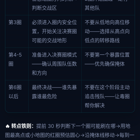
判断交战区
其他队
第3圈
必须进入圈内安全位
不要从低地向高位移
置，开始关注决赛圈
动——选择从高点向
可能的交战地形
低点的转移路线
第4-5
准备进入决赛圈模式
不要第一个暴露位置
圈
——确认周围队伍数
——优先确保掩体
和方向
第6圈
最终决战——谁先暴
不要在这个阶段主动
以后
露谁最危险
追击残队——让毒圈
帮你解决
🔥 转点铁则：
提前 30 秒判断下一个圈可能刷在哪→用地
图最高点或小地图的红圈预估圆心→沿掩体线移动→每到一