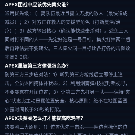
APEX团战中应该优先集火谁？
通用优先级：1）离队伍最近且孤立无援的敌人（最快造成
减员）；2）对方正在救人的支援型角色（打断复活/治
疗）；3）敌方输出核心（确认能快速击杀时）。避免三人
同时打不同的人——先定好谁是一号目标，集火打掉两个盾
后再评估要不要转火。三人集火同一目标比各打各的击倒效
率高2-3倍。
APEX里被第三方偷袭怎么办？
防第三方三步应对法：1）听到第三方枪线后立即停止追
击，全员退回掩体补状态；2）利用烟雾弹/技能封锁视野，
不要暴露在开阔位置；3）让第三方先打另一队——保持"夹
心"状态比主动暴露位置安全。核心原则：绝不在地图蓝圈
外露时间长于20秒的打架。
APEX决赛圈怎么打才能提高吃鸡率？
决赛圈三大原则：1）位置优先于击杀——圈边有掩体的位