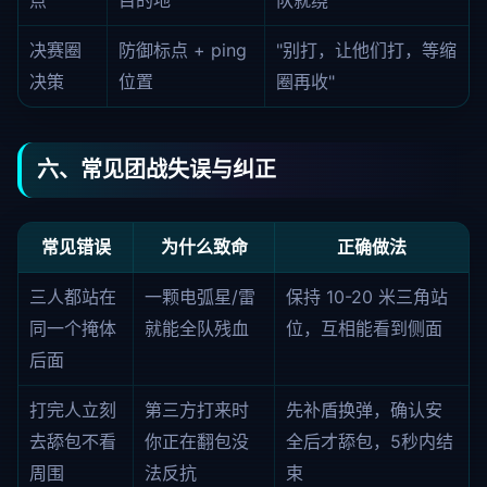
点
目的地
队就绕"
决赛圈
防御标点 + ping
"别打，让他们打，等缩
决策
位置
圈再收"
六、常见团战失误与纠正
常见错误
为什么致命
正确做法
三人都站在
一颗电弧星/雷
保持 10-20 米三角站
同一个掩体
就能全队残血
位，互相能看到侧面
后面
打完人立刻
第三方打来时
先补盾换弹，确认安
去舔包不看
你正在翻包没
全后才舔包，5秒内结
周围
法反抗
束