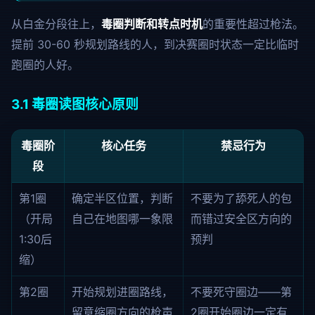
从白金分段往上，
毒圈判断和转点时机
的重要性超过枪法。
提前 30-60 秒规划路线的人，到决赛圈时状态一定比临时
跑圈的人好。
3.1 毒圈读图核心原则
毒圈阶
核心任务
禁忌行为
段
第1圈
确定半区位置，判断
不要为了舔死人的包
（开局
自己在地图哪一象限
而错过安全区方向的
1:30后
预判
缩）
第2圈
开始规划进圈路线，
不要死守圈边——第
留意缩圈方向的枪声
2圈开始圈边一定有