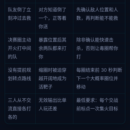
队友倒了立
对方知道倒了
先确认敌人位置和人
刻冲过去救
一个，正等着
数，再判断能不能救
你送
决赛圈主动
暴露位置后其
除非确认能快速击
开火打中间
余两队都来打
杀，否则让毒圈帮你
的队
你
打
没有提前规
缩圈时被迫穿
每圈结束前 30 秒判断
划转点路线
越开阔地成为
下一个大概率圈位并
活靶子
移动
三人从不交
无效输出比单
最低要求：每个交战
流直接各打
人玩还差
前标点一次集火目标
各的