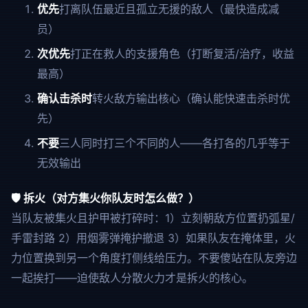
优先
打离队伍最近且孤立无援的敌人（最快造成减
员）
次优先
打正在救人的支援角色（打断复活/治疗，收益
最高）
确认击杀时
转火敌方输出核心（确认能快速击杀时优
先）
不要
三人同时打三个不同的人——各打各的几乎等于
无效输出
🛡️ 拆火（对方集火你队友时怎么做？）
当队友被集火且护甲被打碎时：1）立刻朝敌方位置扔弧星/
手雷封路 2）用烟雾弹掩护撤退 3）如果队友在掩体里，火
力位置换到另一个角度打侧线给压力。不要傻站在队友旁边
一起挨打——迫使敌人分散火力才是拆火的核心。