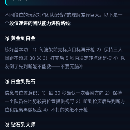
不同段位的玩家对\"团队配合\"的理解差异巨大。以下是一
个
段位递进的团队能力进阶路线
：
🥉 黄金到白金
练好基本功：1）每波架前先标点目标再开枪 2）保持三人
间距不超过 30 米 3）打完后 5 秒内决定转点还是搜 4）队
友倒了先判断能不能救——不要无脑冲
🥈 白金到钻石
信息与位置意识：1）每 30 秒确认一次毒圈方向 2）保持
一个队员在地势较高位置提供视野 3）听到枪声后先判断方
位和距离再做反应 4）不打的架绝不开枪
🥇 钻石到大师