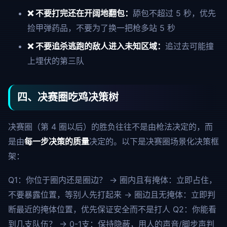
❌ 不要打完还在开阔地翻包：
舔包不超过 5 秒，优先
捡甲弹药品，不要为了换一把枪多站 5 秒
❌ 不要追杀逃跑的敌人进入未知区域：
追过去可能撞
上埋伏的第三队
四、决赛圈吃鸡决策树
决赛圈（第 4 圈以后）的胜负往往不是由枪法决定的，而
是由
每一步决策的质量
决定的。以下是决赛圈场景化决策框
架：
Q1：你位于圈内还是圈边？
→ 圈内且有掩体：立即占住，
不要暴露位置，等别人先打起来 → 圈边且无掩体：立即判
断最近的掩体位置，优先保证安全而不是打人
Q2：你能看
到几支队伍？
→ 0-1支：保持隐蔽，用人的声音/脚步声判