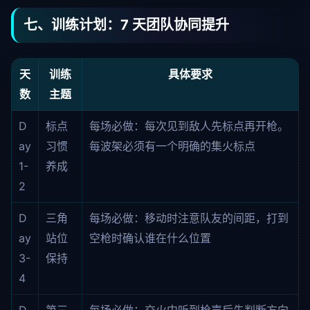
七、训练计划：7 天团队协同提升
天
训练
具体要求
数
主题
D
标点
每场必做：每次见到敌人先标点再开枪。
ay
习惯
每波架必须有一个明确的集火标点
1-
养成
2
D
三角
每场必做：移动时注意队友的间距，打到
ay
站位
空枪时确认谁在什么位置
3-
保持
4