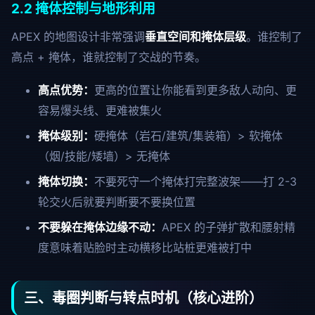
2.2 掩体控制与地形利用
APEX 的地图设计非常强调
垂直空间和掩体层级
。谁控制了
高点 + 掩体，谁就控制了交战的节奏。
高点优势：
更高的位置让你能看到更多敌人动向、更
容易爆头线、更难被集火
掩体级别：
硬掩体（岩石/建筑/集装箱）> 软掩体
（烟/技能/矮墙）> 无掩体
掩体切换：
不要死守一个掩体打完整波架——打 2-3
轮交火后就要判断要不要换位置
不要躲在掩体边缘不动：
APEX 的子弹扩散和腰射精
度意味着贴脸时主动横移比站桩更难被打中
三、毒圈判断与转点时机（核心进阶）