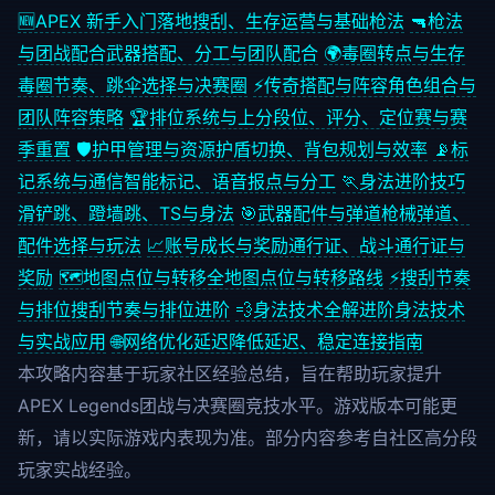
🆕
APEX 新手入门
落地搜刮、生存运营与基础枪法
🔫
枪法
与团战配合
武器搭配、分工与团队配合
🌍
毒圈转点与生存
毒圈节奏、跳伞选择与决赛圈
⚡
传奇搭配与阵容
角色组合与
团队阵容策略
🏆
排位系统与上分
段位、评分、定位赛与赛
季重置
🛡️
护甲管理与资源
护盾切换、背包规划与效率
📡
标
记系统与通信
智能标记、语音报点与分工
🏃
身法进阶技巧
滑铲跳、蹬墙跳、TS与身法
🎯
武器配件与弹道
枪械弹道、
配件选择与玩法
📈
账号成长与奖励
通行证、战斗通行证与
奖励
🗺️
地图点位与转移
全地图点位与转移路线
⚡
搜刮节奏
与排位
搜刮节奏与排位进阶
💨
身法技术全解
进阶身法技术
与实战应用
🌐
网络优化延迟
降低延迟、稳定连接指南
本攻略内容基于玩家社区经验总结，旨在帮助玩家提升
APEX Legends团战与决赛圈竞技水平。游戏版本可能更
新，请以实际游戏内表现为准。部分内容参考自社区高分段
玩家实战经验。