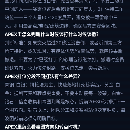
置比中间无掩体值钱百倍，先占点再清人；2）不要主动打
中间的人——暴露位置后会被所有方向集火；3）保持三角
站位——三个人呈60-120度展开，避免被一颗雷命中三
人。利用最高点/岩石/建筑边缘，确保后方是安全区域。
APEX里怎么判断什么时候该打什么时候该撤？
判断标准：如果交火超过20秒还没击倒，或者听到第三方
枪声接近，或发现对方有掩体优势/位置优势，就应该果断
撤退。不要为了"已经打了"的心理包袱继续打。撤退时全员
确认方向，火力位先封路，支援位先走，尖兵断后。
APEX排位分段不同打法有什么差异？
青铜-白银：拼枪法为主，快速落地打架练实战。黄金-白
金：搜刮节奏和转点更重要，不要主动接每一波架。白金-
钻石：信息收集和毒圈判断是核心，提前20-30秒判断下一
个圈方向。钻石以上：团队分工和决赛圈站位决定胜负，每
波团战前必须有明确目标。
APEX里怎么看毒圈方向和转点时机？