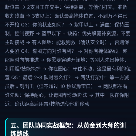
断位置 → 2支且正在交手：保持距离，等他们打完，准备
收割残血 → 3支以上：确认最高掩体位置，不到万不得已
不开枪
Q3：你的状态如何？
→ 紫甲以上 + 满血：保持压
制，控制视野 → 蓝甲以下 + 缺药：优先躲藏补资源，不要
主动接战 → 有人倒地：能救则救（确认安全时），否则保
人要紧
Q4：缩圈方向对谁有利？
→ 对你有掩体路线：趁
缩圈时向前推进 → 你需要穿越开阔地：等别人先出掩体，
利用烟/技能掩护 → 你在圈心：守住不动，这是最有利的位
置
Q5：最后 2-3 队时怎么打？
→ 两队打架中：等一方减
员后立刻出击（但不超过 10 秒犹豫窗口） → 两队都在看
谁先动：保持耐心，让毒圈帮你想办法 → 其中一队在你附
近：确认距离后用雷/技能迫使他们移动
五、团队协同实战框架：从黄金到大师的训
练路线