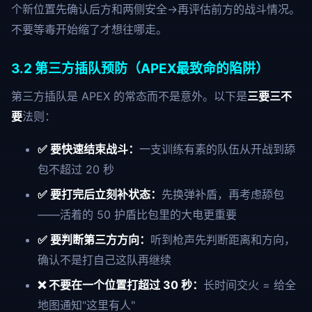
个新位置先确认后方和两侧安全→再评估前方的战斗情况。
不要等毒开始缩了才想往哪走。
3.2 第三方插队预防（APEX最致命的陷阱）
第三方插队是 APEX 的常态而不是意外。以下是
三要三不
要
法则：
✅ 要快速结束战斗：
一支训练有素的队伍从开战到舔
包不超过 20 秒
✅ 要打完后立刻补状态：
先换弹补盾，再考虑舔包
——活着的 50 护盾比包里的大电更重要
✅ 要判断第三方方向：
听到枪声先判断距离和方向，
确认不是打自己这队再继续
❌ 不要在一个位置打超过 30 秒：
长时间交火 = 给全
地图通知"这里有人"