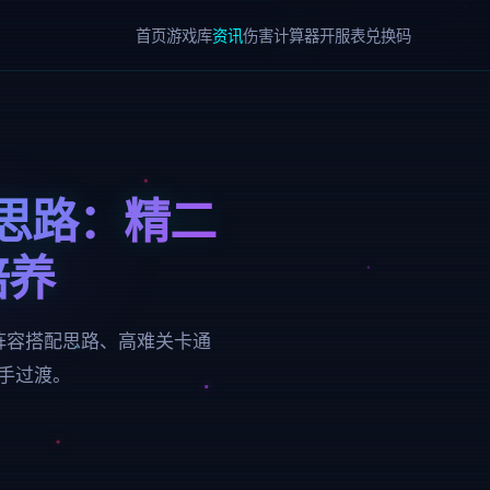
首页
游戏库
资讯
伤害计算器
开服表
兑换码
思路：精二
培养
阵容搭配思路、高难关卡通
手过渡。