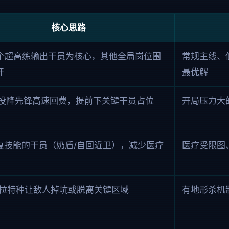
核心思路
2 个超高练输出干员为核心，其他全局岗位围
常规主线、
开
最优解
+ 投降先锋高速回费，提前下关键干员占位
开局压力大
复技能的干员（奶盾/自回近卫），减少医疗
医疗受限图
/拉特种让敌人掉坑或脱离关键区域
有地形杀机