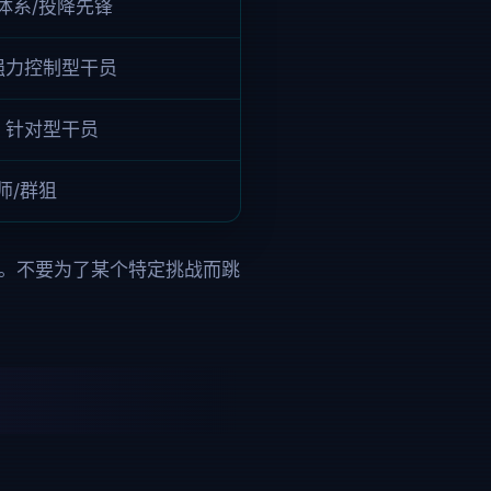
体系/投降先锋
 强力控制型干员
/ 针对型干员
师/群狙
缺口补。不要为了某个特定挑战而跳