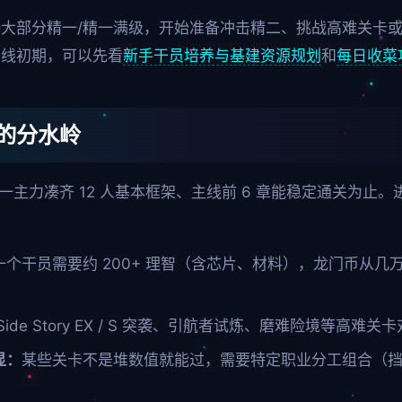
大部分精一/精一满级，开始准备冲击精二、挑战高难关卡或
主线初期，可以先看
新手干员培养与基建资源规划
和
每日收菜
的分水岭
一主力凑齐 12 人基本框架、主线前 6 章能稳定通关为止
一个干员需要约 200+ 理智（含芯片、材料），龙门币从
。
Side Story EX / S 突袭、引航者试炼、磨难险境等高
显：
某些关卡不是堆数值就能过，需要特定职业分工组合（