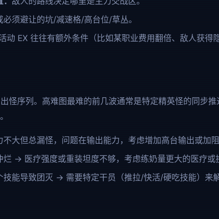
置：
敌人的路线决定哪里是主力交战区。
必须避让的坑/减速格/高台位/草丛。
活动 EX 往往有额外条件（比如某职业费用翻倍、敌人获得
的出怪序列。高难图最难的前几波通常是特定精英怪的同步推
）。
力不大但总漏怪，问题在输出能力，考虑增加高台输出或加
冲烂 → 医疗强度或重装坦度不够，考虑练奶量更大的医疗或
某个技能导致团灭 → 需要特定干员（推拉/快活/硬吃技能）来