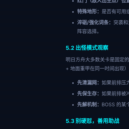
红门（敌人出生点）位
特殊地形：
是否有可用或
淬砺/强化词条：
突袭和
阵容选择。
5.2 出怪模式观察
明日方舟大多数关卡是固定
+ 地面重甲在同一时间出现
先清漏网：
如果前排压
先保生存：
如果前排被
先解机制：
BOSS 的
5.3 别硬怼，善用助战