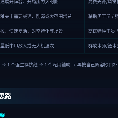
快速展开阵容、开局压力大的图
高费先锋/风笛
高难关卡需要减速、削弱或大范围增益
辅助类干员 /
推拉、快速复活、对空特化等场景
高练特种干员 
大量低中甲敌人或无人机波次
群攻术师/链术
出 → 1 个强生存抗线 → 1 个泛用辅助 → 再按自己阵容
思路
骨架