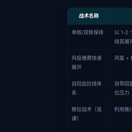
战术名称
单核/双核保排
以 1-
绕其展
风投爆费快速
风笛 
展开
自回血抗线体
自带回
系
位压力
推拉战术（逃
利用推
课）