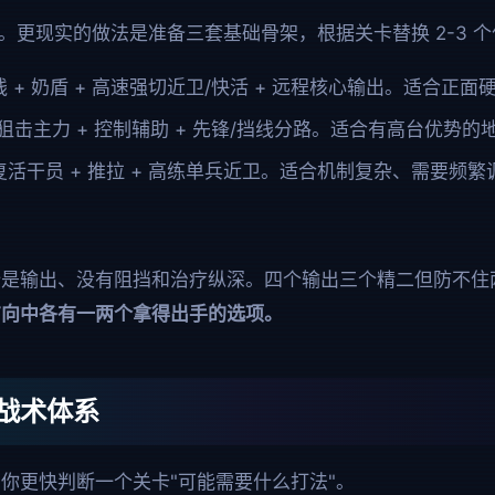
。更现实的做法是准备三套基础骨架，根据关卡替换 2-3 
 + 奶盾 + 高速强切近卫/快活 + 远程核心输出。适合正
狙击主力 + 控制辅助 + 先锋/挡线分路。适合有高台优势的
复活干员 + 推拉 + 高练单兵近卫。适合机制复杂、需要频
全是输出、没有阻挡和治疗纵深。四个输出三个精二但防不住
方向中各有一两个拿得出手的选项。
战术体系
你更快判断一个关卡"可能需要什么打法"。