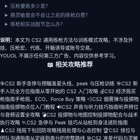
压枪要练多少发？
换灵敏度会不会让之前的练枪白费？
练枪和实战脱节怎么办？
说明：
本文为 CS2 通用练枪方法与训练模式攻略，不涉及外
挂、压枪宏、代练、开箱诱导或账号交易。
YOUOL 不展示任何第三方广告，内容仅供参考学习。
📖 相关攻略推荐
🎯
CS2 新手急停与预瞄
准星头线、peek 与压枪训练
🎯
CS2 新
手入坑全方位指南
从零开始的 CS2 入门攻略
💰
CS2 经济局买
枪指南
手枪局、ECO、Force Buy 策略
💨
CS2 烟雾弹与投掷物
指南
投掷物点位入门教程
🔊
CS2 声音与听力技巧指南
听声辨位
与音频设置全攻略
💣
CS2 投掷物与地图控制
投掷物配合与战术
执行攻略
🏃
CS2 急停与 Peek 技巧
从站桩到身法进阶指南
♟️
CS2 残局下包回防攻略
残局处理与心态控制
🏆
CS2 排位与
团队沟通指南
从定级到高分的完整路线
🎯
CS2 准星代码与灵敏