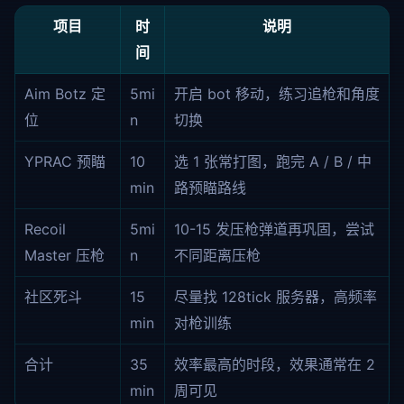
项目
时
说明
间
Aim Botz 定
5mi
开启 bot 移动，练习追枪和角度
位
n
切换
YPRAC 预瞄
10
选 1 张常打图，跑完 A / B / 中
min
路预瞄路线
Recoil
5mi
10-15 发压枪弹道再巩固，尝试
Master 压枪
n
不同距离压枪
社区死斗
15
尽量找 128tick 服务器，高频率
min
对枪训练
合计
35
效率最高的时段，效果通常在 2
min
周可见