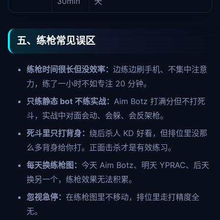
30min
天
五、练枪常见误区
练枪时间很长但没效率：
边练边刷手机、不集中注意
力，练了一小时不如专注 20 分钟。
只练静态 bot 不练实战：
Aim Botz 打满分但不打死
斗，实战中对面会动、会躲、会反架枪。
死斗里只打背身：
绕后杀人 KD 好看，但排位里没那
么多背身给你打。正面击杀才是有效练习。
每天换练枪图：
今天 Aim Botz、明天 YPRAC、后天
换另一个，练枪效果无法积累。
忽视急停：
在练枪图里不移动，排位里走打精度全
无。