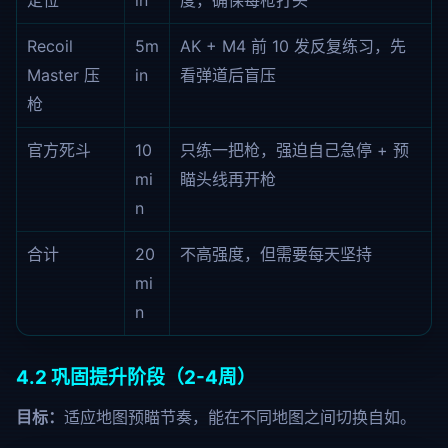
定位
in
度，确保每枪打头
Recoil
5m
AK + M4 前 10 发反复练习，先
Master 压
in
看弹道后盲压
枪
官方死斗
10
只练一把枪，强迫自己急停 + 预
mi
瞄头线再开枪
n
合计
20
不高强度，但需要每天坚持
mi
n
4.2 巩固提升阶段（2-4周）
目标：
适应地图预瞄节奏，能在不同地图之间切换自如。