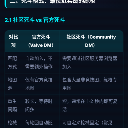
二、死斗模式：最接近实战的练枪
2.1 社区死斗 vs 官方死斗
对比
官方死斗
社区死斗（Community
项
（Valve DM）
DM）
匹配
自动加入，不
需要通过社区服务器浏览器
方式
需要额外操作
加入
地图
仅有官方竞技
包含大量非竞技图、练枪专
池
地图
用图
重生
较长，等待时
短，通常在 1-2 秒内即可复
间隔
间多
活
枪械
每轮回自动随
可自定义枪械固定（常见