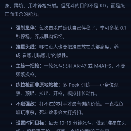
身、蹲坑、用冲锋枪扫射。但死斗的目的不是 KD，而是练
正面击杀的能力。
强制急停：
每次击杀前确认自己停稳了，宁可多花 0.1
秒停稳，养成肌肉记忆。
准星头线：
哪怕没人也要把准星放在头部高度，养
成"看哪儿瞄哪儿"的惯性。
主练一把枪：
一轮死斗只用 AK-47 或 M4A1-S，不要
频繁换枪。
练拉枪而非原地站桩：
多 Peek 训练——小身位观
察、预瞄、拉出、开枪，模拟排位动作。
不避强敌：
打不过的对手才最有训练价值。一直找鱼
塘玩家杀，死斗效果会大打折扣。
设置时间目标：
每天 10-15 分钟死斗，做到"准星在头