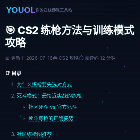
首页
›
CS2 攻略
›
CS2 练枪方法与训练模式攻略
YOUOL
你的在线游戏工具站
🎯 CS2 练枪方法与训练模式
攻略
📅 更新于 2026-07-16
🎮 CS2 攻略
⏱️ 阅读约 12 分钟
📑 目录
为什么练枪要先选对方式
死斗模式：最接近实战的练枪
社区死斗 vs 官方死斗
死斗练枪的正确姿势
社区练枪图推荐