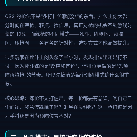
CS2 的枪法不是"多打排位就能涨"的东西。排位里你大部
分时间在架枪、转点、捡信息，真正对枪的机会不到游戏时
长的 10%。而练枪的不同模式——死斗、练枪图、预瞄
图、压枪图——各有各的针对性，选对方式才能高效提升。
很多玩家在死斗里闷头杀了半小时，发现排位里还是打不
过：因为死斗练的是"反应和定位"，但排位更缺的是"先预
瞄再拉枪"的节奏。所以先搞清楚每个训练模式练什么很重
要。
核心思路：
练枪不是打僵尸，每一枪都要有意识。问自己三
个问题：我急停踩稳了吗？准星在头线吗？这一枪打偏是因
为手抖还是因为预瞄位置不对？