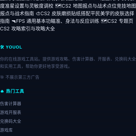
度
准星设置与灵敏度调校
🗺️
CS2 地图报点与战术点位
竞技地图
报点与战术指南
🎨
CS2 皮肤磨损贴纸搭配
平民美学的皮肤选择
指南
🔫
FPS 通用基本功
瞄准、身法与反应训练
🗺️
CS2 专题页
CS2 攻略索引与攻略大全
🛠️ YOUOL
你的在线游戏工具站。提供游戏攻略、伤害计算器、开服表、兑换码大全
和实用工具，帮助你更好地享受游戏。
🎯 不展示第三方广告
🔥 热门工具
伤害计算器
游戏开服表
兑换码大全
游戏库