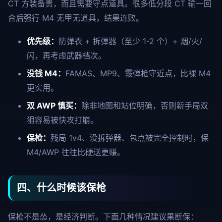
CT 方装备贵，而且需要守点道具。很多低分段 CT 输一回
合后强行 M4 无甲无道具，结果连败。
优先级：
防弹衣 + 拆弹器（至少 1-2 个）+ 烟/火/
闪，再考虑武器档次。
没钱 M4：
FAMAS、MP9、霰弹枪守近点，比裸 M4
更实用。
双 AWP 慎买：
除非地图和站位明确，否则新手局双
狙容易被快攻打崩。
保枪：
残局 1v4、没拆弹器、包点被完全控制时，保
M4/AWP 往往比硬送更赚。
四、什么时候该保枪
保枪不是怂，是经济判断。下面几种情况建议果断保：