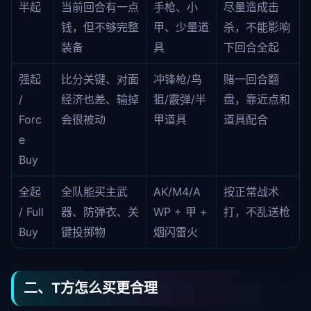
半起
当前回合有一点
手枪、小
尽量造成击
钱，但不够完整
甲、少量道
杀，不能影响
装备
具
下回合全起
强起
比分关键、对面
冲锋枪/鸟
赌一回合翻
/
经济也差、输掉
狙/霰弹/半
盘，靠近点和
Forc
会很被动
甲道具
道具配合
e
Buy
全起
全队能买主武
AK/M4/A
按正常战术
/ Full
器、防弹衣、关
WP + 甲 +
打，不乱送枪
Buy
键投掷物
烟闪雷火
二、T方怎么买更合理