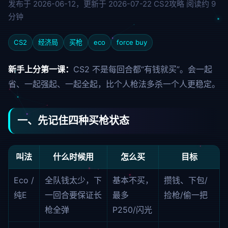
发布于 2026-06-12，更新于 2026-07-22
CS2攻略
阅读约 9
分钟
CS2
经济局
买枪
eco
force buy
新手上分第一课：
CS2 不是每回合都“有钱就买”。会一起
省、一起强起、一起全起，比个人枪法多杀一个人更稳定。
一、先记住四种买枪状态
叫法
什么时候用
怎么买
目标
Eco /
全队钱太少，下
基本不买，
攒钱、下包/
纯E
一回合要保证长
最多
捡枪/偷一把
枪全弹
P250/闪光