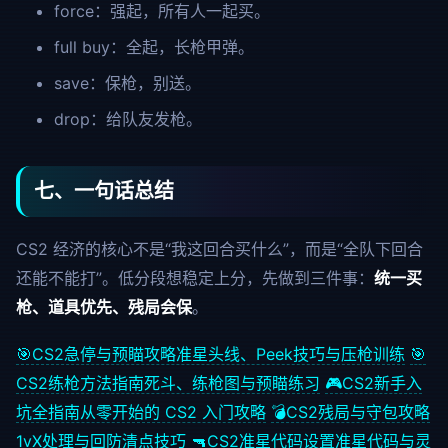
force
：强起，所有人一起买。
full buy
：全起，长枪甲弹。
save
：保枪，别送。
drop
：给队友发枪。
七、一句话总结
CS2 经济的核心不是“我这回合买什么”，而是“全队下回合
还能不能打”。低分段想稳定上分，先做到三件事：
统一买
枪、道具优先、残局会保
。
🎯
CS2急停与预瞄攻略
准星头线、Peek技巧与压枪训练
🎯
CS2练枪方法指南
死斗、练枪图与预瞄练习
🎮
CS2新手入
坑全指南
从零开始的 CS2 入门攻略
💣
CS2残局与守包攻略
1vX处理与回防清点技巧
🔫
CS2准星代码设置
准星代码与灵