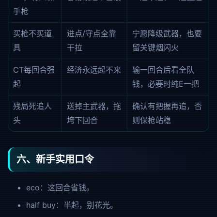
手枪
买枪不买道
进点/守点全靠
宁愿降级武器，也要
具
干拉
留关键烟闪火
CT每回合强
经济永远起不来
输一回合后看全队
起
钱，必要时纯E一把
残局死追人
送掉主武器，拖
确认有把握再追，否
头
垮下回合
则保枪站稳
六、新手实用口令
eco
：这回合省钱。
half buy
：半起，别花光。