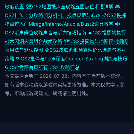
敏度设置
🗺️
CS2地图报点全攻略
五图点位术语详解
🎮
CS2排位上分攻略
加分机制、报点规范与心态
💨
CS2投掷
物点位入门
Mirage/Inferno/Anubis/Dust2道具教学
🔊
CS2听声辨位攻略
声音与听力技巧指南
🔥
CS2投掷物执行
战术
闪烟火雷组合战术攻略
🗺️
CS2投掷物与地图控制
烟闪
火用法与默认控图
💎
CS2皮肤贴纸预算
性价比选购与不亏
策略
🏃
CS2急停与Peek深度
Counter-Strafing训练与技巧
📂
CS2专题首页
所有 CS2 攻略汇总
本文最后更新于 2026-07-22，内容基于当前版本整理，
如有版本变动请以游戏内实际更新为准。本文仅供学习参
考，不构成游戏建议，转载请注明出处。