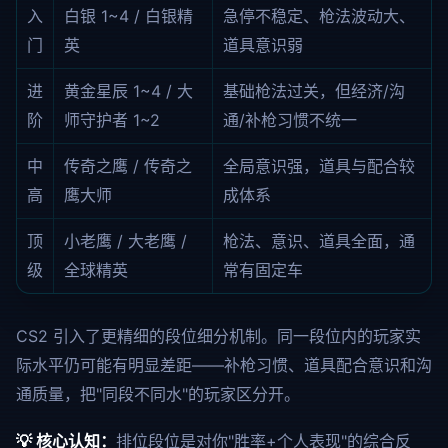
入
白银 1~4 / 白银精
急停不稳定、枪法波动大、
门
英
道具意识弱
进
黄金星辰 1~4 / 大
基础枪法过关，但经济/沟
阶
师守护者 1~2
通/补枪习惯不统一
中
传奇之鹰 / 传奇之
全局意识强，道具与配合较
高
鹰大师
成体系
顶
小老鹰 / 大老鹰 /
枪法、意识、道具全面，通
级
全球精英
常有固定车
CS2 引入了更精细的段位细分机制。同一段位内的玩家实
际水平仍可能有明显差距——补枪习惯、道具配合意识和沟
通质量，把"同段不同水"的玩家区分开。
💡 核心认知：
排位段位是对你"胜率+个人表现"的综合反