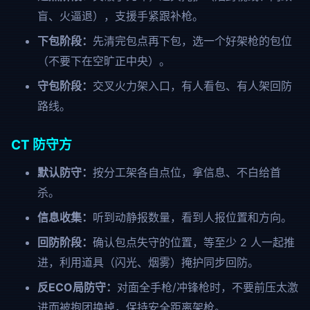
盲、火逼退），支援手紧跟补枪。
下包阶段：
先清完包点再下包，选一个好架枪的包位
（不要下在空旷正中央）。
守包阶段：
交叉火力架入口，有人看包、有人架回防
路线。
CT 防守方
默认防守：
按分工架各自点位，拿信息、不白给首
杀。
信息收集：
听到动静报数量，看到人报位置和方向。
回防阶段：
确认包点失守的位置，等至少 2 人一起推
进，利用道具（闪光、烟雾）掩护同步回防。
反ECO局防守：
对面全手枪/冲锋枪时，不要前压太激
进而被抱团换掉，保持安全距离架枪。