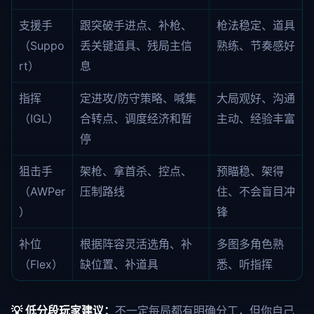
支援手
跟突破手进点、补枪、
枪法稳定、道具
（Suppo
丢关键道具、残局主信
熟练、节奏感好
rt）
息
指挥
定进攻/防守策略、喊集
大局观好、沟通
（IGL）
合转点、调度经济和暂
主动、经验丰富
停
狙击手
架枪、拿首杀、控点、
预瞄稳、架得
（AWPer
压制路线
住、不会盲目冲
）
锋
补位
根据阵容灵活选角、补
多图多角色熟
（Flex）
缺位置、补道具
悉、听指挥
💡 低分段玩家建议：
不一定每局都有明确分工，但你自己