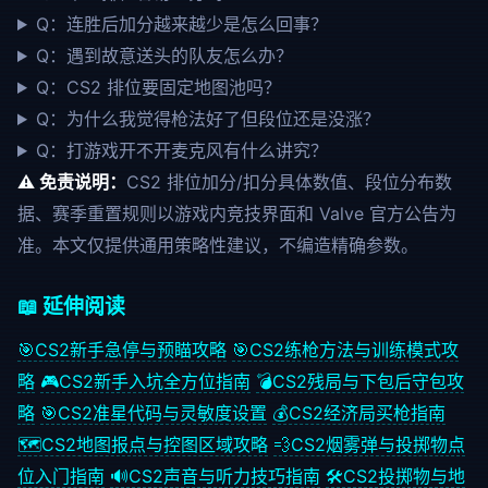
Q：连胜后加分越来越少是怎么回事？
Q：遇到故意送头的队友怎么办？
Q：CS2 排位要固定地图池吗？
Q：为什么我觉得枪法好了但段位还是没涨？
Q：打游戏开不开麦克风有什么讲究？
⚠️ 免责说明：
CS2 排位加分/扣分具体数值、段位分布数
据、赛季重置规则以游戏内竞技界面和 Valve 官方公告为
准。本文仅提供通用策略性建议，不编造精确参数。
📖 延伸阅读
🎯
CS2新手急停与预瞄攻略
🎯
CS2练枪方法与训练模式攻
略
🎮
CS2新手入坑全方位指南
💣
CS2残局与下包后守包攻
略
🎯
CS2准星代码与灵敏度设置
💰
CS2经济局买枪指南
🗺️
CS2地图报点与控图区域攻略
💨
CS2烟雾弹与投掷物点
位入门指南
🔊
CS2声音与听力技巧指南
🛠️
CS2投掷物与地