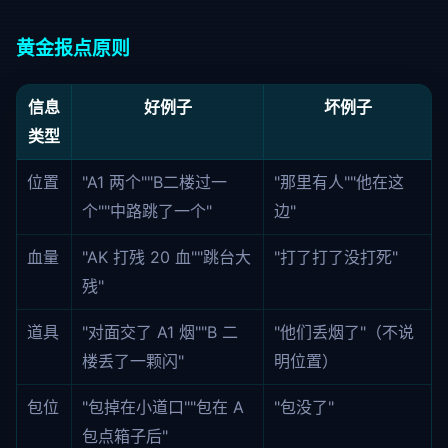
黄金报点原则
信息
好例子
坏例子
类型
位置
"A1 两个""B二楼过一
"那里有人""他在这
个""中路跳了一个"
边"
血量
"AK 打残 20 血""跳台大
"打了打了没打死"
残"
道具
"对面交了 A1 烟""B 二
"他们丢烟了"（不说
楼丢了一颗闪"
明位置）
包位
"包掉在小道口""包在 A
"包没了"
包点箱子后"