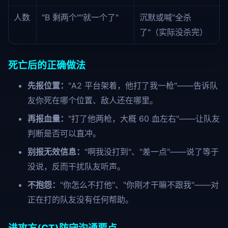
人数
"B 剩两个""就一个了"
沉默或喊"全杀
了"（实际没杀完）
死亡后的正确做法
先报位置：
"A2 平台架着，他打了我一枪"——告诉队
友你死在哪个位置、敌人还在哪里。
再报血量：
"打了他两枪，大概 60 血左右"——让队友
判断是否可以直冲。
别报无效信息：
"啊我没打到"、"差一点"——说了等于
没说，反而干扰队友听声。
不抱怨：
"你怎么不打他"、"你刚才干嘛不跟我"——对
正在打的队友没有任何帮助。