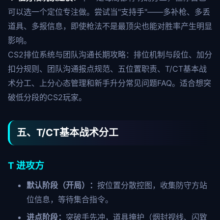
可以选一个定位专注做。尝试当"支持手"——多补枪、多丢
道具、多报信息，即使枪法不是最顶尖也能对胜率产生明显
影响。
CS2排位系统与团队沟通长期攻略：排位机制与段位、加分
扣分规则、团队沟通报点规范、五位置职责、T/CT基本战
术分工、上分心态管理和新手升分常见问题FAQ。适合想突
破低分段的CS2玩家。
五、T/CT基本战术分工
T 进攻方
默认阶段（开局）：
按位置分散控图，收集防守方站
位信息，等待集合指令。
进点阶段：
突破手先冲，道具掩护（烟封视线、闪致