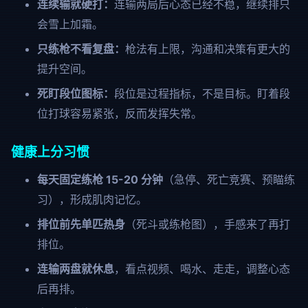
连续输就硬打：
连输两局后心态已经不稳，继续排只
会雪上加霜。
只练枪不看复盘：
枪法有上限，沟通和决策有更大的
提升空间。
死盯段位图标：
段位是过程指标，不是目标。盯着段
位打球容易紧张，反而发挥失常。
健康上分习惯
每天固定练枪 15-20 分钟
（急停、死亡竞赛、预瞄练
习），形成肌肉记忆。
排位前先单匹热身
（死斗或练枪图），手感来了再打
排位。
连输两盘就休息
，看点视频、喝水、走走，调整心态
后再排。