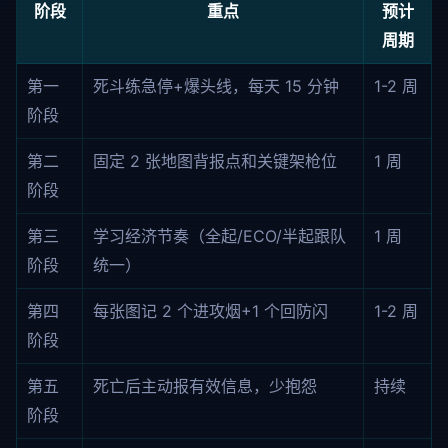
阶段
重点
预计
周期
第一
死斗练急停+爆头线，每天 15 分钟
1-2 周
阶段
第二
固定 2 张地图背报点和关键架枪位
1 周
阶段
第三
学习经济节奏（全起/ECO/半起跟队
1 周
阶段
统一）
第四
每张图记 2 个进攻烟+1 个回防闪
1-2 周
阶段
第五
死亡后主动报有效信息，少抱怨
持续
阶段