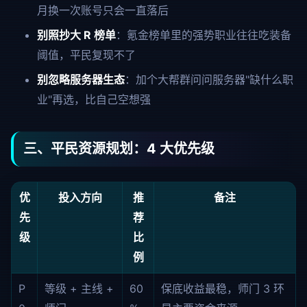
月换一次账号只会一直落后
别照抄大 R 榜单
：氪金榜单里的强势职业往往吃装备
阈值，平民复现不了
别忽略服务器生态
：加个大帮群问问服务器"缺什么职
业"再选，比自己空想强
三、平民资源规划：4 大优先级
优
投入方向
推
备注
先
荐
级
比
例
P
等级 + 主线 +
60
保底收益最稳，师门 3 环