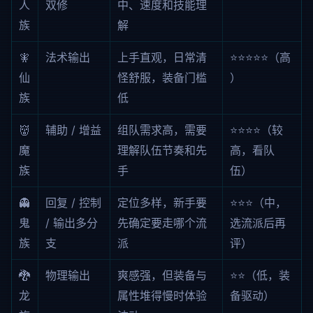
人
双修
中、速度和技能理
族
解
🧚
法术输出
上手直观，日常清
⭐⭐⭐⭐⭐（高
仙
怪舒服，装备门槛
）
族
低
👹
辅助 / 增益
组队需求高，需要
⭐⭐⭐⭐（较
魔
理解队伍节奏和先
高，看队
族
手
伍）
👻
回复 / 控制
定位多样，新手要
⭐⭐⭐（中，
鬼
/ 输出多分
先确定要走哪个流
选流派后再
族
支
派
评）
🐉
物理输出
爽感强，但装备与
⭐⭐（低，装
龙
属性堆得慢时体验
备驱动）