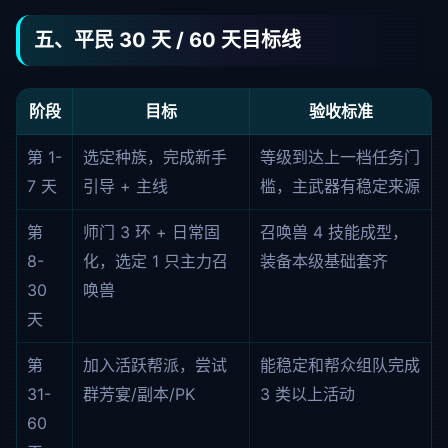
五、平民 30 天 / 60 天目标线
阶段
目标
验收标准
第 1-
选定种族，完成新手
等级到达上一档任务门
7 天
引导 + 主线
槛，主武器有稳定来源
第
师门 3 环 + 日常固
召唤兽 4 技能成型，
8-
化，选定 1 只主力召
装备本级基础套齐
30
唤兽
天
第
加入活跃帮派，尝试
能稳定和帮众组队完成
31-
群芳宴/副本/PK
3 类以上活动
60