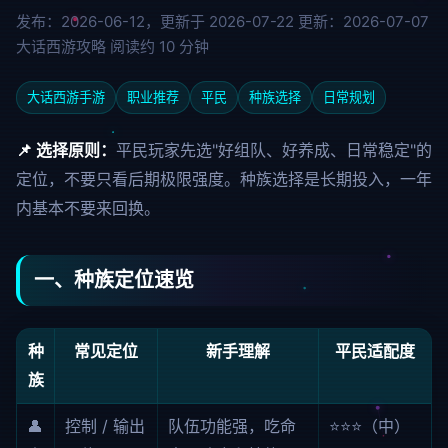
发布：2026-06-12，更新于 2026-07-22
更新：2026-07-07
大话西游攻略
阅读约 10 分钟
大话西游手游
职业推荐
平民
种族选择
日常规划
📌 选择原则：
平民玩家先选"好组队、好养成、日常稳定"的
定位，不要只看后期极限强度。种族选择是长期投入，一年
内基本不要来回换。
一、种族定位速览
种
常见定位
新手理解
平民适配度
族
👤
控制 / 输出
队伍功能强，吃命
⭐⭐⭐（中）