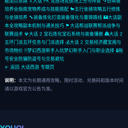
能加点思路
⚔️
大话 PK 竞技场
竞技场上分与阵容
🐾
召唤兽
培养全指南
宠物养成与技能搭配
🐎
五行坐骑攻略
五行修炼
与坐骑培养
🔧
装备炼化打造
装备强化与重铸路线
🏰
大话副
本全攻略
副本机制与通关技巧
🏴
大话帮战联赛
帮派战争与
联赛战术
💎
大话 2 宝石炼化
宝石系统与装备镶嵌
🏯
大话 2
五环门派
五环任务与门派选择
💰
大话 2 交易经济
藏宝阁与
市场物价
🃏
梦幻西游新手入坑
梦幻新手入门与职业选择
🔒
账
号安全防骗
防盗号与交易避坑
← 返回 大话西游 专题页
说明：
本文为长期通用攻略，限时活动、兑换码和版本时间
请以游戏官方公告为准。