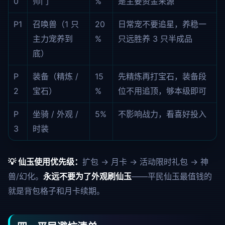
0
师门
%
是主要资金来源
P1
召唤兽（1 只
20
日常宠不要追星，养稳一
主力宠养到
%
只远胜养 3 只半成品
底）
P
装备（精炼 /
15
先精炼再打宝石，装备段
2
宝石）
%
位不用追顶，够本级即可
P
坐骑 / 外观 /
5%
不影响战力，看喜好投入
3
时装
💡 仙玉使用优先级：
扩包 → 月卡 → 活动限时礼包 → 神
兽/幻化。
永远不要为了外观刷仙玉
——平民仙玉最值钱的
就是背包格子和月卡续期。