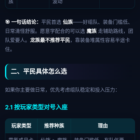
族
波动
🎯 一句话结论：
平民首选
仙族
——好组队、装备门槛低、
日常清怪舒服。愿意学配合的可以选
魔族
走辅助路线，团
队爱要人。
龙族最不推荐平民
，靠装备堆属性容易半途卡
住。
二、平民具体怎么选
如果你主要做日常，优先考虑组队稳定和投入压力：
2.1 按玩家类型对号入座
玩家类型
推荐种族
理由