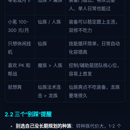
零氪或月卡
仙族 > 魔族
装备门槛低、有队伍要
人、单人日常也能过
小氪 100-
仙族 / 人族
装备可以稳定跟上主流，
300 元/月
双修不吃力
只想休闲挂
仙族
技能循环简单，日常自动
机
化容错高
喜欢 PK 和
魔族 > 人族
控制/辅助是团队核心位，
帮战
容易上首发
就想爽
仙族法术连
仙族爽点不吃装备，龙族
击 > 龙族
要堆很久
2.2 三个"别踩"提醒
别选自己没长期规划的种族
：转种族代价大，1-2 个