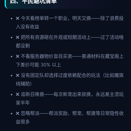
四、平民避坑清单
❌ 今天看榜单转一个职业，明天又换——除了浪费投
入没有收益
❌ 把所有资源砸在外观或短期活动上——过了活动啥
都没剩
❌ 不看服务器物价盲目买卖——普通材料在藏宝阁上
下差价可能 30% 以上
❌ 没有固定队却选择过度依赖配合的玩法（比如魔族
纯辅助）
❌ 追新召唤兽——每次新宠出来就换，永远差主流玩
家半年
❌ 忽略帮派——帮派奖励、帮宠、帮建等日常隐性收
益很多