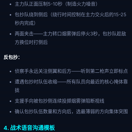
主力队正面压制5-10秒（制造火力噪音）
包抄队绕到侧后（绕行时间控制在主力交火后的15-25
秒内完成）
两面夹击——主力转口烟雾弹后停火3秒，包抄队趁敌
方换位时打侧后
反包抄：
侦察手永远关注侧翼和后方——听到第二枪声立即标点
遭遇包抄时队伍收缩——所有队员向最近的核心掩体靠
拢
支援手向被包抄侧连续投掷烟雾弹阻断视线
确认包抄队伍数量和方向后，选最薄弱的方向集体突围
4. 战术语音沟通模板