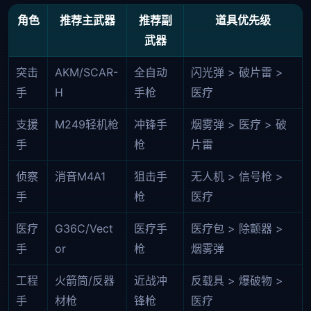
角色
推荐主武器
推荐副
道具优先级
武器
突击
AKM/SCAR-
全自动
闪光弹 > 破片雷 >
手
H
手枪
医疗
支援
M249轻机枪
冲锋手
烟雾弹 > 医疗 > 破
手
枪
片雷
侦察
消音M4A1
狙击手
无人机 > 信号枪 >
手
枪
医疗
医疗
G36C/Vect
医疗手
医疗包 > 除颤器 >
手
or
枪
烟雾弹
工程
火箭筒/反器
近战冲
反载具 > 爆破物 >
手
材枪
锋枪
医疗