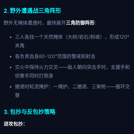
2. 野外遭遇战三角阵形
野外无掩体遭遇时，最快展开
三角防御阵形
：
三人各找一个天然掩体（大树/岩石/斜坡），形成120°
夹角
各负责自身80-120°范围的警戒和射击
交火中保持火力交叉——敌人朝向突击手时，支援手和
侦察手同时打侧身
撤退时轮流掩护：一掩护、二撤退、三架枪——循环交
替
3. 包抄与反包抄策略
进攻包抄：