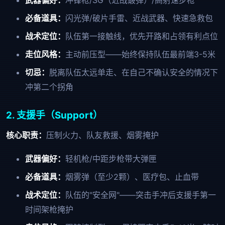
武器偏好：
冲锋枪/SG（近战霰弹）/高射速步枪
必备道具：
闪光弹/破片手雷、近战武器、快速急救包
战术定位：
队伍第一接触线，优先开路和占领有利点位
走位风格：
主动前压型——始终保持队伍最前端3-5米
切忌：
脱离队伍太远单走、在自己不确认安全的情况下
冲第二个拐角
2. 支援手（Support）
核心职责：
压制火力、队友救援、烟雾掩护
武器偏好：
轻机枪/中距步枪带大弹匣
必备道具：
烟雾弹（至少2颗）、医疗包、止血带
战术定位：
队伍的"安全网"——突击手冲后支援手第一
时间架枪掩护