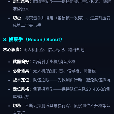
走位风格：
跟随控制型——保持距突击手5-10米，随时
准备抬人
切忌：
与突击手并排走（容易被一发穿）、过度前压变
成第二个突击手
3. 侦察手（Recon / Scout）
核心职责：
无人机侦查、信息标记、路线规划
武器偏好：
精确射手步枪/消音步枪
必备道具：
无人机/探测手雷、信号枪、高倍镜
战术定位：
队伍之眼——先探测再行动，避免队伍踩坑
走位风格：
侧翼探查型——保持队伍主队20-40米的侧
翼或后方
切忌：
不断丢探测道具暴露行踪、侦察到位不开枪等队
友来打