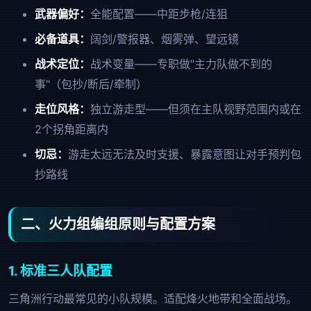
武器偏好：
全能配置——中距步枪/连狙
必备道具：
阔剑/警报器、烟雾弹、望远镜
战术定位：
战术变量——专职做"主力队做不到的
事"（包抄/断后/牵制）
走位风格：
独立游走型——但须在主队视野范围内或在
2个拐角距离内
切忌：
游走太远无法及时支援、暴露意图让对手预判包
抄路线
二、火力组编组原则与配置方案
1. 标准三人队配置
三角洲行动最常见的小队规模。适配烽火地带和全面战场。