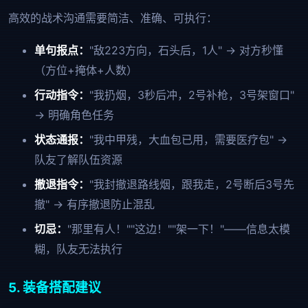
高效的战术沟通需要简洁、准确、可执行：
单句报点：
"敌223方向，石头后，1人" → 对方秒懂
（方位+掩体+人数）
行动指令：
"我扔烟，3秒后冲，2号补枪，3号架窗口"
→ 明确角色任务
状态通报：
"我中甲残，大血包已用，需要医疗包" →
队友了解队伍资源
撤退指令：
"我封撤退路线烟，跟我走，2号断后3号先
撤" → 有序撤退防止混乱
切忌：
"那里有人！""这边！""架一下！"——信息太模
糊，队友无法执行
5. 装备搭配建议