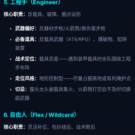
5. 工程手（Engineer）
核心职责：
反载具、破障、据点设防
武器偏好：
反器材步枪/火箭筒/高伤害步枪
必备道具：
反载具武器（AT4/RPG）、爆破物、陷阱
装置
战术定位：
载具克星——遇到装甲载具时全队围绕工程
手布阵
走位风格：
地形控制型——尽量占据高地或有利掩护点
切忌：
露头太久被载具集火、火箭筒打空后不及时切换
副武器
6. 自由人（Flex / Wildcard）
核心职责：
灵活补位、包抄绕后、战术断后