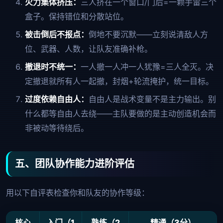
火力集体挤压：
三人挤在一个窗口/门后=一颗手雷三个
盒子。保持错位和分散站位。
被击倒后不报点：
倒地不要沉默——立刻说清敌人方
位、武器、人数，让队友准确补枪。
撤退时不统一：
一人撤一人冲一人犹豫=三人全灭。决
定撤退就所有人一起撤，封烟+轮流掩护，统一目标。
过度依赖自由人：
自由人是战术变量不是主力输出。别
什么都等自由人去绕——主队要做的是主动创造机会而
非被动等待绕后。
五、团队协作能力进阶评估
用以下自评表检查你和队友的协作等级：
核心
入门（1
熟练（2
精通（3分）