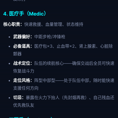
4. 医疗手（Medic）
核心职责：
快速救援、血量管理、状态维持
武器偏好：
中距步枪/冲锋枪
必备道具：
医疗包×3、止血带×2、肾上腺素、心脏除
颤器
战术定位：
队伍的续航核心——确保交战后全员可快速
恢复战斗力
走位风格：
阵型中部型——处于队伍中部，随时能快速
支援任何方向
切忌：
暴露在火力下抬人（先封烟再救）、自己残血还
优先救队友