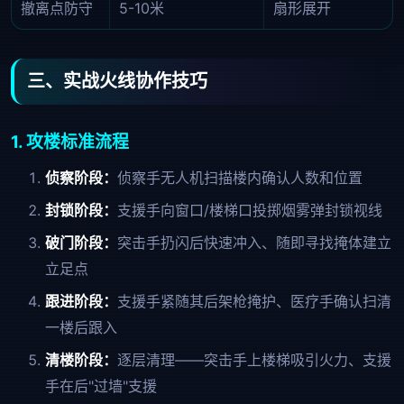
撤离点防守
5-10米
扇形展开
三、实战火线协作技巧
1. 攻楼标准流程
侦察阶段：
侦察手无人机扫描楼内确认人数和位置
封锁阶段：
支援手向窗口/楼梯口投掷烟雾弹封锁视线
破门阶段：
突击手扔闪后快速冲入、随即寻找掩体建立
立足点
跟进阶段：
支援手紧随其后架枪掩护、医疗手确认扫清
一楼后跟入
清楼阶段：
逐层清理——突击手上楼梯吸引火力、支援
手在后"过墙"支援