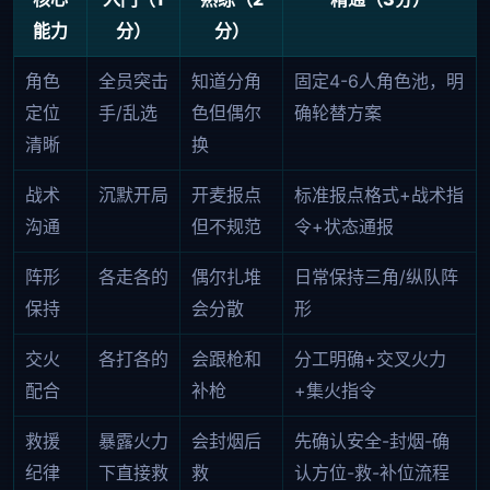
能力
分）
分）
角色
全员突击
知道分角
固定4-6人角色池，明
定位
手/乱选
色但偶尔
确轮替方案
清晰
换
战术
沉默开局
开麦报点
标准报点格式+战术指
沟通
但不规范
令+状态通报
阵形
各走各的
偶尔扎堆
日常保持三角/纵队阵
保持
会分散
形
交火
各打各的
会跟枪和
分工明确+交叉火力
配合
补枪
+集火指令
救援
暴露火力
会封烟后
先确认安全-封烟-确
纪律
下直接救
救
认方位-救-补位流程