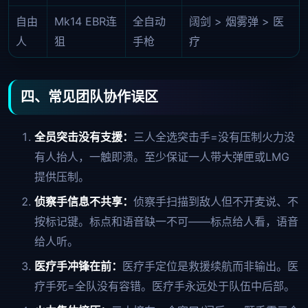
自由
Mk14 EBR连
全自动
阔剑 > 烟雾弹 > 医
人
狙
手枪
疗
四、常见团队协作误区
全员突击没有支援：
三人全选突击手=没有压制火力没
有人抬人，一触即溃。至少保证一人带大弹匣或LMG
提供压制。
侦察手信息不共享：
侦察手扫描到敌人但不开麦说、不
按标记键。标点和语音缺一不可——标点给人看，语音
给人听。
医疗手冲锋在前：
医疗手定位是救援续航而非输出。医
疗手死=全队没有容错。医疗手永远处于队伍中后部。