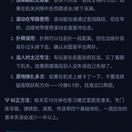
连续跳跃太频繁
：很多人养成一直按空格的习惯，结
果在机关间隙中反而跳进水/掉下深渊。
滚动在窄路使用
：滚动能加速通过宽阔路段，但在窄
桥、边缘地带使用滚动会直接冲出去。
扑倒误用
：扑倒可以往前扑一段距离，但在边缘扑容
易扑过头掉下去。确认对面是平台再扑。
追人时太过专注
：有玩家在前面就疯狂追，忘了看脚
下机关，结果困难路段别人没失误自己先掉了。
原地挣扎多次
：如果在机关上被卡了一下，不要连续
猛按跳跃和方向——冷静0.5秒，找准出口再按。
💡 纠正方法：
每天花10分钟在练习模式里跑竞速关，专门
练窄路、弹跳垫、滚筒、传送带四个基础地形，一周后你的
基本失误会减少一半以上。