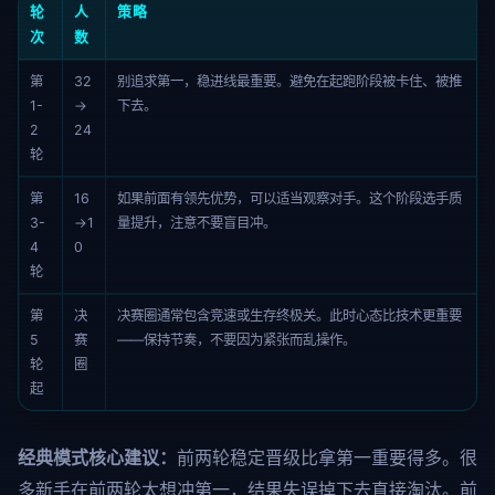
轮
人
策略
次
数
第
32
别追求第一，稳进线最重要。避免在起跑阶段被卡住、被推
1-
→
下去。
2
24
轮
第
16
如果前面有领先优势，可以适当观察对手。这个阶段选手质
3-
→1
量提升，注意不要盲目冲。
4
0
轮
第
决
决赛圈通常包含竞速或生存终极关。此时心态比技术更重要
5
赛
——保持节奏，不要因为紧张而乱操作。
轮
圈
起
经典模式核心建议：
前两轮稳定晋级比拿第一重要得多。很
多新手在前两轮太想冲第一，结果失误掉下去直接淘汰。前