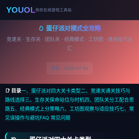
YOUOL
你的在线游戏工具站
🥚 蛋仔派对模式全攻略
竞速关 · 生存关 · 团队关 · 经典模式 · 工坊图 · 通关技巧总
汇
更新：2026-07-20
📑 目录
一、蛋仔派对四大关卡类型
二、竞速关通关技巧与
路线选择
三、生存关保命站位与时机
四、团队关分工配合思
路
五、经典模式上分策略
六、工坊图观察与适应技巧
七、常
见误操作与避坑
FAQ 常见问题