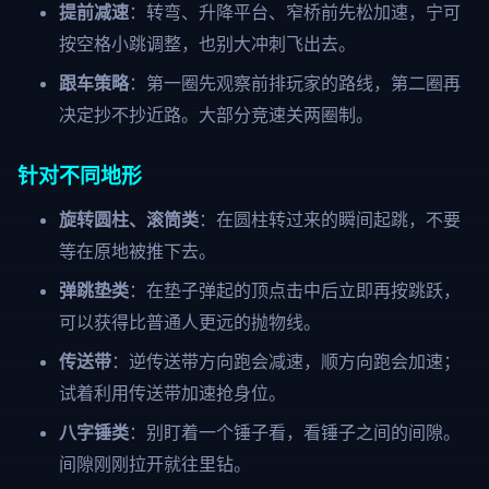
提前减速
：转弯、升降平台、窄桥前先松加速，宁可
按空格小跳调整，也别大冲刺飞出去。
跟车策略
：第一圈先观察前排玩家的路线，第二圈再
决定抄不抄近路。大部分竞速关两圈制。
针对不同地形
旋转圆柱、滚筒类
：在圆柱转过来的瞬间起跳，不要
等在原地被推下去。
弹跳垫类
：在垫子弹起的顶点击中后立即再按跳跃，
可以获得比普通人更远的抛物线。
传送带
：逆传送带方向跑会减速，顺方向跑会加速；
试着利用传送带加速抢身位。
八字锤类
：别盯着一个锤子看，看锤子之间的间隙。
间隙刚刚拉开就往里钻。