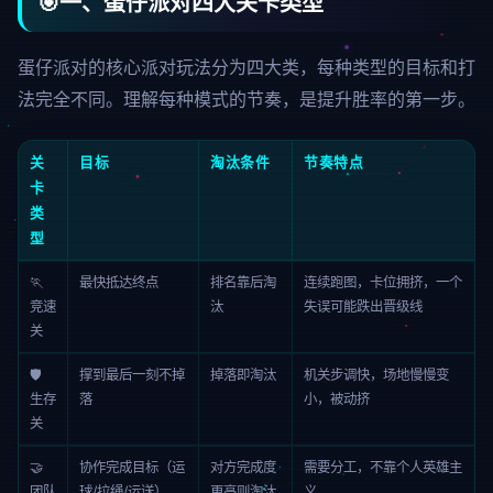
🎯
一、蛋仔派对四大关卡类型
蛋仔派对的核心派对玩法分为四大类，每种类型的目标和打
法完全不同。理解每种模式的节奏，是提升胜率的第一步。
关
目标
淘汰条件
节奏特点
卡
类
型
🏃
最快抵达终点
排名靠后淘
连续跑图，卡位拥挤，一个
竞速
汰
失误可能跌出晋级线
关
🛡️
撑到最后一刻不掉
掉落即淘汰
机关步调快，场地慢慢变
生存
落
小，被动挤
关
🤝
协作完成目标（运
对方完成度
需要分工，不靠个人英雄主
团队
球/拉绳/运送）
更高则淘汰
义