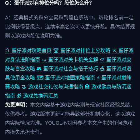
Q：蛋仔派对有排位分吗？段位怎么升？
A：经典模式的积分会累积到段位系统中。每轮排名前一定
比例获得晋级点，连续拿高名次可以更快升段。具体结算规
则以游戏内段位说明为准。
🥚 蛋仔派对攻略首页
🏆 蛋仔派对排位上分攻略
🏃 蛋仔派
对身法进阶指南
🧱 蛋仔派对关卡机关全解
🎨 蛋仔派对皮
肤与盲盒攻略
👥 蛋仔派对社会与搭子技巧
🎪 蛋仔派对道
具使用全攻略
🗺️ 蛋仔派对地图策略指南
⚡ 蛋仔派对巅峰
赛攻略
🤝 游戏社交礼仪与沟通指南
🏥 游戏健康与防沉迷
指南
🎁 游戏兑换码汇总
免责声明：
本文内容基于游戏内实测与玩家社区经验总结，
仅供参考。游戏版本更新可能导致部分机制变化，请以游戏
内实际情况为准。YOUOL不对因参考本文产生的任何游戏
内损失承担责任。