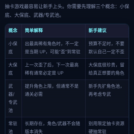
抽卡游戏最容易让新手上头。你需要先理解三个概念：小保
底、大保底、武器/专武池。
概念
简单解释
新手建议
小保
出最高稀有角色时，不一定
预算不足时，不要
底
是当期 UP，可能“歪”到常驻
默认自己一定不歪
大保
上一次歪了后，下一次最高
大保底很珍贵，留
底
稀有通常必定是 UP
给真正想要的角色
武
提升角色上限，但通常不是
新手先扩角色池，
器/
通关必需
再考虑专武
专武
池
常驻
长期存在，角色/武器不会随
别用限定抽卡资源
池
版本消失
硬抽常驻