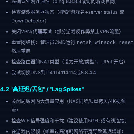
先确认外网连通性（ping 8.8.8.8或访问游戏官网）
检查游戏服务器状态（搜索"游戏名+server status"或
DownDetector）
关闭VPN/代理再试（部分游戏反作弊禁止VPN流量）
重置网络栈：管理员CMD运行
netsh winsock reset
然后重启
检查路由器的NAT类型（设为开放/类型1，UPnP开启）
尝试切换DNS到114.114.114.114或8.8.4.4
4.2 "高延迟/丢包" / "Lag Spikes"
关闭局域网内大流量应用（NAS同步/U盘拷贝/4K视频
流）
检查WiFi信号强度和干扰（建议使用5GHz或有线连接）
在游戏内限帧（帧率过高消耗网络带宽导致延迟增加）