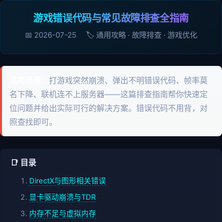
游戏错误代码与常见故障排查全指南
📅
2026-07-25
🏷️ 通用攻略 · 故障排查 · 游戏优化
适用场景：
打游戏突然崩溃、弹出不明错误代码、帧率莫
名下降、联机连不上服务器——这篇排查指南帮你快速定
位问题并给出实际可行的解决方案。错误代码不用背，对
照查找即可。
📑 目录
DirectX与图形相关错误
显卡驱动崩溃与TDR
内存不足与虚拟内存