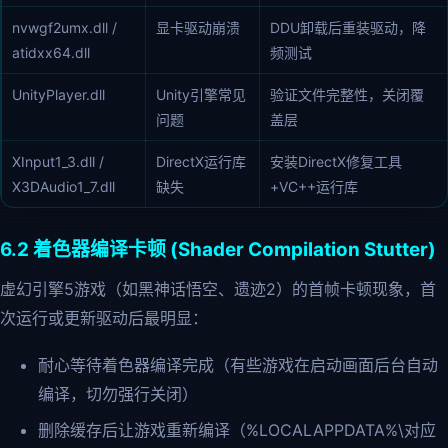
nvwgf2umx.dll /
显卡驱动崩溃
DDU卸载后重装驱动，降
atidxx64.dll
频测试
UnityPlayer.dll
Unity引擎常见
验证文件完整性，关闭覆
问题
盖层
XInput1_3.dll /
DirectX运行库
安装DirectX修复工具
X3DAudio1_7.dll
缺失
+VC++运行库
6.2 着色器编译卡顿 (Shader Compilation Stutter)
虚幻引擎5游戏（如黑神话悟空、遗迹2）的首帧卡顿现象，首
次运行或更新驱动后最明显：
耐心等待着色器编译完成（有些游戏在启动画面后台自动
编译，切勿强行关闭）
删除缓存后让游戏重新编译（%LOCALAPPDATA%\对应