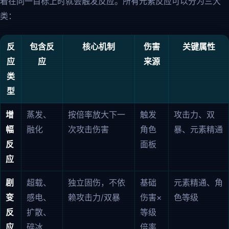
着在同一目标上时就会触发反应。所有元素反应可以分为三大
类：
反
包含反
核心机制
伤害
关键属性
应
应
来源
类
型
增
蒸发、
按倍率放大下一
触发
攻击力、双
幅
融化
次攻击伤害
角色
暴、元素精通
反
面板
应
剧
超载、
独立固伤，不依
基础
元素精通、角
变
感电、
赖攻击力/双暴
伤害×
色等级
反
扩散、
等级
应
碎冰
倍率