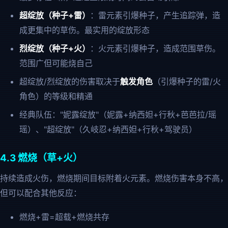
超绽放（种子+雷）
：雷元素引爆种子，产生追踪弹，造
成更集中的草伤。最实用的绽放形态
烈绽放（种子+火）
：火元素引爆种子，造成范围草伤。
范围广但可能烧自己
超绽放/烈绽放的伤害取决于
触发角色
（引爆种子的雷/火
角色）的等级和精通
经典队伍："妮露绽放"（妮露+纳西妲+行秋+芭芭拉/瑶
瑶）、"超绽放"（久岐忍+纳西妲+行秋+驾驶员）
4.3 燃烧（草+火）
持续造成火伤，燃烧期间目标附着火元素。燃烧伤害本身不高，
但可以配合其他反应：
燃烧+雷=超载+燃烧共存