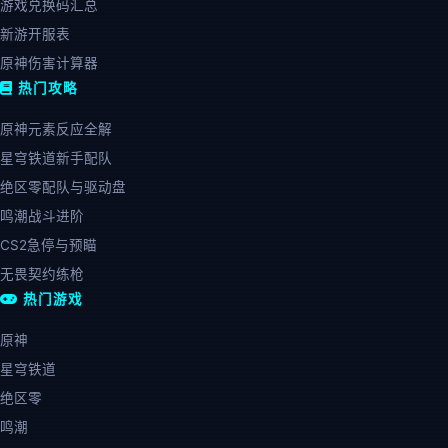
游戏兑换码汇总
新游开服表
原神伤害计算器
热门攻略
原神元素反应全解
星穹铁道新手配队
绝区零配队与驱动盘
鸣潮战斗进阶
CS2急停与预瞄
无畏契约练枪
热门游戏
原神
星穹铁道
绝区零
鸣潮