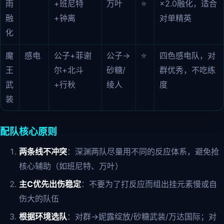
雨
+班尼特
万叶
⭐
×2.0融化，适合
融
+钟离
对单精英
化
魔
感电
公子+菲谢
公子→
⭐
四色感电队，对
王
尔+北斗
砂糖/
群优秀，不吃练
武
+行秋
绫人
度
装
配队核心原则
两条线不冲突
：深渊两队尽量用不同的反应体系，避免抢
核心辅助（如班尼特、万叶）
主C优先出伤稳定
：不要为了打反应而组出挂元素慢或自
伤大的队伍
根据环境选队
：对群→妮露绽放/砂糖武装/万达国际；对