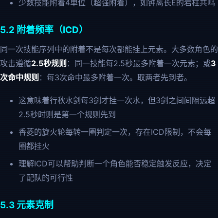
少数技能附着4单位（超强附着），如钟离长E的岩柱共鸣
5.2 附着频率（ICD）
同一次技能序列中的附着不是每次都能挂上元素。大多数角色的
攻击遵循
2.5秒规则
：同一技能每2.5秒最多附着一次元素；或
3
次命中规则
：每3次命中最多附着一次。取两者先到者。
这意味着行秋水剑每3剑才挂一次水，但3剑之间间隔远超
2.5秒时则是第一个规则先到
香菱的旋火轮每转一圈判定一次，存在ICD限制，不会每
圈都挂火
理解ICD可以帮助判断一个角色能否稳定触发反应，决定
了配队的可行性
5.3 元素克制