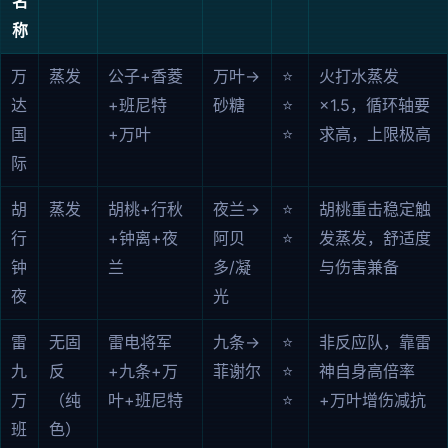
名
称
万
蒸发
公子+香菱
万叶→
⭐
火打水蒸发
达
+班尼特
砂糖
⭐
×1.5，循环轴要
国
+万叶
⭐
求高，上限极高
际
胡
蒸发
胡桃+行秋
夜兰→
⭐
胡桃重击稳定触
行
+钟离+夜
阿贝
⭐
发蒸发，舒适度
钟
兰
多/凝
与伤害兼备
夜
光
雷
无固
雷电将军
九条→
⭐
非反应队，靠雷
九
反
+九条+万
菲谢尔
⭐
神自身高倍率
万
（纯
叶+班尼特
⭐
+万叶增伤减抗
班
色）