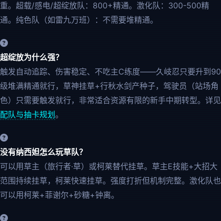
重。超载/感电/超绽放队：800+精通。激化队：300-500精
通。纯色队（如雷九万班）：不需要堆精通。
超绽放为什么强？
触发自动追踪、伤害稳定、不吃主C练度——久岐忍只要升到90
级堆满精通就行，草神挂草+行秋水剑产种子，驾驶员（站场角
色）只需要触发就行，非常适合资源有限的新手中期转型。详见
配队与抽卡规划
。
没有纳西妲怎么玩草队？
可以用草主（旅行者·草）或柯莱替代挂草。草主E技能+大招大
范围持续挂草，柯莱快速挂草。强度打折但机制完整。激化队也
可以用柯莱+菲谢尔+砂糖+钟离。