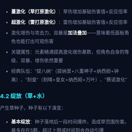
蔓激化（草打原激化）
：草伤增加基础伤害值×反应倍率
超激化（雷打原激化）
：雷伤增加基础伤害值×反应倍率
激化增伤与攻击力、双暴是
加法叠加
——意味着低面板角
色也能打出可观伤害
关键属性：元素精通提高激化增伤基数，但角色自身的等
级、双暴、增伤依然重要
经典队伍："提八纳"（提纳里+八重神子+纳西妲+钟
离）、"刻皇"（刻晴+皇女+纳西妲+万叶）、"赛诺激化"
4.2 绽放（草+水）
产生草种子，种子有以下演变：
基本绽放
：种子落地后一段时间爆炸，造成草范围伤害。
最多存在5颗，超过上限或时间到会自动引爆