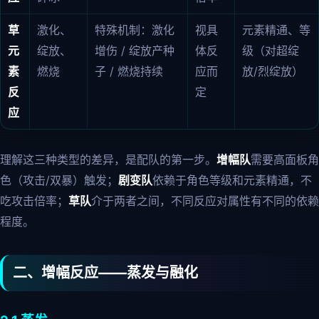
草
激化、
特殊机制：激化
视具
元素精通、等
元
绽放、
增伤 / 绽放产种
体反
级（对超绽
素
燃烧
子 / 燃烧持续
应而
放/烈绽放）
反
定
应
理解这三种类型的差异，是配队的第一步。
增幅队
需要高面板角
色（攻击/双暴）触发；
剧变队
依赖于角色等级和元素精通，不
吃攻击倍率；
草队
介于两者之间，不同反应对属性有不同的依赖
程度。
二、增幅反应——蒸发与融化