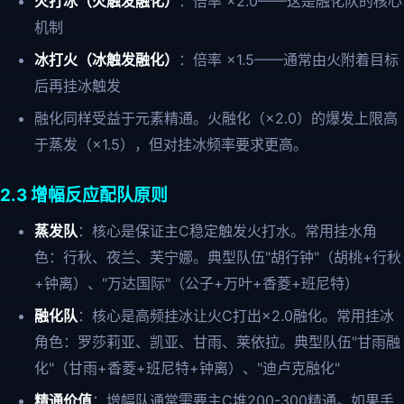
火打冰（火触发融化）
：倍率 ×2.0——这是融化队的核心
机制
冰打火（冰触发融化）
：倍率 ×1.5——通常由火附着目标
后再挂冰触发
融化同样受益于元素精通。火融化（×2.0）的爆发上限高
于蒸发（×1.5），但对挂冰频率要求更高。
2.3 增幅反应配队原则
蒸发队
：核心是保证主C稳定触发火打水。常用挂水角
色：行秋、夜兰、芙宁娜。典型队伍"胡行钟"（胡桃+行秋
+钟离）、"万达国际"（公子+万叶+香菱+班尼特）
融化队
：核心是高频挂冰让火C打出×2.0融化。常用挂冰
角色：罗莎莉亚、凯亚、甘雨、莱依拉。典型队伍"甘雨融
化"（甘雨+香菱+班尼特+钟离）、"迪卢克融化"
精通价值
：增幅队通常需要主C堆200-300精通。如果手