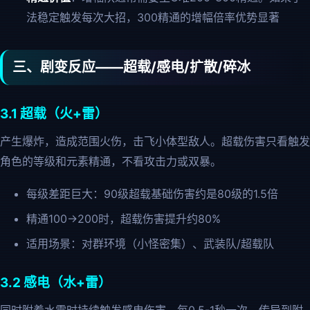
法稳定触发每次大招，300精通的增幅倍率优势显著
三、剧变反应——超载/感电/扩散/碎冰
3.1 超载（火+雷）
产生爆炸，造成范围火伤，击飞小体型敌人。超载伤害只看触发
角色的等级和元素精通，不看攻击力或双暴。
每级差距巨大：90级超载基础伤害约是80级的1.5倍
精通100→200时，超载伤害提升约80%
适用场景：对群环境（小怪密集）、武装队/超载队
3.2 感电（水+雷）