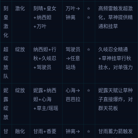
刻
激化
刻晴+皇女
万叶→
⭐
高频雷触发超激
皇
+纳西妲
钟离
⭐
化，草神提供精
激
+万叶
通和挂草
化
超
绽放
纳西妲+行
驾驶员
⭐
久岐忍全精通
绽
秋+久岐忍
→任意
+草神挂草行秋
放
+驾驶员
站场
挂水，对单强力
队
妮
绽放
妮露+纳西
心海→
⭐
妮露天赋让草种
露
妲+心海
芭芭拉
子直接爆炸，对
绽
+草主/瑶瑶
群天花板
放
甘
融化
甘雨+香菱
钟离→
⭐
甘雨蓄力箭触发