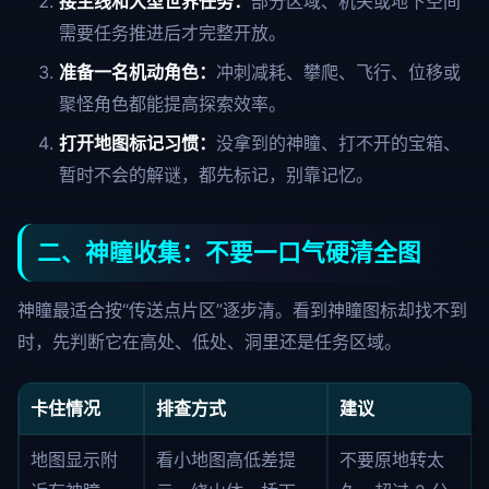
接主线和大型世界任务：
部分区域、机关或地下空间
需要任务推进后才完整开放。
准备一名机动角色：
冲刺减耗、攀爬、飞行、位移或
聚怪角色都能提高探索效率。
打开地图标记习惯：
没拿到的神瞳、打不开的宝箱、
暂时不会的解谜，都先标记，别靠记忆。
二、神瞳收集：不要一口气硬清全图
神瞳最适合按“传送点片区”逐步清。看到神瞳图标却找不到
时，先判断它在高处、低处、洞里还是任务区域。
卡住情况
排查方式
建议
地图显示附
看小地图高低差提
不要原地转太