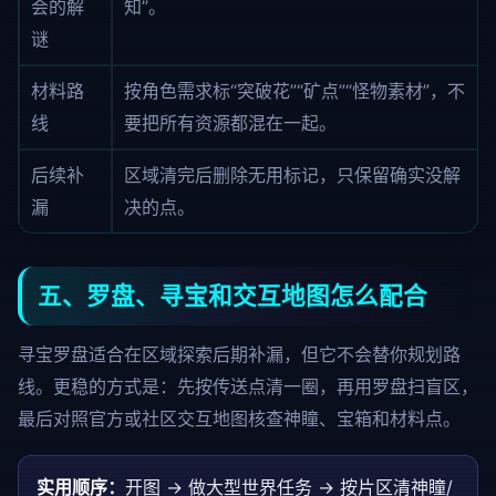
会的解
知”。
谜
材料路
按角色需求标“突破花”“矿点”“怪物素材”，不
线
要把所有资源都混在一起。
后续补
区域清完后删除无用标记，只保留确实没解
漏
决的点。
五、罗盘、寻宝和交互地图怎么配合
寻宝罗盘适合在区域探索后期补漏，但它不会替你规划路
线。更稳的方式是：先按传送点清一圈，再用罗盘扫盲区，
最后对照官方或社区交互地图核查神瞳、宝箱和材料点。
实用顺序：
开图 → 做大型世界任务 → 按片区清神瞳/