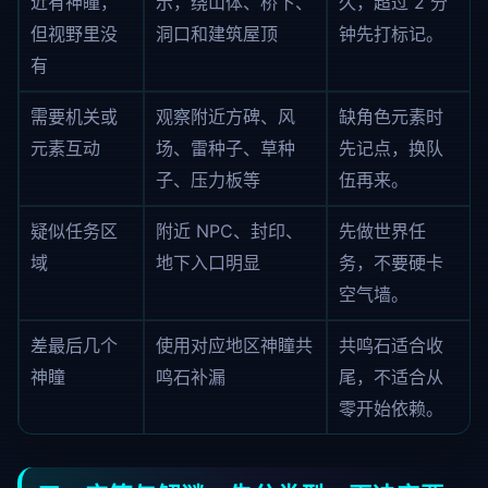
近有神瞳，
示，绕山体、桥下、
久，超过 2 分
但视野里没
洞口和建筑屋顶
钟先打标记。
有
需要机关或
观察附近方碑、风
缺角色元素时
元素互动
场、雷种子、草种
先记点，换队
子、压力板等
伍再来。
疑似任务区
附近 NPC、封印、
先做世界任
域
地下入口明显
务，不要硬卡
空气墙。
差最后几个
使用对应地区神瞳共
共鸣石适合收
神瞳
鸣石补漏
尾，不适合从
零开始依赖。