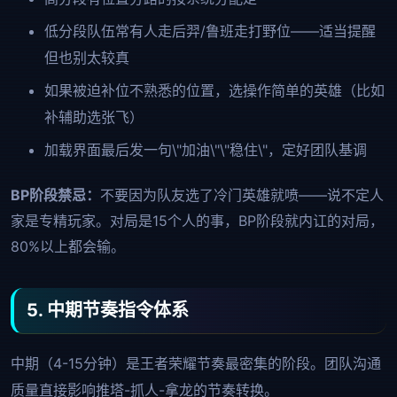
低分段队伍常有人走后羿/鲁班走打野位——适当提醒
但也别太较真
如果被迫补位不熟悉的位置，选操作简单的英雄（比如
补辅助选张飞）
加载界面最后发一句\"加油\"\"稳住\"，定好团队基调
BP阶段禁忌：
不要因为队友选了冷门英雄就喷——说不定人
家是专精玩家。对局是15个人的事，BP阶段就内讧的对局，
80%以上都会输。
5. 中期节奏指令体系
中期（4-15分钟）是王者荣耀节奏最密集的阶段。团队沟通
质量直接影响推塔-抓人-拿龙的节奏转换。