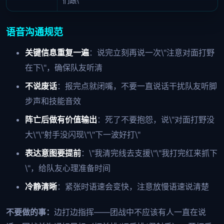
们跟\"
语音沟通规范
关键信息重复一遍
：说完立刻再说一次\"注意对面打野
在下\"，确保队友听清
不说废话
：报完点就闭嘴，不要一直说话干扰队友听脚
步声和技能音效
阵亡后做有价值输出
：死了不要抱怨，说\"对面打野没
大\"\"射手没闪现\"\"下一波好打\"
表达意图要提前
：\"我清完线去支援\"\"我打完红来抓下
\"，给队友心理准备时间
冷静清晰
：紧张时语速会变快，注意放慢语速说清楚
不要做的事：
边打边指挥——团战中不应该有人一直在说