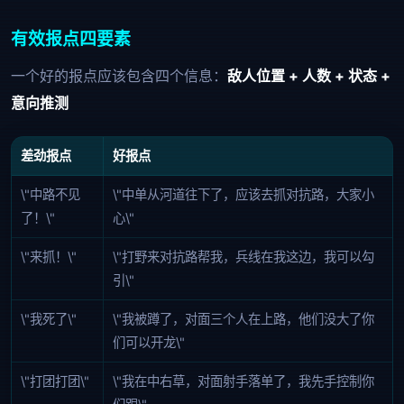
有效报点四要素
一个好的报点应该包含四个信息：
敌人位置 + 人数 + 状态 +
意向推测
差劲报点
好报点
\"中路不见
\"中单从河道往下了，应该去抓对抗路，大家小
了！\"
心\"
\"来抓！\"
\"打野来对抗路帮我，兵线在我这边，我可以勾
引\"
\"我死了\"
\"我被蹲了，对面三个人在上路，他们没大了你
们可以开龙\"
\"打团打团\"
\"我在中右草，对面射手落单了，我先手控制你