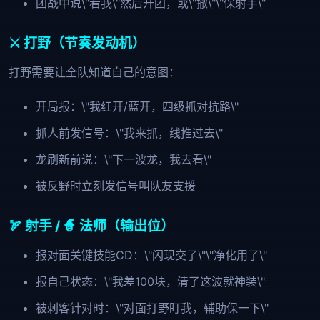
团战中说\"看我\"然后开团，或\"撤\"\"保射手\"
⚔️ 打野（节奏发动机）
打野需要让全队知道自己的意图：
开局报：\"我红开/蓝开，四级抓对抗路\"
抓人前发信号：\"我来抓，线推过去\"
龙刷新前说：\"下一波龙，我去看\"
被反野时立刻发信号叫队友支援
🏹 射手 / 🧙 法师（输出位）
报对面关键技能CD：\"闪现交了\"\"净化用了\"
报自己状态：\"我差100块，清了这波就神装\"
被刺客针对时：\"对面打野盯我，辅助保一下\"