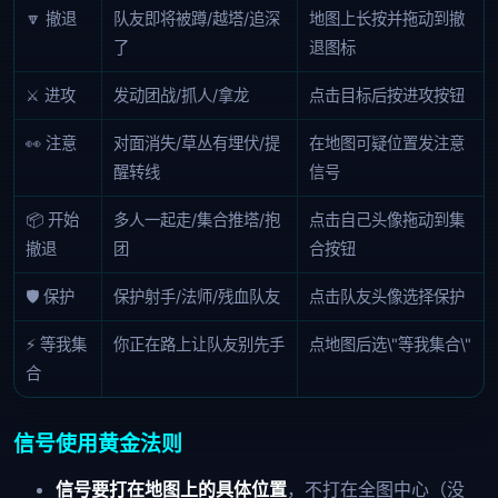
🔽 撤退
队友即将被蹲/越塔/追深
地图上长按并拖动到撤
了
退图标
⚔️ 进攻
发动团战/抓人/拿龙
点击目标后按进攻按钮
👀 注意
对面消失/草丛有埋伏/提
在地图可疑位置发注意
醒转线
信号
📦 开始
多人一起走/集合推塔/抱
点击自己头像拖动到集
撤退
团
合按钮
🛡️ 保护
保护射手/法师/残血队友
点击队友头像选择保护
⚡ 等我集
你正在路上让队友别先手
点地图后选\"等我集合\"
合
信号使用黄金法则
信号要打在地图上的具体位置
，不打在全图中心（没