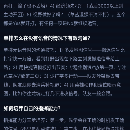
再打，输了也不丢塔）4) 经济领先吗？（落后3000以上别
主动开团）5) 视野做好了吗？（草丛没探不清不打）。五个
都是Yes就开打，有任何一项是No就继续运营。
单排怎么在没有语音的情况下有效沟通？
单排无语音时的沟通技巧：1) 多发地图信号——撤退信号比
打字快一万倍，看到打野出现在下路立刻发撤退信号给上
路；2) 用快捷语模板打出节奏：\"稳住别浪\"放第一页、\"注
意草丛\"放第二页；3) 少打字多行动——队友吵架你去带
线，队友浪你去清兵补视野；4) 用英雄动作和走位暗示意
图，比如你往龙坑走打几下进攻信号，队友一般会跟。
如何培养自己的指挥能力？
指挥能力分三步培养：第一步，先学会在正确的时机发正确
的信号（不只是乱点进攻）；第二步，在小优势局做决策练