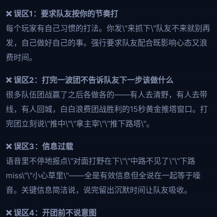
❌ 误区1：要求队友按你的节奏打
每个玩家有自己习惯的打法。你发\"来抓下\"队友不来就别再
发，自己做好自己的事。强行要求队友配合既影响心态又浪
费时间。
❌ 误区2：打完一波团不告诉队友下一步该做什么
很多队伍团战赢了之后各做各的——有人去清野，有人去带
线，有人回城，白白浪费团战胜利的15秒黄金推塔窗口。打
完团立刻说\"推中\"\"拿主宰\"\"推下路塔\"。
❌ 误区3：信息过载
语音里不停地报点\"对面打野在下\"\"中路不见了\"\"下路
miss\"\"小心草里\"——全是有效信息但全说在一起等于噪
音。关键信息简洁说，说完留出沉默时间让队友吸收。
❌ 误区4：开团前不说意图