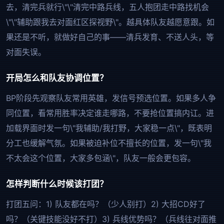
去，清完兵就行\"\"清完中路兵线，五人抱团走中路找机会
\"\"辅助跟我去对面红区探视野\"。越具体队友越愿意跟。如
果还是不听，就做好自己的事——清兵发育、不送人头，等
对面失误。
开局怎么和队友协调位置？
BP阶段先观察队友常用英雄，发信号预选位置。如果多人争
同位置，看常用胜率决定谁走哪路，不要抢位置搞内讧。进
加载界面时发一句\"我辅助/我打野，大家稳一点\"，既表明
分工也缓解气氛。如果被迫补位不擅长的位置，发一句\"我
不太会这个位置，大家多包涵\"，队友一般会更包容。
怎样判断什么时候该打团？
打团五问：1) 队友都在吗？（少人别打）2) 大招CD好了
吗？（关键技能没好不打）3) 兵线优势吗？（兵线往对面推