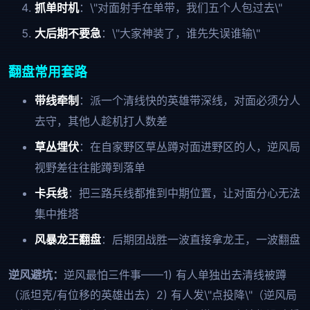
抓单时机
：\"对面射手在单带，我们五个人包过去\"
大后期不要急
：\"大家神装了，谁先失误谁输\"
翻盘常用套路
带线牵制
：派一个清线快的英雄带深线，对面必须分人
去守，其他人趁机打人数差
草丛埋伏
：在自家野区草丛蹲对面进野区的人，逆风局
视野差往往能蹲到落单
卡兵线
：把三路兵线都推到中期位置，让对面分心无法
集中推塔
风暴龙王翻盘
：后期团战胜一波直接拿龙王，一波翻盘
逆风避坑：
逆风最怕三件事——1) 有人单独出去清线被蹲
（派坦克/有位移的英雄出去）2) 有人发\"点投降\"（逆风局