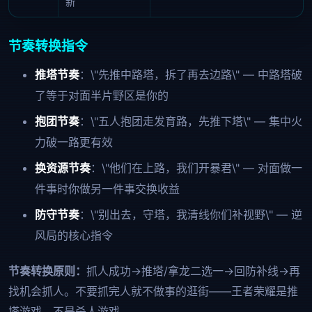
新
节奏转换指令
推塔节奏
：\"先推中路塔，拆了再去边路\" — 中路塔破
了等于对面半片野区是你的
抱团节奏
：\"五人抱团走发育路，先推下塔\" — 集中火
力破一路更有效
换资源节奏
：\"他们在上路，我们开暴君\" — 对面做一
件事时你做另一件事交换收益
防守节奏
：\"别出去，守塔，我清线你们补视野\" — 逆
风局的核心指令
节奏转换原则：
抓人成功→推塔/拿龙二选一→回防补线→再
找机会抓人。不要抓完人就不做事的逛街——王者荣耀是推
塔游戏，不是杀人游戏。