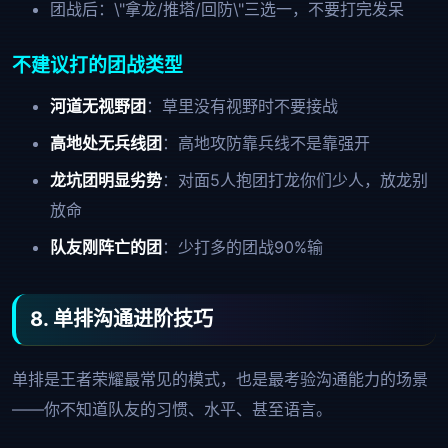
团战后：\"拿龙/推塔/回防\"三选一，不要打完发呆
不建议打的团战类型
河道无视野团
：草里没有视野时不要接战
高地处无兵线团
：高地攻防靠兵线不是靠强开
龙坑团明显劣势
：对面5人抱团打龙你们少人，放龙别
放命
队友刚阵亡的团
：少打多的团战90%输
8. 单排沟通进阶技巧
单排是王者荣耀最常见的模式，也是最考验沟通能力的场景
——你不知道队友的习惯、水平、甚至语言。