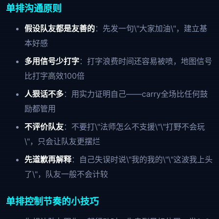
单排沟通原则
假设队友都是友善的
：先发一句\"大家加油\"，建立基
本好感
多用信号少打字
：打字浪费时间还容易被喷，地图信号
比打字高效100倍
人狠话不多
：用实力证明自己——carry全场比任何鼓
励都管用
不评价队友
：不要打\"法师怎么不支援\"\"打野不会玩
\"，只会让队友更摆烂
先道歉再解释
：自己失误时说\"我的我的\"\"这波我上头
了\"，队友一般不会计较
单排控制节奏的小技巧