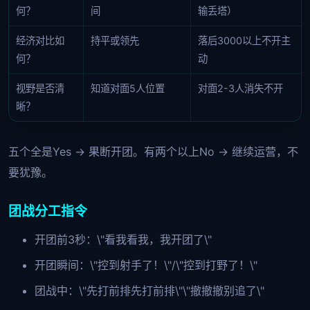
何？
间
输丢塔）
经济对比如
持平或领先
落后3000以上不开主
何？
动
视野是否清
知道对面5人位置
对面2-3人消失不开
晰？
五个全是Yes → 果断开团。有两个以上No → 继续运营，不
要犹豫。
团战分工指令
开团前3秒：\"看我看我，我开团了\"
开团瞬间：\"控到射手了！\"/\"控到打野了！\"
团战中：\"先打前排先打前排\"\"撤撤撤别追了\"