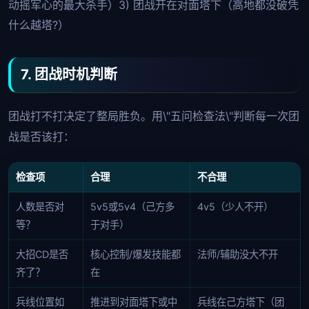
动摇军心的最大杀手）3) 团战开在对面塔下（高地都没破凭
什么越塔?）
7. 团战时机判断
团战打不打决定了整局胜负。用\"五问检查法\"判断每一次团
战是否该打：
检查项
合理
不合理
人数是否对
5v5或5v4（己方多
4v5（少人不开）
等？
于对手）
大招CD是否
核心控制/爆发技能都
法师/辅助没大不开
齐了？
在
兵线位置如
推进到对面塔下或中
兵线在己方塔下（团