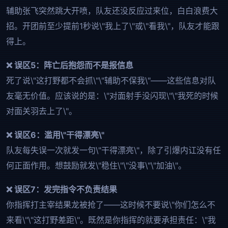
辅助张飞突然跳大开喷，队友还没反应过来位，白白浪费大
招。开团前至少提前1秒说\"我上了\"或\"看我\"，队友才能跟
得上。
❌ 误区5：阵亡后抱怨而不是报信息
死了说\"这打野都不会抓\"\"辅助不保我\"——这些信息对队
友毫无价值。应该说的是：\"对面射手没闪现\"\"我死的时候
对面关羽去上了\"。
❌ 误区6：滥用\"干得漂亮\"
队友每失误一次就发一句\"干得漂亮\"，除了引爆内讧没有任
何正面作用。想鼓励就发\"稳住\"\"没事\"\"加油\"。
❌ 误区7：发完指令不负责结果
你指挥打主宰结果龙被抢了——这时候不要说\"你们怎么不
来看\"\"这打野差距\"。既然是你指挥的就要承担责任：\"我