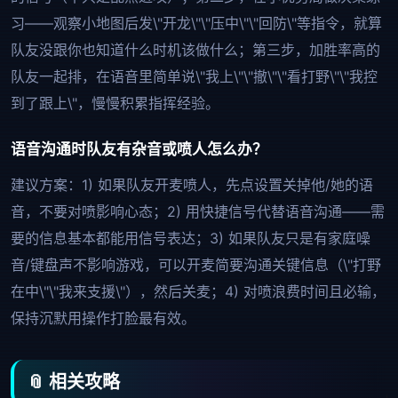
习——观察小地图后发\"开龙\"\"压中\"\"回防\"等指令，就算
队友没跟你也知道什么时机该做什么；第三步，加胜率高的
队友一起排，在语音里简单说\"我上\"\"撤\"\"看打野\"\"我控
到了跟上\"，慢慢积累指挥经验。
语音沟通时队友有杂音或喷人怎么办？
建议方案：1) 如果队友开麦喷人，先点设置关掉他/她的语
音，不要对喷影响心态；2) 用快捷信号代替语音沟通——需
要的信息基本都能用信号表达；3) 如果队友只是有家庭噪
音/键盘声不影响游戏，可以开麦简要沟通关键信息（\"打野
在中\"\"我来支援\"），然后关麦；4) 对喷浪费时间且必输，
保持沉默用操作打脸最有效。
📎 相关攻略