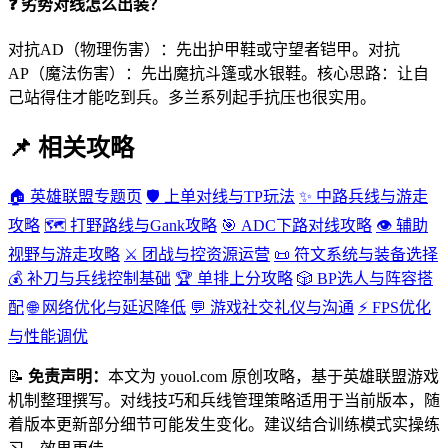
❓ 劣势对线怎么出装？
对抗AD（物理伤害）：先出护甲鞋或守望者铠甲。对抗
AP（魔法伤害）：先出魔抗斗篷或水银鞋。核心思路：让自
己站得住才能吃到兵。多兰系列起手抗压也很实用。
📌 相关攻略
🏠 英雄联盟专题页
🛡️ 上单对线与TP玩法
✨ 中路兵线与游走
攻略
🗺️ 打野路线与Gank攻略
🎯 ADC下路对线攻略
👁️ 辅助
视野与游走攻略
⚔️ 团战与控资源运营
📜 符文系统与装备选择
💰 补刀与兵线控制基础
🏆 单排上分攻略
🎲 BP选人与阵容搭
配
🌐 网络优化与延迟降低
💬 游戏社交礼仪与沟通
⚡ FPS优化
与性能调优
📝
免责声明：
本文为 youol.com 原创攻略，基于英雄联盟游戏
机制整理撰写。对线技巧和兵线管理策略适用于当前版本，随
着版本更新部分细节可能发生变化。建议结合训练模式实操练