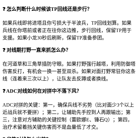
❓ 怎么判断什么时候该TP回线还是步行？
如果兵线即将进塔且你亏损大于半波兵，TP回线划算。如果
兵线在你塔前或者正在往你这边推，步行回线，保留TP用于
支援。如果小龙30秒后刷新，保留TP准备参团。
❓ 对线期打野一直来抓怎么办？
在河道草和三角草插防守眼。如果打野强行越塔，利用防御塔
伤害反打，有机会一换一甚至双杀。如果对面打野常驻你这条
线（连着来三次以上），让队友去反蹲或者换线。
❓ ADC对线如何在对拼中不落下风？
ADC对拼的关键：第一，确保兵线不劣势（比对面少3个以上
近战兵就不要拼）；第二，让辅助先手控到人再跟输出；第
三，注意对方辅助的关键控制（蕾欧娜E、锤石Q）；第四，
治疗术留着挡关键伤害而不是血量低了才交。