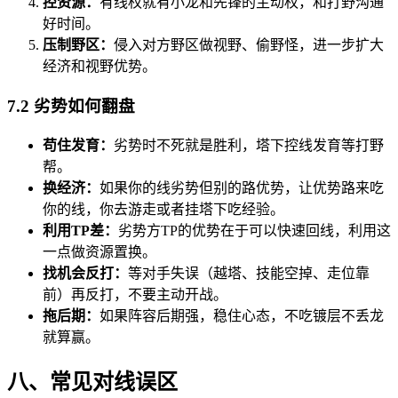
控资源：
有线权就有小龙和先锋的主动权，和打野沟通
好时间。
压制野区：
侵入对方野区做视野、偷野怪，进一步扩大
经济和视野优势。
7.2 劣势如何翻盘
苟住发育：
劣势时不死就是胜利，塔下控线发育等打野
帮。
换经济：
如果你的线劣势但别的路优势，让优势路来吃
你的线，你去游走或者挂塔下吃经验。
利用TP差：
劣势方TP的优势在于可以快速回线，利用这
一点做资源置换。
找机会反打：
等对手失误（越塔、技能空掉、走位靠
前）再反打，不要主动开战。
拖后期：
如果阵容后期强，稳住心态，不吃镀层不丢龙
就算赢。
八、常见对线误区