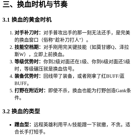
三、换血时机与节奏
3.1 换血的黄金时机
对手补刀时：
对手普攻出手的那一刻无法还手，是完美
的换血窗口（俗称"趁补刀打人"）。
技能空档期：
对手刚用完关键技能（如莫甘娜Q、泽拉
斯W），立即上前换血。
等级优势时：
你到2级对面还在1级、你到6级对面还5级
时，等级碾压就是换血信号。
装备优势时：
回线带了装备，或者刚拿了红BUFF/蓝
BUFF。
打野在附近时：
即使不杀，换血也能为打野创造Gank条
件。
3.2 换血的类型
蹭血型：
远程英雄利用平A/技能蹭一下就撤，不贪。适
合长手打短手。