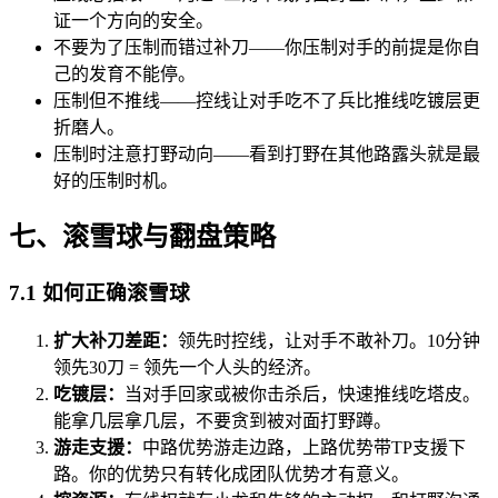
证一个方向的安全。
不要为了压制而错过补刀——你压制对手的前提是你自
己的发育不能停。
压制但不推线——控线让对手吃不了兵比推线吃镀层更
折磨人。
压制时注意打野动向——看到打野在其他路露头就是最
好的压制时机。
七、滚雪球与翻盘策略
7.1 如何正确滚雪球
扩大补刀差距：
领先时控线，让对手不敢补刀。10分钟
领先30刀 = 领先一个人头的经济。
吃镀层：
当对手回家或被你击杀后，快速推线吃塔皮。
能拿几层拿几层，不要贪到被对面打野蹲。
游走支援：
中路优势游走边路，上路优势带TP支援下
路。你的优势只有转化成团队优势才有意义。