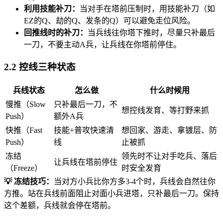
利用技能补刀：
当对手在塔前压制时，用技能补刀（如
EZ的Q、劫的Q、发条的Q）可以避免走位风险。
回推线时的补刀：
当兵线往你塔下推时，尽量只补最后
一刀，不要主动A兵，让兵线在你塔前停住。
2.2 控线三种状态
兵线状态
怎么做
什么时候用
慢推（Slow
只补最后一刀，不
想控线发育、等打野来抓
Push）
额外A兵
快推（Fast
技能+普攻快速清
想回家、游走、拿镀层、防
Push）
线
止被抓
冻结
领先时不让对手吃兵、落后
让兵线在塔前停住
（Freeze）
时安全发育
💡 冻结技巧：
当对方小兵比你方多3-4个时，兵线会自然往你
方推。站在兵线前面阻止对面小兵进塔，只补最后一刀。保持
这个差额，兵线就会停在塔前。