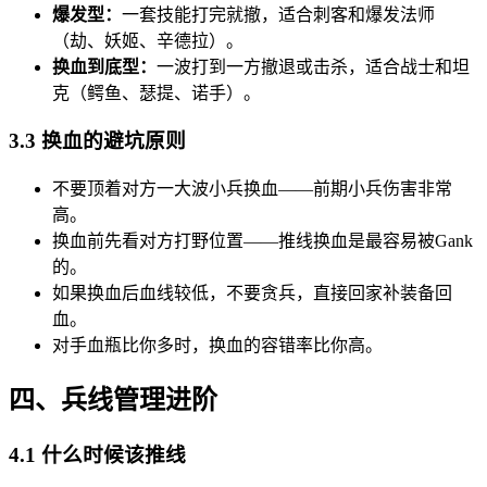
爆发型：
一套技能打完就撤，适合刺客和爆发法师
（劫、妖姬、辛德拉）。
换血到底型：
一波打到一方撤退或击杀，适合战士和坦
克（鳄鱼、瑟提、诺手）。
3.3 换血的避坑原则
不要顶着对方一大波小兵换血——前期小兵伤害非常
高。
换血前先看对方打野位置——推线换血是最容易被Gank
的。
如果换血后血线较低，不要贪兵，直接回家补装备回
血。
对手血瓶比你多时，换血的容错率比你高。
四、兵线管理进阶
4.1 什么时候该推线