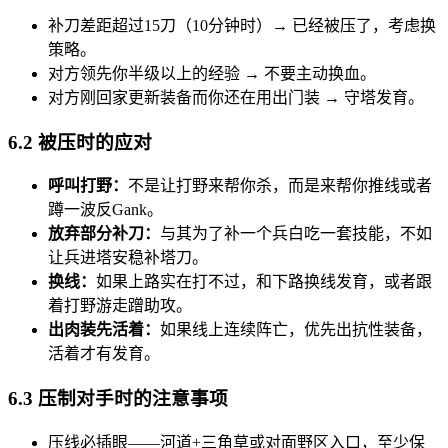
补刀差距超过15刀（10分钟时）→ 已经被压了，考虑换
策略。
对方领先你半级以上的经验 → 不要主动换血。
对方刚回家更新装备而你还在用出门装 → 守塔发育。
6.2 被压时的应对
呼叫打野：
不是让打野来帮你杀，而是来帮你推线或者
蹲一波反Gank。
放弃部分补刀：
与其为了补一个兵白吃一套技能，不如
让兵进塔安稳补塔刀。
换线：
如果上路实在打不过，和下路换线发育，或者跟
着打野游走蹭助攻。
出肉装先活着：
如果线上连续阵亡，优先出抗性装备，
活着才有发育。
6.3 压制对手时的注意事项
压线必插眼——河道+三角草或对面野区入口，至少保