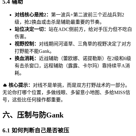
5.4 辅助
对线核心是抢2：
第一波兵+第二波前三个近战兵到2
级，抢2换血或击杀是辅助最重要的节奏。
站位决定一切：
站在ADC侧前方，给对手压力但不吃白
伤害。
视野控制：
对线期间河道草、三角草的视野决定了对方
打野能不能Gank。
换血消耗：
近战辅助（蕾欧娜、诺提勒斯）在2级和6级
有击杀窗口，远程辅助（露露、卡尔玛）靠持续平A消
耗。
🔥 核心提示：
对线不是单挑，而是双方打野战术的一部分。
无论你打哪个位置，多做线眼、多留意小地图、多给MISS信
号，这些比任何操作都重要。
六、压制与防Gank
6.1 如何判断自己是否被压