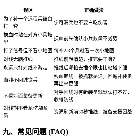
误区
正确做法
为了补一个远程兵被白
宁可漏兵也不要白吃伤害
打一套
换血时站在对方小兵堆
换血前先确认小兵数量不劣势
里
打了信号但不看小地图
每补2-3个兵就看一次小地图
对线无脑推线
推线前想清楚：推完要干嘛？
永远只打对线不游走
推线后哪怕去插个眼也比站塔下强
残血赖线一被抓就是送，回城补装备
血残不回城贪兵
再出来更强
对手回线时有新装备就默认打不过，
不看对面装备更新
收缩防线
对线期不看龙/先锋刷
资源刷新前30秒推线，准备支援团战
新
九、常见问题 (FAQ)