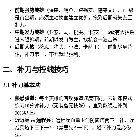
前期强势英雄
（潘森、鳄鱼、卢锡安、德莱文）：1-5级
是黄金期，必须主动换血建立优势，拖到后期就失去压
制力。
中期发力英雄
（亚索、劫、锐雯、卡莎）：6级有大招后
进入强势期，前期以发育为主，找机会一波击杀。
后期大核
（薇恩、狗头、小法、卡萨丁）：前期尽量苟
住，补刀第一，不死就是胜利。
二、补刀与控线技巧
2.1 补刀基本功
熟悉弹道：
每个英雄的普攻弹道速度不同，去训练模式
练习10分钟补刀（无装备无技能），直到能稳定补到
90%以上。
近战兵 vs 远程兵：
远程兵血量少但防御塔两下一补，近
战兵塔下三下一补（需要先A一下）。塔下补刀是必修
课。