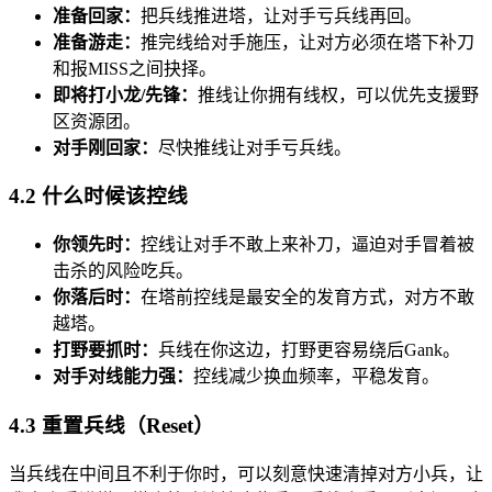
准备回家：
把兵线推进塔，让对手亏兵线再回。
准备游走：
推完线给对手施压，让对方必须在塔下补刀
和报MISS之间抉择。
即将打小龙/先锋：
推线让你拥有线权，可以优先支援野
区资源团。
对手刚回家：
尽快推线让对手亏兵线。
4.2 什么时候该控线
你领先时：
控线让对手不敢上来补刀，逼迫对手冒着被
击杀的风险吃兵。
你落后时：
在塔前控线是最安全的发育方式，对方不敢
越塔。
打野要抓时：
兵线在你这边，打野更容易绕后Gank。
对手对线能力强：
控线减少换血频率，平稳发育。
4.3 重置兵线（Reset）
当兵线在中间且不利于你时，可以刻意快速清掉对方小兵，让