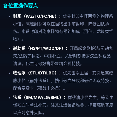
各位置操作要点
封系（WZ/TG/FC/NE）：
优先封印主怪两侧的物理系
小怪。高速封系可以在怪物出手前封印，降低团队承
伤。水系封印对副本怪物有额外加成（河伯、龙族类怪
物）。
辅助系（HS/PT/WDD/DF）：
开局起金刚护法/灵动九
天/法防等状态。中期补血，关键时刻接罗汉金钟或晶
清诀。化生寺最好携带聚精会神特技。
物理系（STL/DT/LBC）：
优先击杀主怪，其次是高威
胁小怪（前排法系）。携带破血狂攻和破碎无双特技，
配合变身卡（夜战卡必备）。
法系（SM/MW/LG/SML）：
群秒清小怪为主，等到主
怪残血时单法补刀。注意法爆装备堆叠，携带慈航普度
以应对意外灭队。