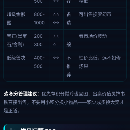
500
⭐⭐
荐
格低
超级金柳
800-
⭐⭐
备
可出售换梦幻币
露
1000
⭐⭐
选
宝石(黑宝
200-
⭐⭐
一
看市场价波动
石/舍利)
300
⭐
般
低级兽决
400-
⭐⭐
不
性价比低，远不如修
500
推
炼果
荐
💰 积分管理建议：
优先存积分攒玲珑宝图，出高价值灵饰书
铁直接出售。不要用小积分换小物品——积少成多换大奖才
是正道。