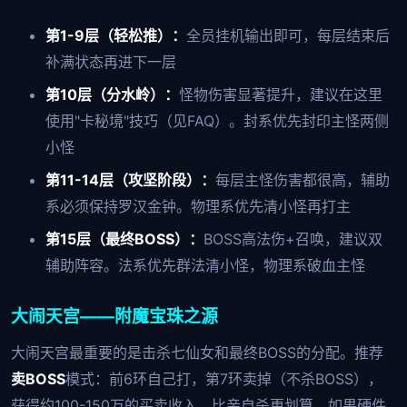
第1-9层（轻松推）：
全员挂机输出即可，每层结束后
补满状态再进下一层
第10层（分水岭）：
怪物伤害显著提升，建议在这里
使用"卡秘境"技巧（见FAQ）。封系优先封印主怪两侧
小怪
第11-14层（攻坚阶段）：
每层主怪伤害都很高，辅助
系必须保持罗汉金钟。物理系优先清小怪再打主
第15层（最终BOSS）：
BOSS高法伤+召唤，建议双
辅助阵容。法系优先群法清小怪，物理系破血主怪
大闹天宫——附魔宝珠之源
大闹天宫最重要的是击杀七仙女和最终BOSS的分配。推荐
卖BOSS
模式：前6环自己打，第7环卖掉（不杀BOSS），
获得约100-150万的买卖收入，比亲自杀更划算。如果硬件