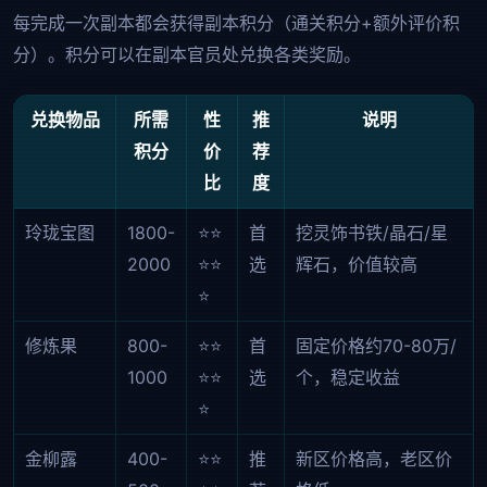
每完成一次副本都会获得副本积分（通关积分+额外评价积
分）。积分可以在副本官员处兑换各类奖励。
兑换物品
所需
性
推
说明
积分
价
荐
比
度
玲珑宝图
1800-
⭐⭐
首
挖灵饰书铁/晶石/星
2000
⭐⭐
选
辉石，价值较高
⭐
修炼果
800-
⭐⭐
首
固定价格约70-80万/
1000
⭐⭐
选
个，稳定收益
⭐
金柳露
400-
⭐⭐
推
新区价格高，老区价