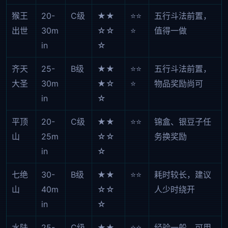
猴王
20-
C级
★★
⭐⭐
五行斗法前置，
出世
30m
☆☆
⭐
值得一做
in
☆
齐天
25-
B级
★★
⭐⭐
五行斗法前置，
大圣
30m
★☆
⭐
物品奖励尚可
in
☆
平顶
20-
C级
★★
⭐⭐
锦盒、银豆子任
山
25m
☆☆
务换奖励
in
☆
七绝
30-
B级
★★
⭐⭐
耗时较长，建议
山
40m
☆☆
人少时绕开
in
☆
水陆
25-
C级
★★
⭐⭐
经验一般，可用