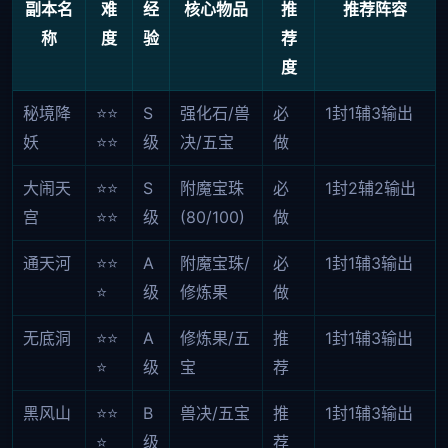
副本名
难
经
核心物品
推
推荐阵容
称
度
验
荐
度
秘境降
⭐⭐
S
强化石/兽
必
1封1辅3输出
妖
⭐⭐
级
决/五宝
做
大闹天
⭐⭐
S
附魔宝珠
必
1封2辅2输出
宫
⭐⭐
级
(80/100)
做
通天河
⭐⭐
A
附魔宝珠/
必
1封1辅3输出
⭐
级
修炼果
做
无底洞
⭐⭐
A
修炼果/五
推
1封1辅3输出
⭐
级
宝
荐
黑风山
⭐⭐
B
兽决/五宝
推
1封1辅3输出
⭐
级
荐