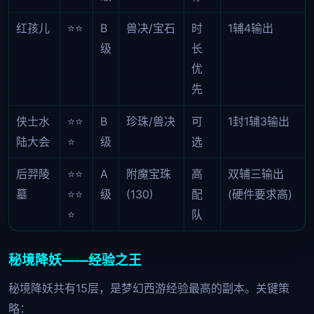
红孩儿
⭐⭐
B
兽决/宝石
时
1辅4输出
级
长
优
先
侠士水
⭐⭐
B
珍珠/兽决
可
1封1辅3输出
陆大会
⭐
级
选
后羿陵
⭐⭐
A
附魔宝珠
高
双辅三输出
墓
⭐⭐
级
(130)
配
(硬件要求高)
⭐
队
秘境降妖——经验之王
秘境降妖共有15层，是梦幻西游经验最高的副本。关键策
略：