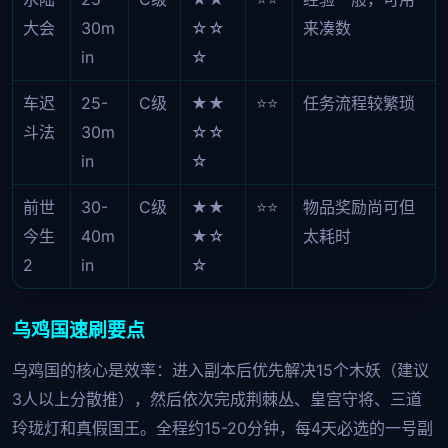
大会
30m
☆☆
来凑数
in
☆
车迟
25-
C级
★★
⭐⭐
任务流程较繁琐
斗法
30m
☆☆
in
☆
前世
30-
C级
★★
⭐⭐
物品奖励尚可但
今生
40m
★☆
太耗时
2
in
☆
乌鸡国速刷要点
乌鸡国的核心是效率：进入副本后优先解决15个木妖（建议
3人以上分散推），然后依次完成荆棘丛、皇宫守将、三道
玲珑灯和真假国王。全程约15-20分钟，每4天必选的一号副