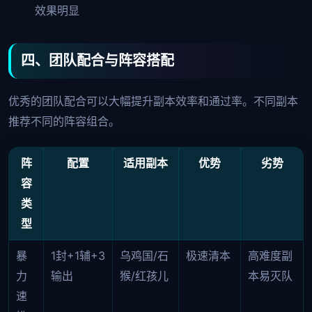
效果明显
四、团队配合与阵容搭配
优秀的团队配合可以大幅提升副本效率和通过率。不同副本
推荐不同的阵容组合。
阵
配置
适用副本
优势
劣势
容
类
型
暴
1封+1辅+3
乌鸡国/石
极速清本
高难度副
力
输出
猴/红孩儿
本易灭队
速