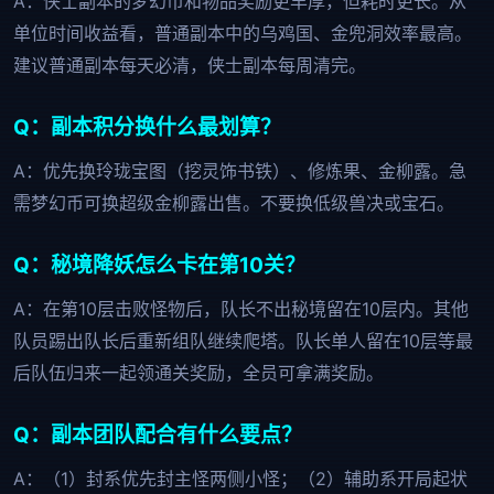
A：侠士副本的梦幻币和物品奖励更丰厚，但耗时更长。从
单位时间收益看，普通副本中的乌鸡国、金兜洞效率最高。
建议普通副本每天必清，侠士副本每周清完。
Q：副本积分换什么最划算？
A：优先换玲珑宝图（挖灵饰书铁）、修炼果、金柳露。急
需梦幻币可换超级金柳露出售。不要换低级兽决或宝石。
Q：秘境降妖怎么卡在第10关？
A：在第10层击败怪物后，队长不出秘境留在10层内。其他
队员踢出队长后重新组队继续爬塔。队长单人留在10层等最
后队伍归来一起领通关奖励，全员可拿满奖励。
Q：副本团队配合有什么要点？
A：（1）封系优先封主怪两侧小怪；（2）辅助系开局起状