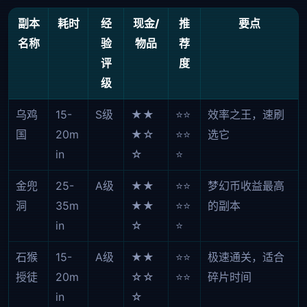
副本
耗时
经
现金/
推
要点
名称
验
物品
荐
评
度
级
乌鸡
15-
S级
★★
⭐⭐
效率之王，速刷
国
20m
★☆
⭐⭐
选它
in
☆
⭐
金兜
25-
A级
★★
⭐⭐
梦幻币收益最高
洞
35m
★★
⭐⭐
的副本
in
☆
⭐
石猴
15-
A级
★★
⭐⭐
极速通关，适合
授徒
20m
☆☆
⭐⭐
碎片时间
in
☆