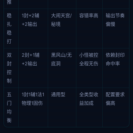
推
稳
1封+2辅
大闹天宫/
容错率高
输出节奏
扎
+2输出
秘境
偏慢
稳
打
双
2封+1辅
黑风山/无
小怪被控
依赖封印
封
+2输出
底洞
全程无伤
命中率
控
制
五
1封1辅1法1
通用型
全类型收
配置要求
门
物理1固伤
益加成
偏高
均
衡