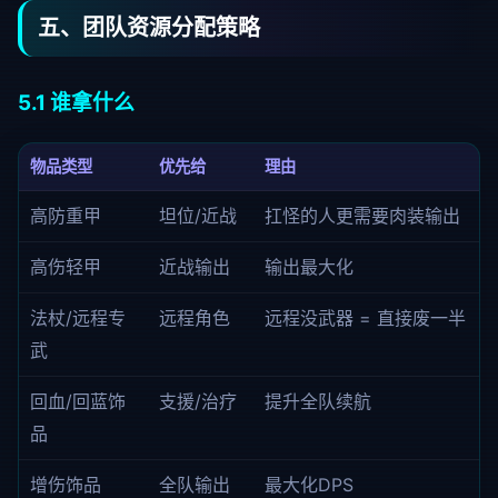
五、团队资源分配策略
5.1 谁拿什么
物品类型
优先给
理由
高防重甲
坦位/近战
扛怪的人更需要肉装输出
高伤轻甲
近战输出
输出最大化
法杖/远程专
远程角色
远程没武器 = 直接废一半
武
回血/回蓝饰
支援/治疗
提升全队续航
品
增伤饰品
全队输出
最大化DPS