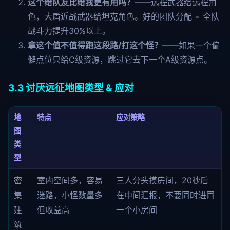
这个给队友比给我更有用吗？
——远程武器给远程角
色，大盾近战武器给坦克角色。好的团队分配 = 全队
战斗力提升30%以上。
拿这个值不值得跑这段路/打这个怪？
——如果一个偏
僻点位只给C级资源，跳过它去下一个A级资源点。
3.3 讨厌远征地图类型 & 应对
地
特点
应对策略
图
类
型
密
室内空间多，容易
三人分头摸房间，20秒后
集
迷路，小怪数量多
在中间汇报，不要同时进同
建
但收益高
一个小房间
筑