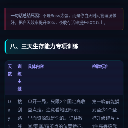
一句话总结死因：
不是Boss太强，而是你白天时间管理没做
好。把白天效率提升30%，夜晚存活率提升50%以上。
八、三天生存能力专项训练
天
训
具体内容
检验标准
数
练
主
题
D
搜
单开一局，只跟2个固定高收
第一晚前能摸
a
刮
益点走。注意看地图标示，
到至少1个圣
y
路
里面资源就是你的。记住教
杯升级碎片 +
1
线
堂/要塞/精英点的位置特征。
1件高等级武