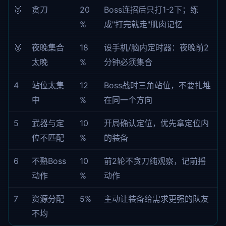
🥈
贪刀
20
Boss连招后只打1-2下；练
%
成"打完就走"肌肉记忆
🥉
夜晚集合
18
设手机/脑内定时器：夜晚前2
太晚
%
分钟必须集合
4
站位太集
12
Boss战时三角站位，不要扎堆
中
%
在同一个方向
5
武器与定
10
开局确认定位，优先拿定位内
位不匹配
%
的装备
6
不熟Boss
10
前2轮不贪刀纯观察，记前摇
动作
%
动作
7
资源分配
5%
主动让装备给需求更强的队友
不均