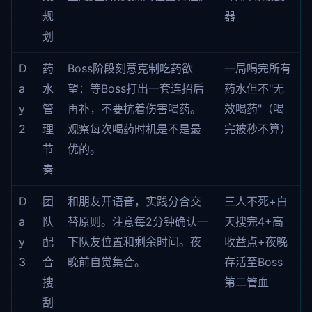
规
器
划
D
药
Boss阶段刻意克制吃药欲
一局喝完所有
a
水
望：等Boss打出一套连招后
药水但不"无
y
管
再补，不要抗着伤害喝药。
效喝药"（喝
2
理
观察每次喝药时机是不是最
完被秒不算）
节
优的。
奏
D
团
和朋友开语音，实践分合交
三人不死+白
a
队
替原则。注意每2分钟确认一
天搜完4+高
y
配
下队友位置和剩余时间。夜
收益点+夜晚
3
合
晚前自觉集合。
存活至Boss
搜
第二管血
刮