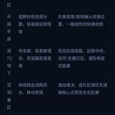
区
开
视野好但资源分
先拿高塔/高地确认资源位
阔
散，容易被远程怪
置，一路线性的快速收割
平
锁
原
洞
窄走廊，容易被埋
坦克前排探路，远程中间，
穴/
伏，但宝箱密度极
治疗/支援压后，谨防老鼠
地
高
式偷袭
下
沼
持续掉血消耗药
速战速决，成片区域优先清
泽/
水，移动受限
掉核心点而非左右乱窜
毒
区