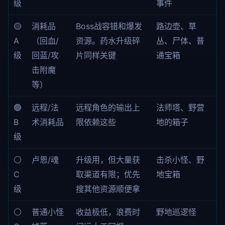
级
事件
🟡
消耗品
Boss战容错和爆发
路边壶、草
A
（回血/
资源。药水升级碎
丛、尸体、普
级
回蓝/攻
片同样关键
通宝箱
击附魔
等）
🟢
远程/法
远程角色的输出上
法师塔、野营
B
术消耗品
限依赖这些
地的箱子
级
⚪
卢恩/魂
升级用，但大量获
击杀小怪、野
C
取渠道有限；优先
地宝箱
级
搜其他资源顺便拿
⚪
普通小怪
收益极低，浪费时
野地巡逻怪