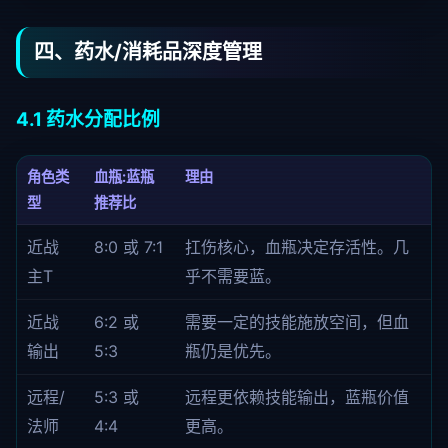
四、药水/消耗品深度管理
4.1 药水分配比例
角色类
血瓶:蓝瓶
理由
型
推荐比
近战
8:0 或 7:1
扛伤核心，血瓶决定存活性。几
主T
乎不需要蓝。
近战
6:2 或
需要一定的技能施放空间，但血
输出
5:3
瓶仍是优先。
远程/
5:3 或
远程更依赖技能输出，蓝瓶价值
法师
4:4
更高。