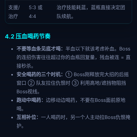
支援/
5:3 或
治疗技能耗蓝，蓝瓶直接决定团
治疗
4:4
队续航。
4.2 压血喝药节奏
不要等血条见底才喝：
半血以下就该考虑补血。Boss
的连招伤害往往超过你的血瓶回复量，残血被连 = 直
接秒杀。
安全喝药的三个时机：
① Boss刚释放完大招的后摇
窗口 ② 队友拉住仇恨时 ③ 利用高地/遮挡物阻挡
Boss视线。
跑动中喝药：
边移动边喝药，不要在Boss面前原地
喝。
互相补位：
一人喝药时，另一个人主动拉Boss仇恨掩
护。