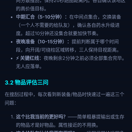
向分散搜刮，保持20秒跑图距离内。各自确认该地区
的高价值目标。
中期汇合（5-10分钟）：
在中间点集合，交换装备
（一个人不需要的给队友），确认各自药水升级进
度。超过10分钟还没集合就要加快节奏。
夜晚准备（10-15分钟）：
提前判断属于哪个时间
段，向开阔/可绕柱区域转移，三人保持目视距离。
⚡ 关键红线：
夜晚剩余2分钟之前必须全部集合完毕。
无人应落单。
3.2 物品评估三问
在搜刮过程中，每次看到新装备/物品时快速过一遍这三个
问题：
这个比我当前的更好吗？
——简单粗暴提输出或生存
的物品才是好物品。属性接近的不用换。