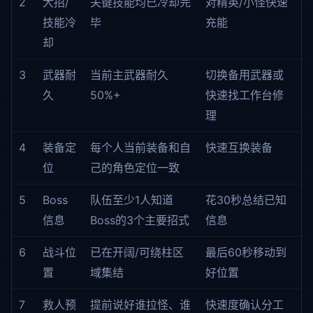
2
大招/
关键技能均已冷却完
对精英/小怪快速
技能冷
毕
充能
却
3
武器耐
当前主武器耐久
切换备用武器或
久
50%+
快速找工作台修
理
4
装备定
每个人当前装备和自
快速互换装备
位
己的角色定位一致
5
Boss
队伍至少1人知道
花30秒总结已知
信息
Boss的3个主要招式
信息
6
战斗位
已在开阔/可绕柱区
最后60秒移动到
置
域集结
好位置
7
救人预
提前说好谁拉怪、谁
快速度确认分工