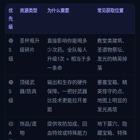
优
资源类型
为什么重要
常见获取位置
先
级
🔴
圣杯瓶升
直接影响你能喝多
教堂类建筑、
S
级碎片
少次药。全队每人
圣遗物祭坛、
级
升级1次 = 相当于多
发光的精英掉
一条命
落
🔴
顶级武
输出和生存的硬件
要塞宝箱、精
S
器/防具
保障。一把好武器
英怪守的点、
级
比技术更能拉开差
地图上明显的
距
发光高塔
🟡
饰品/遗
提供攻防加成、回
地下墓穴、隐
A
物
血特效或特殊能力
藏宝箱、特殊