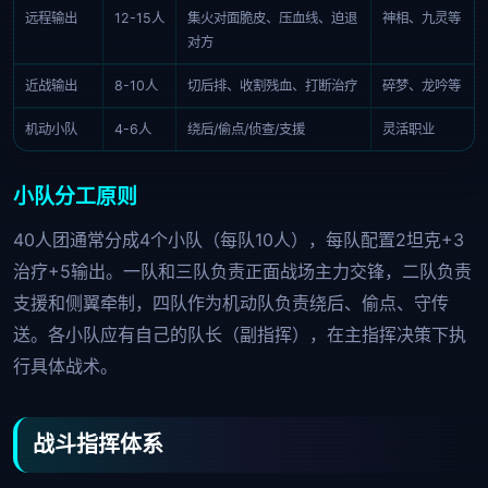
远程输出
12-15人
集火对面脆皮、压血线、迫退
神相、九灵等
对方
近战输出
8-10人
切后排、收割残血、打断治疗
碎梦、龙吟等
机动小队
4-6人
绕后/偷点/侦查/支援
灵活职业
小队分工原则
40人团通常分成4个小队（每队10人），每队配置2坦克+3
治疗+5输出。一队和三队负责正面战场主力交锋，二队负责
支援和侧翼牵制，四队作为机动队负责绕后、偷点、守传
送。各小队应有自己的队长（副指挥），在主指挥决策下执
行具体战术。
战斗指挥体系