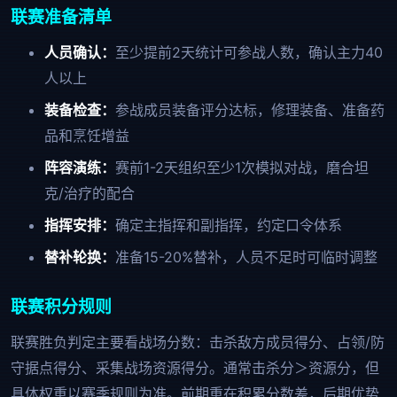
联赛准备清单
人员确认：
至少提前2天统计可参战人数，确认主力40
人以上
装备检查：
参战成员装备评分达标，修理装备、准备药
品和烹饪增益
阵容演练：
赛前1-2天组织至少1次模拟对战，磨合坦
克/治疗的配合
指挥安排：
确定主指挥和副指挥，约定口令体系
替补轮换：
准备15-20%替补，人员不足时可临时调整
联赛积分规则
联赛胜负判定主要看战场分数：击杀敌方成员得分、占领/防
守据点得分、采集战场资源得分。通常击杀分＞资源分，但
具体权重以赛季规则为准。前期重在积累分数差，后期优势