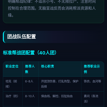
明确帮战纪律：不追杀小号、不无限拉尸、注意时间
控制在合理范围。无脑宣战反而会消耗帮派资源和人
缘。
团战队伍配置
标准帮战团配置（40人团）
职业定位
推荐人
核心职责
推荐职业示
数
例
坦克（前
6-8人
开团顶伤害、打乱阵型、保护
铁衣、血河等
排）
后排
治疗（奶）
8-10人
保血线、解控、拉扯抬血
素问（各流
派）