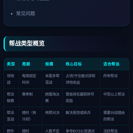
常见问题
帮战类型概览
类型
周期
规模
核心目标
适合帮派
领地
每周固定
本服多帮
占领/守住据点获取
所有帮派
战
时间
混战
领地收益
帮派
赛季制
跨服淘汰
晋级排名赢取称号
中型以上帮派
联赛
赛
奖励
帮派
随时（有
两帮对决
解决恩怨或练兵
需要对战理由
宣战
冷却）
的帮派
野外
随时
人数不定
争夺BOSS/资源点
活跃帮派