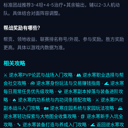
标准团战推荐3-4坦+4-5治疗+其余输出，辅以2-3人机动
队。具体结合对面阵容调整。
帮战奖励有哪些？
帮贡、领地收益、联赛排名称号/外观、参与奖励。胜方奖励
更高。具体以游戏内数据为准。
相关攻略
⚔️ 逆水寒PVP论武与战场入门攻略
·
👥 逆水寒职业选择与帮
会社交攻略
·
🧰 逆水寒身份玩法与交易赚钱指南
·
🌊 逆水寒
每日周常任务优先级攻略
·
💎 逆水寒副本掉落与装备进阶攻
略
·
🔥 逆水寒内功系统与内功词条搭配攻略
·
⚔️ 逆水寒PVE
副本战斗入门攻略
·
🏡 逆水寒庄园系统与家园玩法攻略
·
🌄
逆水寒轻功探索与大地图全收集攻略
·
📗 逆水寒新手入坑全
攻略
·
🔧 逆水寒装备打造与养成入门攻略
·
🌊 返回逆水寒攻