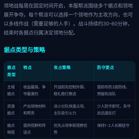
领地战每周在固定时间开启，本服帮派围绕多个据点和领地
展开争夺。每个帮派可以选择一个领地作为主攻方向，也可
以多线作战（需要足够的人手）。战斗持续约30-60分钟，
结束时各据点归属决定领地分配。
据点类型与策略
据点
特点
攻占策略
防守要点
类型
主城
收益最高、争
开战前先控制外围、
提前布防3层防线、
据点
夺最激烈
稳扎稳打推进
预留机动队
资源
产出领地材料
派小分队快速占领，
少人防守即可，失守
据点
和帮贡
主队吸引火力
后迅速反打
据点
提供视野和传
优先占领争取视野优
保持1-2人长期驻守
哨塔
送点
势