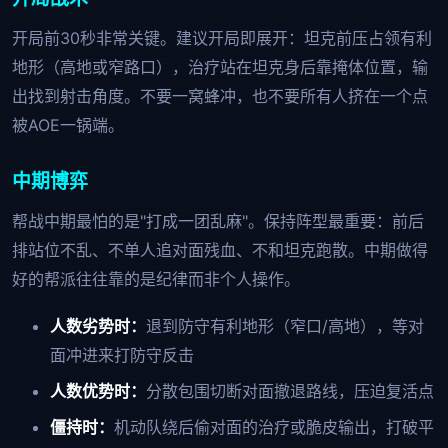
开局前30秒非常关键。建议开局即展开：坦克前压占领有利
地形（高地或窄路口），治疗站在坦克身后靠掩体位置，输
出找到射击角度。不要一窝蜂冲，也不要所有人挤在一个点
被AOE一锅端。
中期博弈
帮战中期最怕的是"打成一团乱麻"。保持阵型最重要：前后
排站位不乱、不单人追对面残血、不和坦克跑散。中期做得
好的帮派往往靠的是纪律而非个人操作。
人数劣势时：
退到防守有利地形（窄口/高地），等对
面冲进来打防守反击
人数优势时：
分散包围切断对面撤退路线，压迫复活点
僵持时：
机动队绕后偷对面的治疗或脆皮输出，打破平