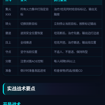
集火
所有火力集中打指定目
治疗/坦克同时给目标标记，输出无
XXX
标
脑按
转火
切换到新目标
立刻停止当前目标，按新标记输出
撤退
退到安全位置恢复
坦克断后，治疗先撤，输出边打边退
压上
全线推进
坦克开团，治疗跟进，输出找位置
守点
坚守当前位置
不追人、不冒进、保持阵型
分散
注意对面AOE控制
每人间隔5码以上
准备
倒计时准备发起进攻
检查食物/药品/技能CD
实战战术要点
开局战术