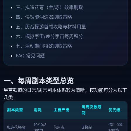
三、拟造花萼（金/赤）效率刷取
四、侵蚀隧洞遗器刷取策略
五、历战探游首领攻略与材料用量
六、模拟宇宙/差分宇宙每周积分
七、活动期间特殊刷取策略
FAQ 常见问题
一、每周副本类型总览
星穹铁道的日常/周常副本体系较为清晰，按功能可分为以下
几类：
每周次数限
副本类型
消耗
主要产出
优先级
制
10/10/3
信用点紧
拟造花萼·金
信用点
无限制
0体力
缺时高