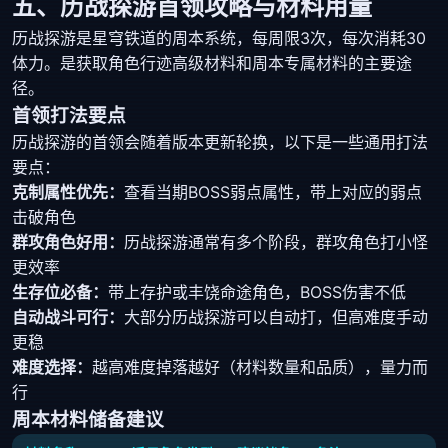
五、历战探游首领攻略与材料用量
历战探游是星穹铁道的周本系统，每周限3次，每次消耗30
体力。是获取角色行迹高级材料和周本专属材料的主要途
径。
首领打法要点
历战探游的首领会随着版本更新轮换，以下是一些通用打法
要点：
克制属性优先：
查看当期BOSS弱点属性，带上对应的弱点
击破角色
群攻角色好用：
历战探游通常有多个阶段，群攻角色打小怪
更效率
生存位必备：
带上存护或丰饶命途角色，BOSS伤害不低
自动战斗可行：
大部分历战探游可以自动打，但高难度手动
更稳
难度选择：
越高难度掉落越好（材料数量和品质），量力而
行
周本材料储备建议