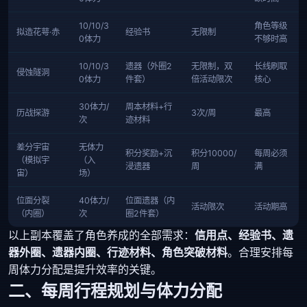
10/10/3
角色等级
拟造花萼·赤
经验书
无限制
0体力
不够时高
10/10/3
遗器（外圈2
无限制，双
长线刷取
侵蚀隧洞
0体力
件套）
倍活动限次
核心
30体力/
周本材料+行
历战探游
3次/周
最高
次
迹材料
差分宇宙
无体力
积分奖励+沉
积分10000/
每周必须
（模拟宇
（入
浸遗器
周
满
宙）
场）
位面分裂
40体力/
位面遗器（内
活动限次
活动期高
（内圈）
次
圈2件套）
以上副本覆盖了角色养成的全部需求：
信用点、经验书、遗
器外圈、遗器内圈、行迹材料、角色突破材料
。合理安排每
周体力分配是提升效率的关键。
二、每周行程规划与体力分配