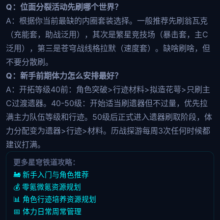
Q：位面分裂活动先刷哪个世界？
A：根据你当前最缺的内圈套装选择。一般推荐先刷翁瓦克
（充能套，助战泛用），其次是繁星竞技场（暴击套，主C
泛用），第三是苍穹战线格拉默（速度套）。缺啥刷啥，但
不要分散刷。
Q：新手前期体力怎么安排最好？
A：开拓等级40前：角色突破>行迹材料>拟造花萼>只刷主
C过渡遗器。40-50级：开始适当刷遗器但不过量，优先拉
满主力队伍等级和行迹。50级后正式进入遗器刷取阶段，体
力分配变为遗器>行迹>材料。历战探游每周3次任何时候都
建议打满。
更多星穹铁道攻略：
🚂 新手入门与角色推荐
💰 零氪微氪资源规划
📊 角色行迹培养资源规划
📅 体力日常周常管理