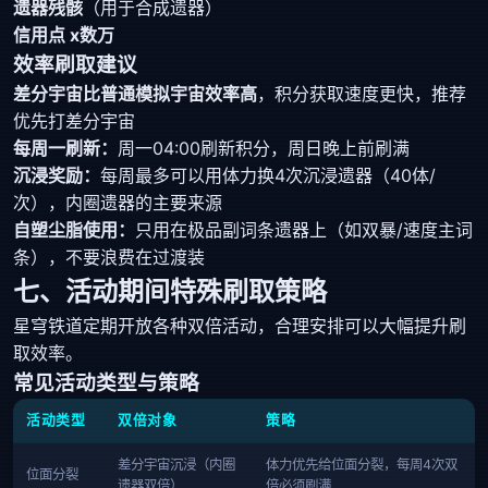
遗器残骸
（用于合成遗器）
信用点 x数万
效率刷取建议
差分宇宙比普通模拟宇宙效率高
，积分获取速度更快，推荐
优先打差分宇宙
每周一刷新：
周一04:00刷新积分，周日晚上前刷满
沉浸奖励：
每周最多可以用体力换4次沉浸遗器（40体/
次），内圈遗器的主要来源
自塑尘脂使用：
只用在极品副词条遗器上（如双暴/速度主词
条），不要浪费在过渡装
七、活动期间特殊刷取策略
星穹铁道定期开放各种双倍活动，合理安排可以大幅提升刷
取效率。
常见活动类型与策略
活动类型
双倍对象
策略
差分宇宙沉浸（内圈
体力优先给位面分裂，每周4次双
位面分裂
遗器双倍）
倍必须刷满