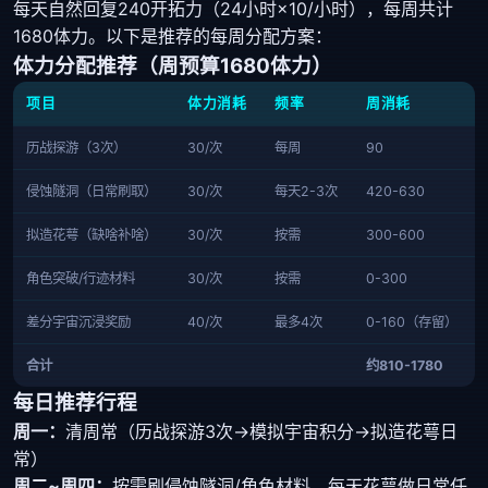
每天自然回复240开拓力（24小时×10/小时），每周共计
1680体力。以下是推荐的每周分配方案：
体力分配推荐（周预算1680体力）
项目
体力消耗
频率
周消耗
历战探游（3次）
30/次
每周
90
侵蚀隧洞（日常刷取）
30/次
每天2-3次
420-630
拟造花萼（缺啥补啥）
30/次
按需
300-600
角色突破/行迹材料
30/次
按需
0-300
差分宇宙沉浸奖励
40/次
最多4次
0-160（存留）
合计
约810-1780
每日推荐行程
周一：
清周常（历战探游3次→模拟宇宙积分→拟造花萼日
常）
周二~周四：
按需刷侵蚀隧洞/角色材料，每天花萼做日常任