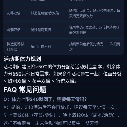
缺信用点刷金，缺经验书刷赤，每
花萼双倍
拟造花萼金/赤双倍
天清完双倍次数
狂刷主C遗器套装，双倍掉落意味
隧洞双倍
侵蚀隧洞双倍
着效率翻倍
拟造花萼材
抽到新角色后优先清完，一次顶两
角色行迹材料
料双倍
次
活动期体力规划
活动期间建议将>50%的体力分配给活动对应副本，剩余体
力分配给其他日常需求。如果多个活动叠在一起：位面分裂
> 隧洞双倍 > 花萼双倍 > 行迹双倍。
FAQ 常见问题
Q：体力上限240就满了，需要每天清吗？
A：是的，240满溢后不会再增加，建议每天至少清一次。
早上清120体（花萼/隧洞），晚上清120体（周本/活动），
这样不会浪费。周末活动期间可以集中一整天清。