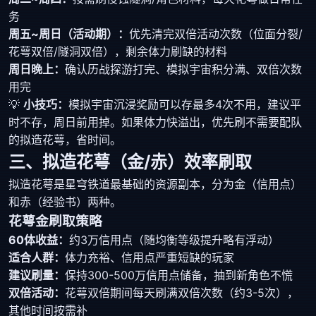
务
周五~周日（活动期）：
优先清完双倍活动次数（位面分裂/
花萼双倍/隧洞双倍），剩余体力刷缺的材料
周日晚上：
确认历战探游打完、模拟宇宙积分满、双倍次数
用完
💡
小技巧：
模拟宇宙沉浸奖励可以存最多4次不用，建议平
时不存，周日前用掉。如果体力快溢出，优先刷不需要配队
的拟造花萼，省时间。
三、拟造花萼（金/赤）效率刷取
拟造花萼是星穹铁道最基础的资源副本，分为金（信用点）
和赤（经验书）两种。
花萼金刷取策略
60体收益：
约3万信用点（随均衡等级提升略有浮动）
适合人群：
体力充裕、信用点严重短缺的玩家
建议刷量：
保持300-500万信用点储备，抽到新角色不慌
双倍活动：
花萼双倍期间每天刷满双倍次数（约3-5次），
其他时间按需补