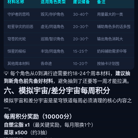
材料名称
适用角色类型
建议储备
备注
守护者的悲鸣
毁灭/存护角色
30-40个
用量最大的一类
蛀星孕灾的旧恶
虚无/同谐角色
20-30个
辅助角色多的话多囤
穹苍的光轮
巡猎/智识角色
20-30个
输出角色消耗大
恒星的棱标
丰饶/同谐角色
15-25个
奶妈辅助需求中等
其他周本材料
各命途
10-20个
按抽卡计划囤
💡 每个角色从0到满行迹需要约18-24个周本材料，
建议抽
到新角色前先备好材料
，避免抽到了还要等一周才能拉满。
六、模拟宇宙/差分宇宙每周积分
模拟宇宙和差分宇宙是星穹铁道每周必须清理的核心内容之
一。
每周积分奖励（10000分）
自塑尘脂 x1
（最关键奖励，每月限换1个）
星琼 x500
（约3抽）