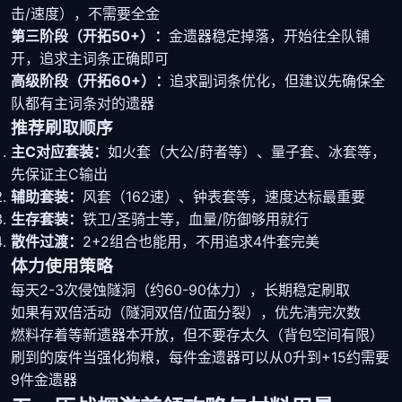
击/速度），不需要全金
第三阶段（开拓50+）：
金遗器稳定掉落，开始往全队铺
开，追求主词条正确即可
高级阶段（开拓60+）：
追求副词条优化，但建议先确保全
队都有主词条对的遗器
推荐刷取顺序
主C对应套装：
如火套（大公/莳者等）、量子套、冰套等，
先保证主C输出
辅助套装：
风套（162速）、钟表套等，速度达标最重要
生存套装：
铁卫/圣骑士等，血量/防御够用就行
散件过渡：
2+2组合也能用，不用追求4件套完美
体力使用策略
每天2-3次侵蚀隧洞（约60-90体力），长期稳定刷取
如果有双倍活动（隧洞双倍/位面分裂），优先清完次数
燃料存着等新遗器本开放，但不要存太久（背包空间有限）
刷到的废件当强化狗粮，每件金遗器可以从0升到+15约需要
9件金遗器