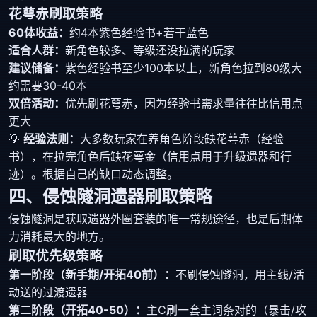
花萼赤刷取策略
60体收益：
约4本紫色经验书+若干蓝色
适合人群：
新角色较多、等级还没拉满的玩家
建议储备：
紫色经验书至少100本以上，新角色拉到80级大
约需要30-40本
双倍活动：
优先刷花萼赤，因为经验书需求量往往比信用点
更大
💡
经验法则：
大多数玩家在养角色阶段缺花萼赤（经验
书），在拉完角色后缺花萼金（信用点用于升级遗器和行
迹）。根据自己的缺口动态调整。
四、侵蚀隧洞遗器刷取策略
侵蚀隧洞是获取遗器外圈套装的唯一常规途径，也是后期体
力消耗最大的地方。
刷取优先级策略
第一阶段（新手期/开拓40前）：
不刷侵蚀隧洞，用主线/活
动送的过渡遗器
第二阶段（开拓40-50）：
主C刷一套主词条对的（暴击/攻