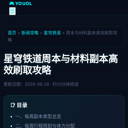
🎮 YOUOL
☰
首页
>
新闻攻略
>
星穹铁道
>
周本与材料副本高效刷取攻
略
星穹铁道周本与材料副本高
效刷取攻略
更新日期：2026-06-28 · 约15分钟阅读
📑 目录
一、每周副本类型总览
二、每周行程规划与体力分配