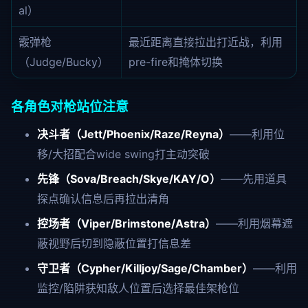
al）
霰弹枪
最近距离直接拉出打近战，利用
（Judge/Bucky）
pre-fire和掩体切换
各角色对枪站位注意
决斗者（Jett/Phoenix/Raze/Reyna）
——利用位
移/大招配合wide swing打主动突破
先锋（Sova/Breach/Skye/KAY/O）
——先用道具
探点确认信息后再拉出清角
控场者（Viper/Brimstone/Astra）
——利用烟幕遮
蔽视野后切到隐蔽位置打信息差
守卫者（Cypher/Killjoy/Sage/Chamber）
——利用
监控/陷阱获知敌人位置后选择最佳架枪位