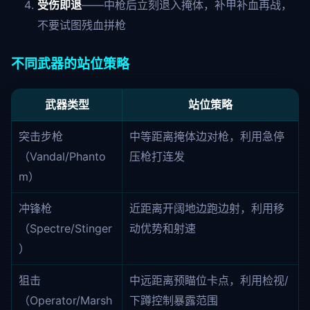
受伤即退
——中枪后立刻退入掩体，补甲补血再战，
不要试图残血拼枪
不同武器的站位策略
武器类型
站位策略
突击步枪
中等距离掩体边对枪，利用急停
（Vandal/Phanto
压枪打连发
m）
冲锋枪
近距离开阔地边跑边射，利用移
（Spectre/Stinger
动优势和射速
）
狙击
中远距离预瞄位卡点，利用检视/
（Operator/Marsh
下蹲控制暴露范围