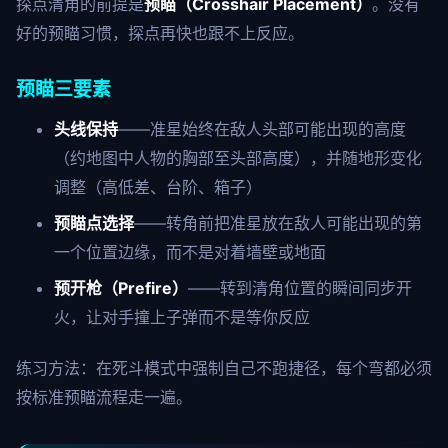
探点清角的前提是
预瞄（Crosshair Placement）
。没有
好的预瞄习惯，探点再快也跟不上反应。
预瞄三要素
头线保持
——准星始终在敌人头部可能出现的高度
（约地图中人物的胸部至头部高度），并随地形变化
调整（高低差、台阶、箱子）
预瞄点选择
——转角前把准星放在敌人可能出现的第
一个位置边缘，而不是对着墙壁或地面
预开枪（Prefire）
——转到清角位置的瞬间同步开
火，让对手撞上子弹而不是等你反应
练习方法：在死斗模式中强制自己不跑捷径，每个弯都必须
按标准预瞄流程走一遍。