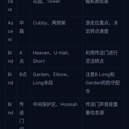
ce
花园、Tower
瞄和高低差
nt
As
中
Cubby、两侧架
游走位重点，决
ce
路
定转点速度
nt
Bi
A
Heaven、U-Hall、
利用传送门进行
nd
点
Short
灵活转点
Bi
B点
Garden、Elbow、
注意B Long和
nd
Long末段
Garden的防守配
合
Bi
传
中间保护区、Hookah
传送门声音是重
nd
送
要信息源
门