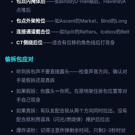
包点内掩体后
——如Bind的U-Hall箱后、Haven的A
点堆后
包点外架枪位
——如Ascent的Market、Bind的Long
连接通道截击位
——如Split的Rafters、Icebox的Belt
CT侧绕后位
——适合有位移的角色绕后打背身
偷拆包应对
听到拆包声不要直接露头——检查声音方向，确认对
手是假拆还是真拆
如果假拆：你露头＝你死。在原地架住拆包位置等对
手自己现身
如果真拆：有队友配合就从两个方向同时拉出，没有
配合就利用道具（闪光/燃烧弹）掩护后拉出
爆炸读秒：记得注意炸弹剩余时间，只剩2-3秒时对