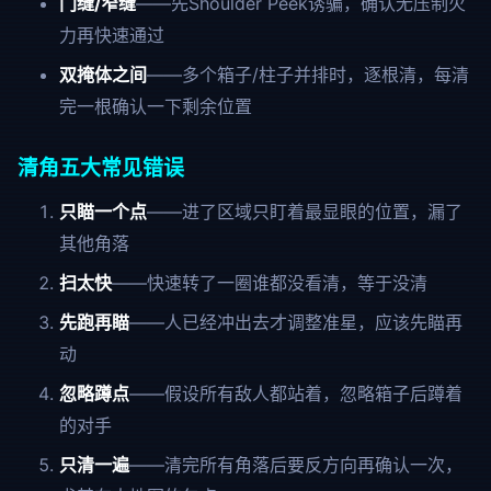
门缝/窄缝
——先Shoulder Peek诱骗，确认无压制火
力再快速通过
双掩体之间
——多个箱子/柱子并排时，逐根清，每清
完一根确认一下剩余位置
清角五大常见错误
只瞄一个点
——进了区域只盯着最显眼的位置，漏了
其他角落
扫太快
——快速转了一圈谁都没看清，等于没清
先跑再瞄
——人已经冲出去才调整准星，应该先瞄再
动
忽略蹲点
——假设所有敌人都站着，忽略箱子后蹲着
的对手
只清一遍
——清完所有角落后要反方向再确认一次，