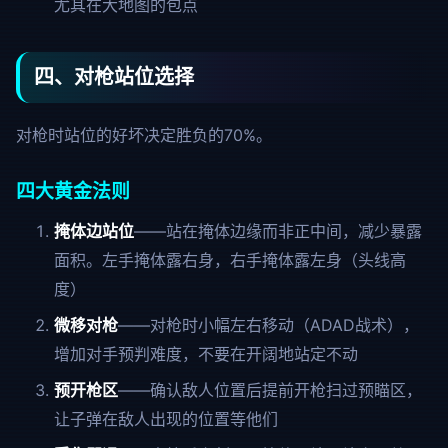
尤其在大地图的包点
四、对枪站位选择
对枪时站位的好坏决定胜负的70%。
四大黄金法则
掩体边站位
——站在掩体边缘而非正中间，减少暴露
面积。左手掩体露右身，右手掩体露左身（头线高
度）
微移对枪
——对枪时小幅左右移动（ADAD战术），
增加对手预判难度，不要在开阔地站定不动
预开枪区
——确认敌人位置后提前开枪扫过预瞄区，
让子弹在敌人出现的位置等他们