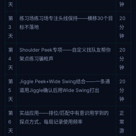
天
钟
第
练习场练习场专注头线保持——横移30个目
20
3
标不落地
分
天
钟
第
Shoulder Peek专项——自定义找队友帮你
20
4
架点练习骗枪声
分
天
钟
第
Jiggle Peek+Wide Swing结合——一条通
20
5
道用Jiggle确认后用Wide Swing打出
分
天
钟
第
实战应用——排位/匹配中有意识用学到的
正
6
探点方式，每局记录使用频率
常
天
游