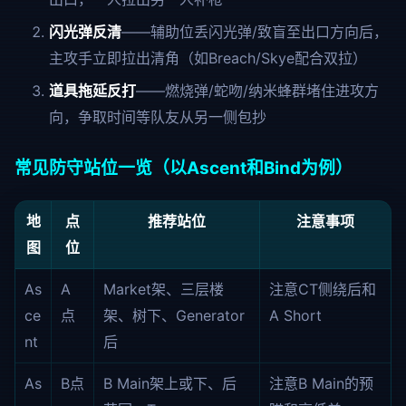
闪光弹反清
——辅助位丢闪光弹/致盲至出口方向后，
主攻手立即拉出清角（如Breach/Skye配合双拉）
道具拖延反打
——燃烧弹/蛇吻/纳米蜂群堵住进攻方
向，争取时间等队友从另一侧包抄
常见防守站位一览（以Ascent和Bind为例）
地
点
推荐站位
注意事项
图
位
As
A
Market架、三层楼
注意CT侧绕后和
ce
点
架、树下、Generator
A Short
nt
后
As
B点
B Main架上或下、后
注意B Main的预