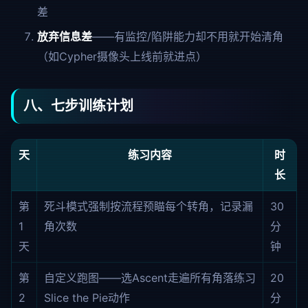
差
放弃信息差
——有监控/陷阱能力却不用就开始清角
（如Cypher摄像头上线前就进点）
八、七步训练计划
天
练习内容
时
长
第
死斗模式强制按流程预瞄每个转角，记录漏
30
1
角次数
分
天
钟
第
自定义跑图——选Ascent走遍所有角落练习
20
2
Slice the Pie动作
分