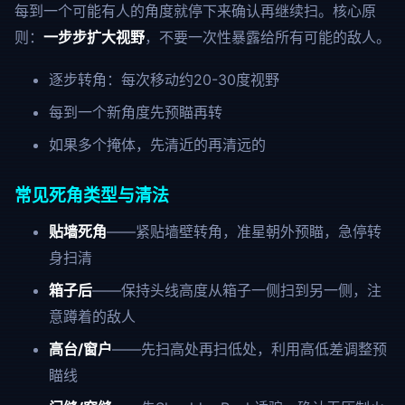
每到一个可能有人的角度就停下来确认再继续扫。核心原
则：
一步步扩大视野
，不要一次性暴露给所有可能的敌人。
逐步转角：每次移动约20-30度视野
每到一个新角度先预瞄再转
如果多个掩体，先清近的再清远的
常见死角类型与清法
贴墙死角
——紧贴墙壁转角，准星朝外预瞄，急停转
身扫清
箱子后
——保持头线高度从箱子一侧扫到另一侧，注
意蹲着的敌人
高台/窗户
——先扫高处再扫低处，利用高低差调整预
瞄线