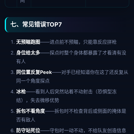
间
七、常见错误TOP7
无预瞄跑图
——进点前不预瞄，只能靠反应拼枪
身位给太多
——探点时整个身体都暴露了才看清有没
有人
同位置反复Peek
——对手已经知道你在这了还反复从
同一个角度探点
冰枪
——看到人后突然站着不动射击（恐惧型冻
结），失去微移优势
拆包不看角度
——拆包时不检查背后或侧面的掩体是
否有敌人
防守站死位
——守包时一动不动，不给队友创造信息