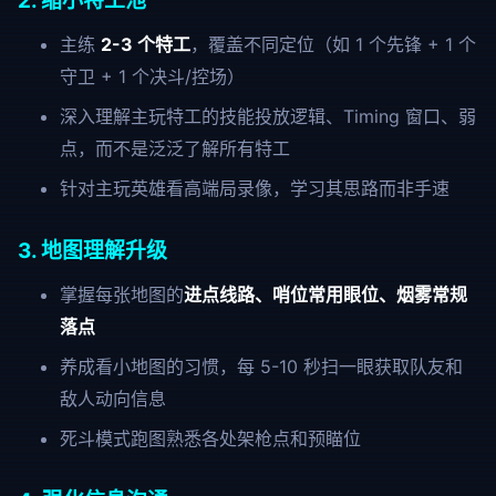
2. 缩小特工池
主练
2-3 个特工
，覆盖不同定位（如 1 个先锋 + 1 个
守卫 + 1 个决斗/控场）
深入理解主玩特工的技能投放逻辑、Timing 窗口、弱
点，而不是泛泛了解所有特工
针对主玩英雄看高端局录像，学习其思路而非手速
3. 地图理解升级
掌握每张地图的
进点线路、哨位常用眼位、烟雾常规
落点
养成看小地图的习惯，每 5-10 秒扫一眼获取队友和
敌人动向信息
死斗模式跑图熟悉各处架枪点和预瞄位