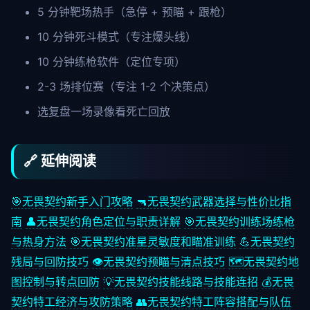
5 分钟靶场热手（急停 + 预瞄 + 跟枪）
10 分钟死斗模式（专注爆头线）
10 分钟练枪软件（定位专项）
2-3 场排位赛（专注 1-2 个决策点）
选复盘一场录像看死亡回放
🔗 延伸阅读
🎯
无畏契约新手入门攻略
🔫
无畏契约武器选择与性价比指
南
👤
无畏契约角色定位与职责详解
🎯
无畏契约训练场练枪
与热身方法
🎯
无畏契约准星灵敏度和瞄准训练
💪
无畏契约
残局与回防技巧
👁️
无畏契约预瞄与清点技巧
🗺️
无畏契约地
图控制与转点回防
💡
无畏契约技能线路与技能连招
💰
无畏
契约特工经济与攻防策略
👥
无畏契约特工阵容搭配与队伍