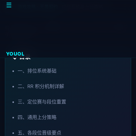
☰
首页
›
游戏攻略
›
无畏契约
›
排位系统与上分策略
📅 2026-06-20
🏷️ 无畏契约 · VALORANT · 排位上分
⏱️ 更新
于 2026-07-03
YOUOL
📋 目录
一、排位系统基础
二、RR 积分机制详解
三、定位赛与段位重置
四、通用上分策略
五、各段位晋级要点