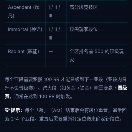
Ascendant (超
I / II /
高分段竞技区
凡)
III
Immortal (神话)
I / II /
顶尖玩家段位
III
Radiant (辐能)
—
全区排名前 500 的顶级玩
家
每个亚段需要积攒 100 RR 才能晋级到下一亚段（亚段内晋
升不设晋级赛）。跨大段（如黄金→铂金）则需要赢下
晋级
赛
，通常在达到 100 RR 时触发。
💡 提示：
每个「幕」（Act）结束后会有段位重置，通常回
落 2-4 个亚段。重置后需要重新打定位赛来确定新段位。