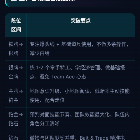
段位
突破要点
区间
铁牌→
专注爆头线 + 基础道具使用，不做多余操作，
银牌
减少白给
银牌→
练 1-2 个拿手特工、学经济管理、做基础报
金牌
点，避免 Team Ace 心态
金牌→
地图意识升级、小地图阅读、低赌率主动技能
铂金
使用、配合走位
铂金→
预判对面技能节奏、团队效能最大化、队伍内
钻石
角色分工清晰
钻石
微操与团队默契并重、Bait & Trade 精准执