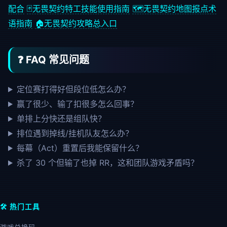
配合
🃏
无畏契约特工技能使用指南
🗺️
无畏契约地图报点术
语指南
🏠
无畏契约攻略总入口
❓ FAQ 常见问题
定位赛打得好但段位低怎么办？
赢了很少、输了扣很多怎么回事？
单排上分快还是组队快？
排位遇到掉线/挂机队友怎么办？
每幕（Act）重置后我能保留什么？
杀了 30 个但输了也掉 RR，这和团队游戏矛盾吗？
🛠️ 热门工具