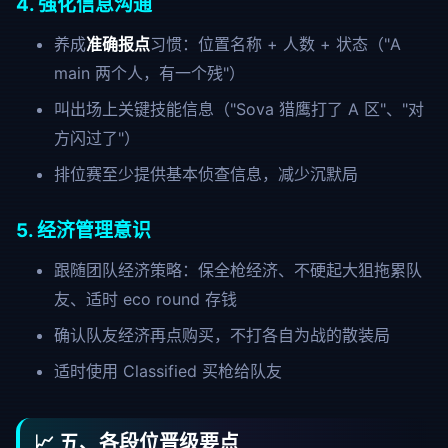
4. 强化信息沟通
养成
准确报点
习惯：位置名称 + 人数 + 状态（"A
main 两个人，有一个残"）
叫出场上关键技能信息（"Sova 猎鹰打了 A 区"、"对
方闪过了"）
排位赛至少提供基本侦查信息，减少沉默局
5. 经济管理意识
跟随团队经济策略：保全枪经济、不硬起大狙拖累队
友、适时 eco round 存钱
确认队友经济再点购买，不打各自为战的散装局
适时使用 Classified 买枪给队友
📈 五、各段位晋级要点