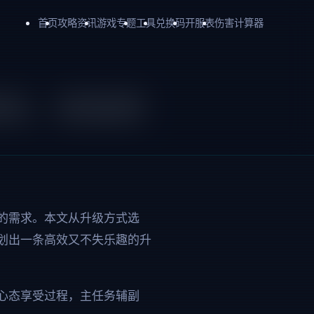
首页
攻略资讯
游戏专题
工具
兑换码
开服表
伤害计算器
线、经验获
的需求。本文从升级方式选
划出一条高效又不失乐趣的升
心态享受过程，主任务辅副