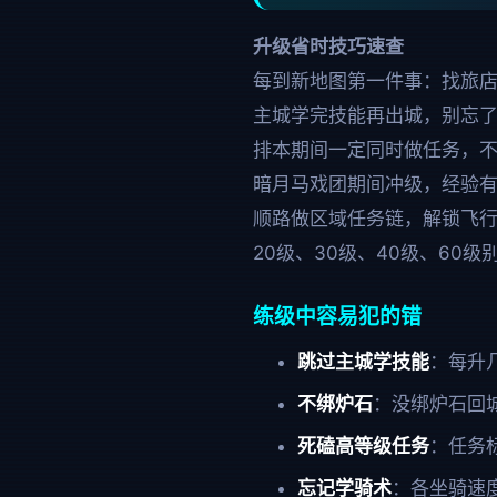
升级省时技巧速查
每到新地图第一件事：找旅
主城学完技能再出城，别忘
排本期间一定同时做任务，
暗月马戏团期间冲级，经验
顺路做区域任务链，解锁飞
20级、30级、40级、60
练级中容易犯的错
跳过主城学技能
：每升
不绑炉石
：没绑炉石回
死磕高等级任务
：任务
忘记学骑术
：各坐骑速