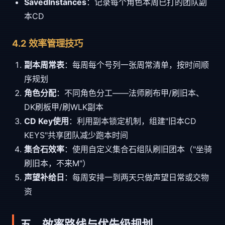
SavedInstances
：记录每个角色本周已打的团队副
本CD
4.2 效率管理技巧
副本周常表
：每周每个号列一张周常清单，按时间顺
序规划
角色分配
：不同角色分工——法师刷布甲/刷旧本、
DK刷板甲/刷WLK副本
CD Key使用
：利用副本锁定机制，组建"旧本CD
KEYS"共享团队减少跑本时间
集合石效率
：使用自定义集合石组队刷旧团本（"坐骑
刷旧本，不来M"）
声望补给日
：每周安排一到两天只做声望日常或交物
资
五、效率路线与优先级规划