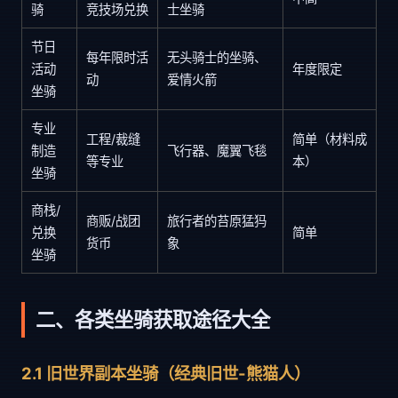
骑
竞技场兑换
士坐骑
节日
每年限时活
无头骑士的坐骑、
活动
年度限定
动
爱情火箭
坐骑
专业
工程/裁缝
简单（材料成
制造
飞行器、魔翼飞毯
等专业
本）
坐骑
商栈/
商贩/战团
旅行者的苔原猛犸
兑换
简单
货币
象
坐骑
二、各类坐骑获取途径大全
2.1 旧世界副本坐骑（经典旧世-熊猫人）