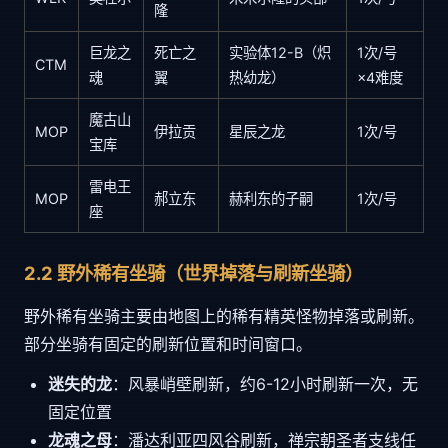
隆
巨龙之
死亡之
实验体12-B（炽
1次/号
CTM
魂
翼
热幼龙）
×4难度
魔古山
MOP
伊拉贡
星辰之龙
1次/号
宝库
雷电王
MOP
郝立东
赫利东的子嗣
1次/号
座
2.2 野外稀有坐骑（世界掉落与刷新坐骑）
野外稀有坐骑主要由地图上的稀有精英怪物掉落或刷新。
部分坐骑有固定的刷新位置和时间窗口。
迷失的龙
：风暴峭壁刷新，约6-12小时刷新一次，无
固定位置
龙魂之母
：潘达利亚四风谷刷新，禅宗朝圣者支线任