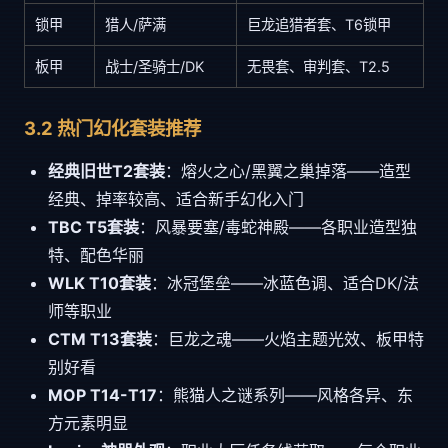
锁甲
猎人/萨满
巨龙追猎者套、T6锁甲
板甲
战士/圣骑士/DK
无畏套、审判套、T2.5
3.2 热门幻化套装推荐
经典旧世T2套装
：熔火之心/黑翼之巢掉落——造型
经典、掉率较高、适合新手幻化入门
TBC T5套装
：风暴要塞/毒蛇神殿——各职业造型独
特、配色华丽
WLK T10套装
：冰冠堡垒——冰蓝色调、适合DK/法
师等职业
CTM T13套装
：巨龙之魂——火焰主题光效、板甲特
别好看
MOP T14-T17
：熊猫人之谜系列——风格各异、东
方元素明显