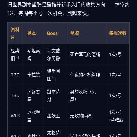
旧世界副本坐骑是最推荐新手入门的收集方向——掉率约
1%、每周每个号一次机会、刷起来快。
资料
副本
Boss
坐骑
每周次数
片
经典
斯坦索
瑞文戴
死亡军马的缰绳
1次/号
旧世
姆
尔男爵
猎手阿
TBC
卡拉赞
午夜的不朽缰绳
1次/号
图门
风暴要
凯尔萨
奥的灰烬（凤
TBC
1次/号
塞
斯
凰）
冰冠堡
1次/号
WLK
巫妖王
无敌的缰绳
垒
×4难度
尤格萨
WLK
奥杜尔
米米尔隆的头部
1次/号