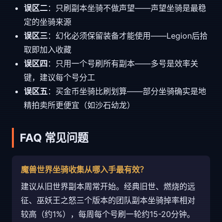
误区二
：只刷副本坐骑不做声望——声望坐骑是最稳
定的坐骑来源
误区三
：幻化必须保留装备才能使用——Legion后拾
取即加入收藏
误区四
：只用一个号刷所有副本——多号是效率关
键，建议每个号分工
误区五
：买金币坐骑比刷划算——部分坐骑确实是地
精拍卖所更便宜（如沙石幼龙）
FAQ 常见问题
魔兽世界坐骑收集从哪入手最有效？
建议从旧世界副本周常开始。经典旧世、燃烧的远
征、巫妖王之怒三个版本的团队副本坐骑掉率相对
较高（约1%），每周每个号刷一轮约15-20分钟。