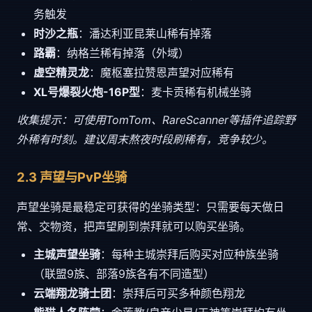
务触发
时沙之瓶
：潘达利亚昆莱山稀有掉落
路霸
：纳格兰稀有掉落（外域）
虚空精灵龙
：魔枢塞拉赞恩声望对应稀有
XL号爆裂火炮-16P型
：麦卡贡稀有机械坐骑
收集提示：可使用TomTom、RareScanner等插件追踪野
外稀有时刻。建议周末熬夜时段刷稀有，竞争较少。
2.3 声望与PvP坐骑
声望坐骑是最稳定可获得的坐骑类型：只需要每天做日
常、交物资，把声望刷到崇拜就可以购买坐骑。
主城声望坐骑
：每种主城崇拜后购买对应种族坐骑
（联盟9族、部落9族各有不同造型）
云端翔龙骑士团
：崇拜后可买多种颜色翔龙