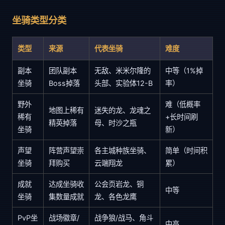
坐骑类型分类
类型
来源
代表坐骑
难度
副本
团队副本
无敌、米米尔隆的
中等（1%掉
坐骑
Boss掉落
头部、实验体12-B
率）
野外
难（低概率
地图上稀有
迷失的龙、龙魂之
稀有
+长时间刷
精英掉落
母、时沙之瓶
坐骑
新）
声望
阵营声望崇
各主城种族坐骑、
简单（时间积
坐骑
拜购买
云端翔龙
累）
成就
达成坐骑收
公会页岩龙、铜
中等
坐骑
集数量成就
龙、各色龙鹰
PvP坐
战场徽章/
战争狼/战马、角斗
中高