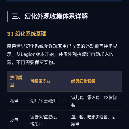
三、幻化外观收集体系详解
3.1 幻化系统基础
魔兽世界幻化系统允许玩家用已收集的外观覆盖装备显
示。从Legion版本开始，装备外观拾取即自动加入收
藏，不再需要保留实物。
护甲类
可装备职业
经典幻化套装
型
审判套、霜火套、T3信仰
布甲
法师/术士/牧师
套
德鲁伊/盗贼/武
血牙套、暗影步道套、恶
皮甲
僧/DH
魔甲