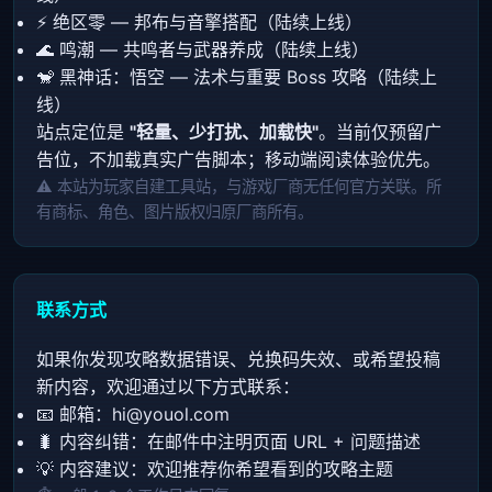
⚡ 绝区零 — 邦布与音擎搭配（陆续上线）
🌊 鸣潮 — 共鸣者与武器养成（陆续上线）
🐒 黑神话：悟空 — 法术与重要 Boss 攻略（陆续上
线）
站点定位是
"轻量、少打扰、加载快"
。当前仅预留广
告位，不加载真实广告脚本；移动端阅读体验优先。
⚠️ 本站为玩家自建工具站，与游戏厂商无任何官方关联。所
有商标、角色、图片版权归原厂商所有。
联系方式
如果你发现攻略数据错误、兑换码失效、或希望投稿
新内容，欢迎通过以下方式联系：
📧 邮箱：
hi@youol.com
🐛 内容纠错：在邮件中注明页面 URL + 问题描述
💡 内容建议：欢迎推荐你希望看到的攻略主题