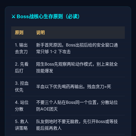
⚔️ Boss战核心生存原则（必读）
原则
说明
1. 输出
新手首死原因。Boss出招后给的安全窗口通
去贪刀
常只够 1-2 下攻击
2. 先看
陌生Boss先观察两轮动作模式，别上来就全
后打
技能爆发
3. 控血
半血以下优先喝药再输出。残血贪刀=死
优先
4. 站位
不要三个人贴在Boss同一个位置，分散站位
分散
防AOE团灭
5. 救人
队友倒地时不要无脑救，先引开Boss或等技
讲策略
能后摇再救人