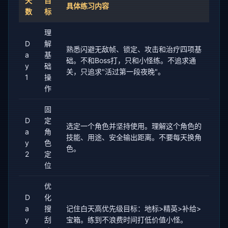
天
目
具体练习内容
数
标
理
D
解
熟悉闪避无敌帧、锁定、攻击和治疗四项基
a
基
础。不和Boss打，只和小怪练。不追求通
y
础
关，只追求"活过第一段夜晚"。
1
操
作
固
D
定
选定一个角色并坚持使用。理解这个角色的
a
角
技能、用途、安全输出距离。不要每天换角
y
色
色。
2
定
位
优
D
化
a
搜
记住白天高优先级目标：地标>精英>补给>
y
刮
宝箱。练到不浪费时间打低价值小怪。