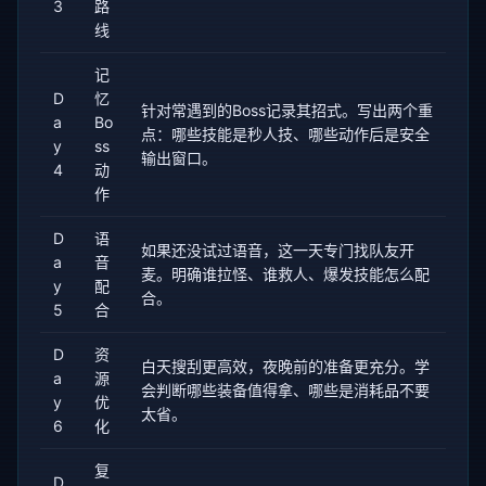
3
路
线
记
D
忆
针对常遇到的Boss记录其招式。写出两个重
a
Bo
点：哪些技能是秒人技、哪些动作后是安全
y
ss
输出窗口。
4
动
作
D
语
如果还没试过语音，这一天专门找队友开
a
音
麦。明确谁拉怪、谁救人、爆发技能怎么配
y
配
合。
5
合
D
资
白天搜刮更高效，夜晚前的准备更充分。学
a
源
会判断哪些装备值得拿、哪些是消耗品不要
y
优
太省。
6
化
复
D