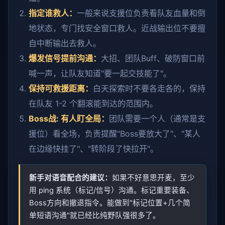
指定谁救人：
一般来说支援位负责看队友血量和倒
地状态，专门找安全窗口救人。近战输出位不要擅
自中断输出去救人。
爆发信号提前沟通：
大招、团队Buff、破防窗口前
喊一声，让队友知道"要一起交技能了"。
保持可救援距离：
白天探索时不要各走各的，保持
在队友 1-2 个翻滚能到达的范围内。
Boss战: 有人盯全局：
团队需要一个人（通常是支
援位）看全场，负责提醒"Boss要放大了"、"某人
在边缘快挂了"、"转阶段了快拉开"。
新手对语音配合的建议：
如果不好意思开麦，至少
用 ping 系统（标记/信号）沟通。标记重要装备、
Boss方向和撤退指令。能做到"标记位置+几个简
单短语沟通"就已经比纯野队强很多了。