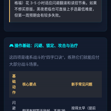
格福）花 3-5 小时适应闪避翻滚和读招节奏。如果
不想买原版，黑夜君临也可直接上手选最低难度，
但第一周预期会有较多失败。
🎮 操作基础：闪避、锁定、攻击与治疗
这四项是魂系战斗的"四字口诀"，练熟它们就能应付
大部分战斗场景。
基
础
核心要点
新手常见问题
动
作
闪
避
按得太早（提前
翻滚有短暂无敌帧，不是"躲