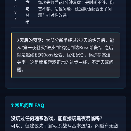
盘
每次失败后花1分钟复盘：是时间不够、伤
a
与
害不够、站位问题、还是队伍配合出了问
y
总
题？针对性改进。
7
结
7天后的预期：
大部分新手经过这7天的练习后，能
从"第一夜就灭"进步到"稳定到达Boss阶段"。之后
就是继续积累Boss经验、优化配合，逐步提高通
关率。这是魂系游戏正常的进步曲线，不是天赋问
题。
❓ 常见问题 FAQ
没玩过任何魂系游戏，能直接玩黑夜君临吗？
可以，但建议先了解魂系战斗基本逻辑。闪避有无敌