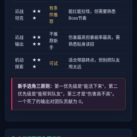
有条
近战
★★
能扛能拉怪，但需要熟悉
件推
坦克
★
Boss节奏
荐
不推
近战
★★
伤害最高但暴毙率最高，需
荐新
输出
★★
熟悉贴身读招
手
机动
★★
适合带路转点，但别把队友
可试
探索
★
甩太远
新手选角三原则：
第一优先级是"能活下来"，第二
优先级是"能帮到队友"，第三才是"伤害高不高"。
一个死了的输出对团队贡献为 0。