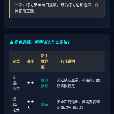
一次，练习安全窗口抓取；最后练习边锁边滚，保
持视角正确。
👤 角色选择：新手该选什么定位？
新手
定位
难度
推荐
一句话说明
度
支
强烈
关注队友血量、补控制，团
援/
★★
推荐
队贡献稳定
治疗
远
★★
安全距离输出，但需要管理
程/
推荐
★
蓝量/弹药和仇恨
法术