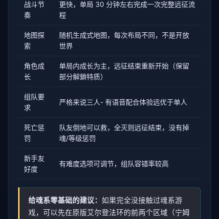
战斗节
更快，单局 30 分钟左右完成一次完整远征流
奏
程
地图探
随机生成式地图，每次布局不同，不是开放
索
世界
角色成
单局内成长为主，远征结束重新开始（保留
长
部分解鎖特质）
组队要
严格来说三人- 有语音配合体验远优于单人
求
死亡惩
队友倒地可以救，全灭则远征结束，没有掉
罚
魂/等级惩罚
新手友
有难度选项可调节，组队容错率较高
好度
给魂系零基础的建议：
如果完全没接触过魂系游
戏，可以先在原版艾尔登法环的前两个区域（宁姆