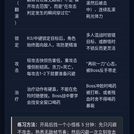
（
滚然后被击
开攻击范围"，而是"在攻击
翻
中）、连续乱滚
判定发生的瞬间穿过它"
滚
耗光体力
）
多人混战时锁错
锁
R3/中键锁定目标后，角色
目标、或群怪时
定
始终面向敌人，攻防更精准
不锁反而更灵活
轻攻击快但伤害低，重攻击
攻
"再砍一刀"心态，
慢但削韧高。贪刀=死亡，
击
被Boss反手带走
每攻击1-2下就要准备闪避
Boss冲脸时喝药
治疗动作有硬直，不能在危
治
被打断、或者残
险时随便按。Boss战中要学
疗
血时舍不得喝药
会找安全窗口喝药
暴毙
练习方法：
开局后找一个小怪练 5 分钟：先只闪避
不攻击，熟悉无敌帧节奏；然后闪避一次立刻攻击