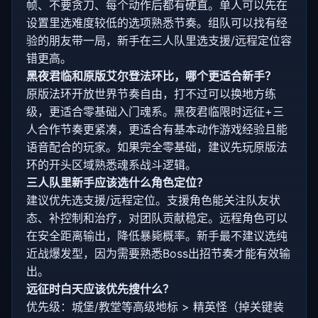
帧、不要贪刀、每个动作后都有硬直。单人可以先在
设置里选难度较低的选项熟悉节奏。组队可以找有经
验的朋友带一局，新手在三人队里选支援/远程定位容
错更高。
黑夜君临和原版艾尔登法环比，哪个更适合新手？
原版法环开放世界节奏自由，打不过可以换地方练
级，更适合零基础入门魂系。黑夜君临限时远征+三
人合作节奏更紧凑，更适合有基本动作游戏经验且能
语音配合的玩家。如果完全零基础，建议先玩原版法
环的开头区域熟悉魂系战斗逻辑。
三人队里新手应该选什么角色定位？
建议优先选支援/远程定位。支援角色能关注队友状
态、补控制和治疗，对团队贡献稳定。远程角色可以
在安全距离输出，降低暴毙概率。新手最不建议选纯
近战爆发型，因为需要熟悉Boss出招节奏才能有效输
出。
远征时白天应该优先搜什么？
优先级：城堡/教堂等高级地标 > 精英怪（掉关键装