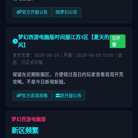
官方开服公告
梦幻公告
梦幻西游电脑版时间服江苏1区【夏天的
已开
服
风】
官方文章：2026-06-05｜开服：2026-06-05 12:00｜状
态：已正式开服
保留在近期新服区，方便错过首日的玩家查看首周开荒
攻略。不是今日新增新服。
官方首周攻略
原开服公告
梦幻西游电脑版
新区频繁