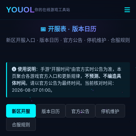
YOUOL
你的在线游戏工具站
📅 开服表 · 版本日历
新区开服入口 · 版本日历 · 官方公告 · 停机维护 · 合服规则
使用说明
：手游"开服时间"由官方实时公告为准，本
页聚合各游戏官方入口和更新规律，
不预测、不编造具
体时间
。请以官方公告为最终时间。当前核对时间：
2026-08-07 01:00
。
新区开服
版本日历
官方公告
停机维护
合服规则