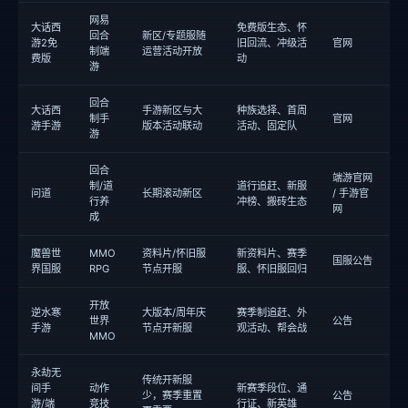
网易
大话西
免费版生态、怀
回合
新区/专题服随
游2免
旧回流、冲级活
官网
制端
运营活动开放
费版
动
游
回合
大话西
手游新区与大
种族选择、首周
制手
官网
游手游
版本活动联动
活动、固定队
游
回合
端游官网
制/道
道行追赶、新服
问道
长期滚动新区
/
手游官
行养
冲榜、搬砖生态
网
成
魔兽世
MMO
资料片/怀旧服
新资料片、赛季
国服公告
界国服
RPG
节点开服
服、怀旧服回归
开放
逆水寒
大版本/周年庆
赛季制追赶、外
世界
公告
手游
节点开新服
观活动、帮会战
MMO
永劫无
传统开新服
间手
动作
新赛季段位、通
少，赛季重置
公告
游/端
竞技
行证、新英雄