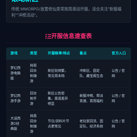
传统 MMORPG/放置修仙类常按周滚动开服，适合关注"新服福
利""冲榜活动"。
开服信息速查表
游戏
类型
开服频率/特点
看点
官方入口
网易
梦幻西
回合
新区较频繁，
冲新区、固定
公告
/
官
游电脑
制端
常见周末档
队、藏宝阁生态
网
版
游
回合
新区公告密
梦幻西
新服冲榜、帮派
公告
/
官
制手
集，渠道差异
游手游
竞速、首周福利
网
游
明显
网易
大话西
回合
节日/资料片节
老玩家回流、固
公告
/
官
游2经
制端
点更常见
定队、经济系统
网
典版
游