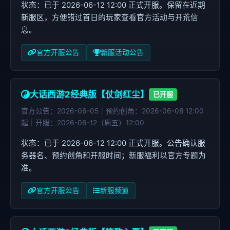
状态：已于 2026-06-12 12:00 正式开服。保留在近期
新服区，方便错过首日的玩家查看官方活动与开荒信
息。
官方开服公告
新服活动公告
大话西游2经典版【仗剑红尘】
已开服
官方公告：2026-06-05｜预约创角：2026-06-08 12:00
起｜开服：2026-06-12（周五）12:00
状态：已于 2026-06-12 12:00 正式开服。公告确认服
务器名、预约创角和开服时间；新服福利以官方专题为
准。
官方开服公告
新服频道