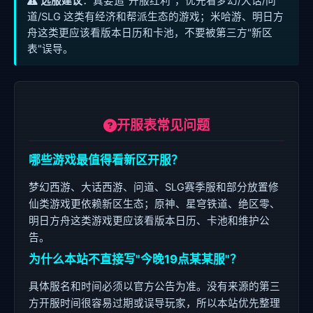
选服建议
：真要追"开服红利"，优先看梦幻/大话/问
道/SLG 这类有经济和帮派生态的游戏；米哈游、明日方
舟这类更应该看版本日历和卡池，不要被第三方"新区
表"误导。
开服表常见问题
哪些游戏最值得看新区开服？
梦幻西游、大话西游、问道、SLG赛季服和部分放置修
仙类游戏更依赖新区生态；原神、星穹铁道、绝区零、
明日方舟这类游戏更应该看版本日历、卡池和维护公
告。
为什么本站不直接写"今晚19点某某服"？
具体服名和时间必须以官方公告为准。没有来源的第三
方开服时间很容易过期或误导玩家，所以本站优先整理