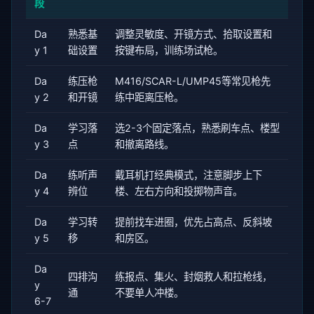
段
Da
熟悉基
调整灵敏度、开镜方式、拾取设置和
y 1
础设置
按键布局，训练场试枪。
Da
练压枪
M416/SCAR-L/UMP45等常见枪先
y 2
和开镜
练中距离压枪。
Da
学习落
选2-3个固定落点，熟悉刷车点、楼型
y 3
点
和撤离路线。
Da
练听声
戴耳机打经典模式，注意脚步上下
y 4
辨位
楼、左右方向和投掷物声音。
Da
学习转
提前找车进圈，优先占高点、反斜坡
y 5
移
和房区。
Da
四排沟
练报点、集火、封烟救人和拉枪线，
y
通
不要单人冲楼。
6-7