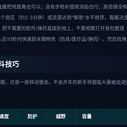
直握把用直角也可以；没有步枪补偿用消焰也行；高倍镜没
5个房区（约2-3分钟）或资源达到"够用"水平就停，看圈决
，把不需要的配件/弹药直接扔地上，不要频繁打开背包整理
人后10秒内快速舔关键物资（防具/医疗品/弹药），然后找
斗技巧
跑圈，还是一座移动堡垒。不会开车的新手将面临大量被迫进
速度
防护
越野
容量