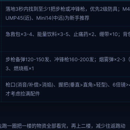
落地3秒内找到至少1把步枪或冲锋枪，优先2级防具；M416/
UMP45(近)、Mini14(中远)为新手推荐
急救包×3-4、能量饮料×3-5、止痛药×2、绷带×10；
步枪备弹120-150发、冲锋枪160-200发；烟雾弹×2-
3、燃烧瓶×1
枪口(消音/补偿>消焰)、握把(垂直>直角>轻型)、6倍镜
才考虑捡满配件
先跑一圈把一楼的物资全部看完，再上二楼，减少往返跑动