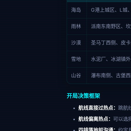
海岛
G港上城区、L城
雨林
派南东南野区、坎
沙漠
圣马丁西侧、皮卡
雪地
水泥厂、冰湖镇外
山谷
瀑布南侧、古堡西
开局决策框架
航线直接过热点：
跳航
航线偏离热点：
可以选
四排落地前沟通：
约定