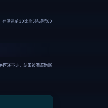
存活进前30比拿5杀却第80
房区还不走，结果被圈逼跑断