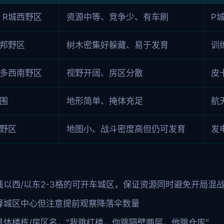
、R城西野区
资源中等、竞争少、有车刷
P
邦野区
树木密集好躲藏、易于发育
训
多西南野区
视野开阔、房区分散
皮
围
地形简单、掩体充足
航
野区
地图小、战斗密度高但仍可发育
发
线以西/以东2-3格的可开车城区，保证资源同时避免开局混
择城区中心但注意提前观察降落伞数量
具体楼栋/房区名，"我跳红楼，你跳隔壁两层，他跳仓库"