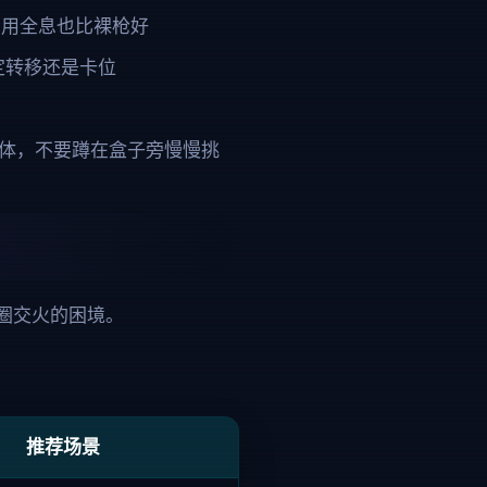
有用全息也比裸枪好
定转移还是卡位
掩体，不要蹲在盒子旁慢慢挑
圈交火的困境。
推荐场景