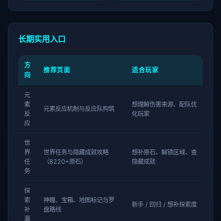
长期实用入口
方
推荐页面
适合玩家
向
元
素
想理解伤害来源、配队优
元素反应机制与反应队构筑
反
化玩家
应
世
界
世界任务与隐藏成就攻略
想补原石、解锁区域、查
任
（8220+原石）
隐藏成就
务
探
索
神瞳、宝箱、地图标记与罗
新手 / 回归 / 想补探索度
补
盘路线
漏