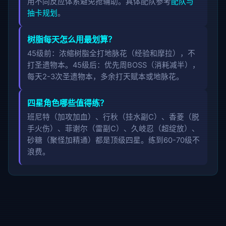
用不同反应体系避免抢辅助。具体配队参考
配队与
抽卡规划
。
树脂每天怎么用最划算？
45级前：浓缩树脂全打地脉花（经验和摩拉），不
打圣遗物本。45级后：优先周BOSS（消耗减半），
每天2-3次圣遗物本，多余打天赋本或地脉花。
四星角色哪些值得练？
班尼特（加攻加血）、行秋（挂水副C）、香菱（脱
手火伤）、菲谢尔（雷副C）、久岐忍（超绽放）、
砂糖（聚怪加精通）都是顶级四星。练到60-70级不
浪费。