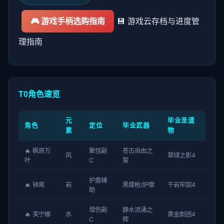
🎮 游戏手柄选购指南
💾 游戏云存档与进度管
理指南
T0角色速览
元
毕业圣遗
角色
定位
毕业武器
素
物
🔥 枫原万
聚怪副
苍古自由之
风
翠绿之影4
叶
C
誓
护盾辅
🔥 钟离
岩
黑缨枪/护摩
千岩牢固4
助
增伤副
静水流涌之
🔥 芙宁娜
水
黄金剧团4
C
辉