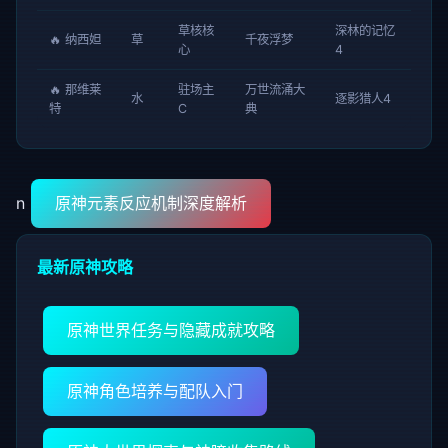
草核核
深林的记忆
🔥 纳西妲
草
千夜浮梦
心
4
🔥 那维莱
驻场主
万世流涌大
水
逐影猎人4
特
C
典
n
原神元素反应机制深度解析
最新原神攻略
原神世界任务与隐藏成就攻略
原神角色培养与配队入门