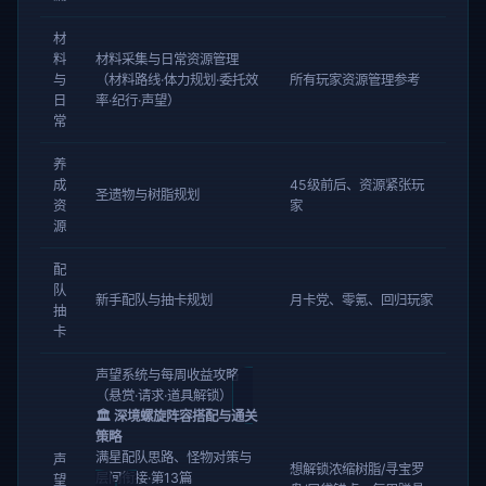
材
料
材料采集与日常资源管理
与
（材料路线·体力规划·委托效
所有玩家资源管理参考
日
率·纪行·声望）
常
养
成
45级前后、资源紧张玩
圣遗物与树脂规划
资
家
源
配
队
新手配队与抽卡规划
月卡党、零氪、回归玩家
抽
卡
声望系统与每周收益攻略
（悬赏·请求·道具解锁）
🏛️ 深境螺旋阵容搭配与通关
策略
满星配队思路、怪物对策与
声
想解锁浓缩树脂/寻宝罗
层间衔接·第13篇
望