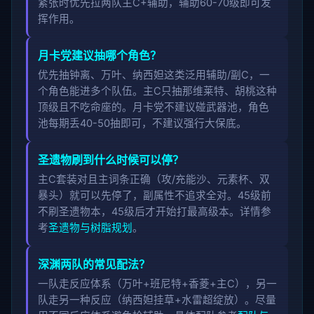
紧张时优先拉两队主C+辅助，辅助60-70级即可发
挥作用。
月卡党建议抽哪个角色？
优先抽钟离、万叶、纳西妲这类泛用辅助/副C，一
个角色能进多个队伍。主C只抽那维莱特、胡桃这种
顶级且不吃命座的。月卡党不建议碰武器池，角色
池每期丢40-50抽即可，不建议强行大保底。
圣遗物刷到什么时候可以停？
主C套装对且主词条正确（攻/充能沙、元素杯、双
暴头）就可以先停了，副属性不追求全对。45级前
不刷圣遗物本，45级后才开始打最高级本。详情参
考
圣遗物与树脂规划
。
深渊两队的常见配法？
一队走反应体系（万叶+班尼特+香菱+主C），另一
队走另一种反应（纳西妲挂草+水雷超绽放）。尽量