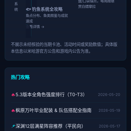
盘/口袋锚点，每周蹭悬
系
赏白嫖摩拉
🐟 钓鱼系统全攻略
统
鱼点分布、鱼类图鉴与成就
速成
查看详情 →
不展示未经核验的当期卡池、活动时间或奖励数值；具体版
本信息以米哈游官方公告和游戏内公告为准。
热门攻略
🔥
5.3版本全角色强度排行（T0-T3）
2026-05-20
🔥
枫原万叶毕业配装 & 队伍搭配全指南
2026-05-19
📌
深渊12层满星阵容推荐（平民向）
2026-05-17