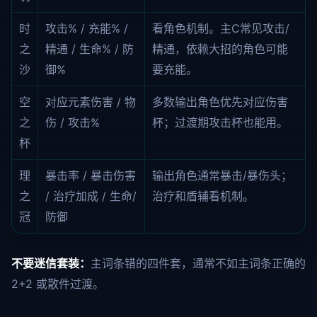
时
攻击% / 充能% /
看角色机制。主C常见攻击/
之
精通 / 生命% / 防
精通，依赖大招的角色可能
沙
御%
要充能。
空
对应元素伤害 / 物
多数输出角色优先对应伤害
之
伤 / 攻击%
杯；过渡期攻击杯也能用。
杯
理
暴击率 / 暴击伤害
输出角色通常暴击/暴伤头；
之
/ 治疗加成 / 生命/
治疗和盾辅看机制。
冠
防御
不要迷信套装：
主词条错的四件套，通常不如主词条正确的
2+2 或散件过渡。