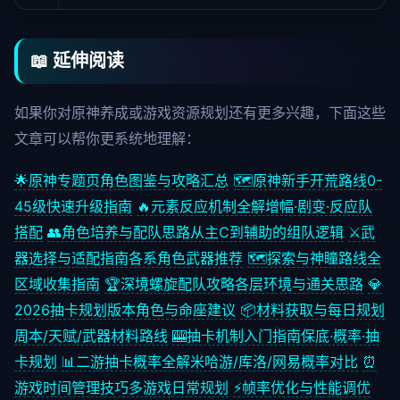
📖 延伸阅读
如果你对原神养成或游戏资源规划还有更多兴趣，下面这些
文章可以帮你更系统地理解：
🌟
原神专题页
角色图鉴与攻略汇总
🗺️
原神新手开荒路线
0-
45级快速升级指南
🔥
元素反应机制全解
增幅·剧变·反应队
搭配
👥
角色培养与配队思路
从主C到辅助的组队逻辑
⚔️
武
器选择与适配指南
各系角色武器推荐
🗺️
探索与神瞳路线
全
区域收集指南
🏆
深境螺旋配队攻略
各层环境与通关思路
💎
2026抽卡规划
版本角色与命座建议
📦
材料获取与每日规划
周本/天赋/武器材料路线
🎰
抽卡机制入门指南
保底·概率·抽
卡规划
📊
二游抽卡概率全解
米哈游/库洛/网易概率对比
⏰
游戏时间管理技巧
多游戏日常规划
⚡
帧率优化与性能调优