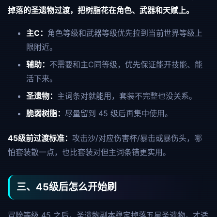
掉落的圣遗物过渡，把树脂花在角色、武器和天赋上。
主C：
角色等级和武器等级优先拉到当前世界等级上
限附近。
辅助：
不需要和主C同等级，优先保证能开技能、能
活下来。
圣遗物：
主词条对就能用，套装不完整也没关系。
脆弱树脂：
尽量留到 45 级后再集中使用。
45级前过渡标准：
攻击沙/对应伤害杯/暴击或暴伤头，哪
怕套装散一点，也比套装对但主词条错更实用。
三、45级后怎么开始刷
冒险等级 45 之后，圣遗物副本稳定掉落五星圣遗物，才适