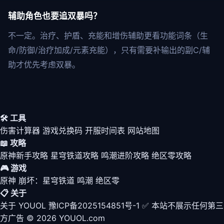
辅助角色也要追双暴吗？
不一定。治疗、护盾、充能和增伤辅助更看功能词条（生
命/防御/治疗加成/元素充能），只有需要补输出的副C/辅
助才优先考虑双暴。
🛠️ 工具
伤害计算器
游戏兑换码
开服时间表
网站地图
📖 攻略
原神新手攻略
星穹铁道攻略
鸣潮进阶攻略
绝区零攻略
🎮 游戏
原神
崩坏：星穹铁道
鸣潮
绝区零
📋 关于
关于 YOUOL
豫ICP备2025154851号-1
✅ 本站不展示任何第三
方广告
© 2026 YOUOL.com