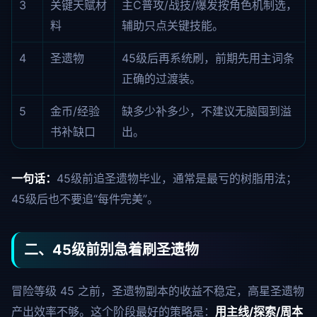
3
关键天赋材
主C普攻/战技/爆发按角色机制选，
料
辅助只点关键技能。
4
圣遗物
45级后再系统刷，前期先用主词条
正确的过渡装。
5
金币/经验
缺多少补多少，不建议无脑囤到溢
书补缺口
出。
一句话：
45级前追圣遗物毕业，通常是最亏的树脂用法；
45级后也不要追“每件完美”。
二、45级前别急着刷圣遗物
冒险等级 45 之前，圣遗物副本的收益不稳定，高星圣遗物
产出效率不够。这个阶段最好的策略是：
用主线/探索/周本