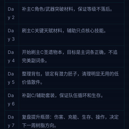
Da
补主C角色/武器突破材料，保证等级不落后。
y 2
Da
刷主C关键天赋材料，辅助只点核心技能。
y 3
Da
开始刷主C圣遗物本，目标是主词条正确，不追
y 4
完美副词条。
Da
整理背包，锁定有潜力胚子，清理明显无用的低
y 5
价值散件。
Da
补副C/辅助套装，保证队伍循环和生存。
y 6
Da
复盘提升瓶颈：伤害、充能、生存、操作，决定
y 7
下一周树脂方向。