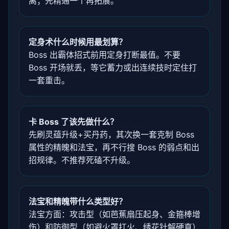
离；先精通一个再拓展。
定身术什么时候用最划算？
Boss 出霸体招式前用定身打断最值。不要
Boss 开场就丢，等它蓄力或出连续技时定住打
一套重击。
卡 Boss 了该先做什么？
先刷灵蕴升级+买丹药，其次换一套克制 Boss
属性的精魄和法宝，再不行搜 Boss 的弱点和出
招规律。不推荐死磕不升级。
法宝和精魄带什么类型好？
法宝方面：攻击型（如芭蕉扇压起身、金箍棒增
伤）和防御型（如避火罩扛火、绣花针解硬直）