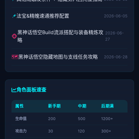
📌
法宝&精魄速通推荐配置
2026-06-05
黑神话悟空Build流派搭配与装备精炼攻
2026-06-
🐵
略
27
🗺️
黑神话悟空隐藏地图与支线任务攻略
2026-06-28
角色面板速查
属性
新手期
中期
后期满
生命值
200
500
1200+
攻击力
30
120
300+