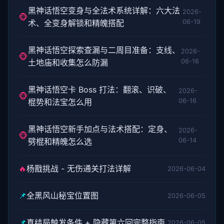
黑神话悟空变身与全法术系统详解：六大法
2026-
🐵
术、全变身解锁和精魄搭配
06-19
黑神话悟空探索查漏与二周目准备：支线、
2026-
🐵
土地庙和收集怎么防漏
06-16
黑神话悟空卡 Boss 打法：翻滚、识破、
2026-
🐵
棍势和法宝怎么用
06-16
黑神话悟空新手加点与法术搭配：定身、
2026-
🐵
劈棍和精魄怎么选
06-14
🔥
杨戬挑战 - 无伤通关打法详解
2026-06-04
📌
全黑风山秘宝位置图
2026-06-05
📌
真结局触发条件 + 隐藏第六回完整指南
2026-06-05