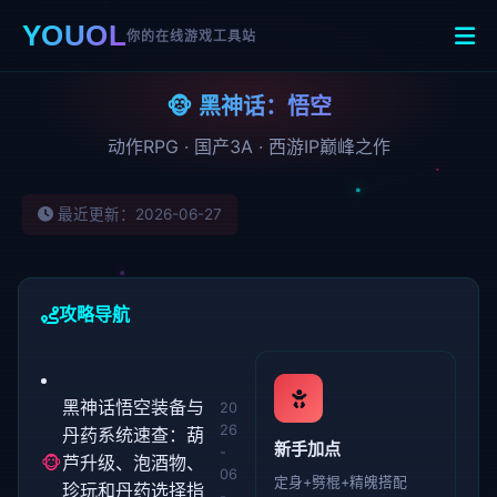
YOUOL
你的在线游戏工具站
🐵 黑神话：悟空
动作RPG · 国产3A · 西游IP巅峰之作
最近更新：2026-06-27
攻略导航
黑神话悟空装备与
20
26
丹药系统速查：葫
新手加点
-
🐵
芦升级、泡酒物、
06
定身+劈棍+精魄搭配
珍玩和丹药选择指
-