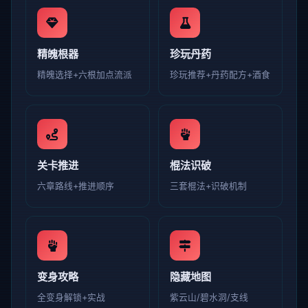
精魄根器
珍玩丹药
精魄选择+六根加点流派
珍玩推荐+丹药配方+酒食
关卡推进
棍法识破
六章路线+推进顺序
三套棍法+识破机制
变身攻略
隐藏地图
全变身解锁+实战
紫云山/碧水洞/支线