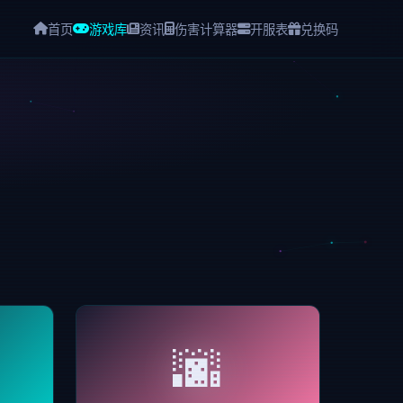
首页
游戏库
资讯
伤害计算器
开服表
兑换码
🌆