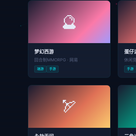
🔮
梦幻西游
蛋仔
回合制MMORPG · 网易
休闲竞
端游
手游
手游
🏹