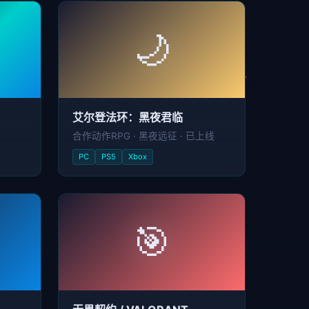
🌙
艾尔登法环：黑夜君临
合作动作RPG · 黑夜远征 · 已上线
PC
PS5
Xbox
🎯