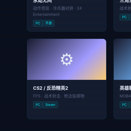
永劫无间
三角
动作竞技 · 冷兵器对拼 · 24
战术射击
Entertainment
PC
PC
手游
⚙️
CS2 / 反恐精英2
英雄
FPS · 战术射击 · 枪法投掷物
MOB
PC
Steam
PC