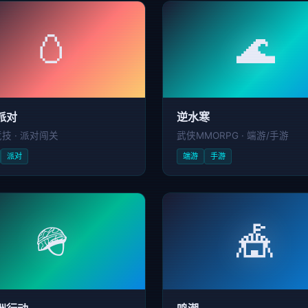
🥚
🌊
派对
逆水寒
技 · 派对闯关
武侠MMORPG · 端游/手游
派对
端游
手游
🪖
🎪