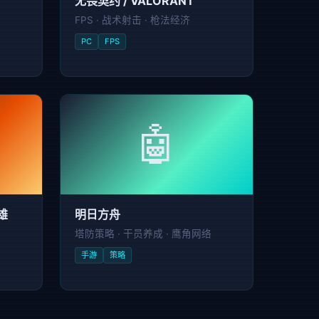
无畏契约 / VALORANT
FPS · 战术射击 · 枪法经济
PC
FPS
🤖
英雄
明日方舟
塔防策略 · 干员养成 · 鹰角网络
手游
策略