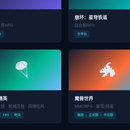
崩坏：星穹铁道
界RPG
回合制RPG
台
全平台
🪂
🐲
精英
魔兽世界
技 · 枪械压枪 · 四排吃鸡
MMORPG · 暴雪/网易
FPS
吃鸡
端游
正式服
怀旧服