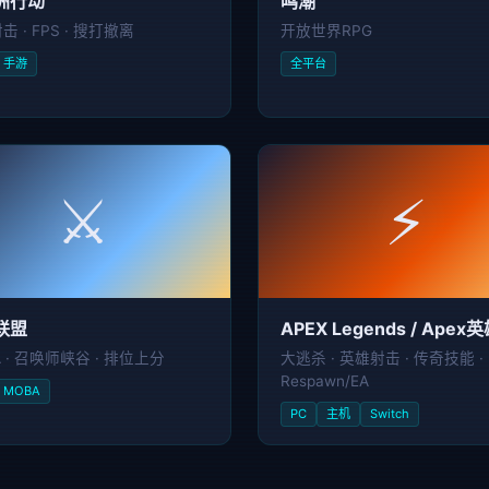
洲行动
鸣潮
 · FPS · 搜打撤离
开放世界RPG
手游
全平台
⚔️
⚡
联盟
APEX Legends / Apex
A · 召唤师峡谷 · 排位上分
大逃杀 · 英雄射击 · 传奇技能 ·
Respawn/EA
MOBA
PC
主机
Switch