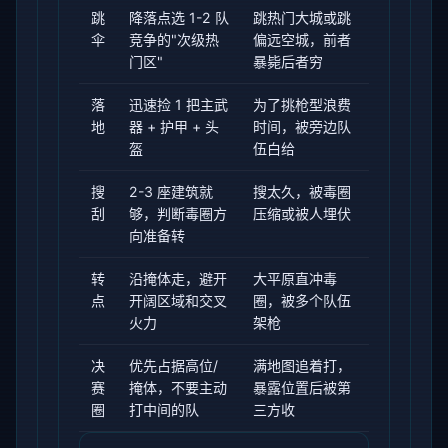
跳
降落点选 1-2 队
跳热门大城或跳
伞
竞争的"次级热
偏远空城，前者
门区"
暴毙后者穷
落
迅速捡 1 把主武
为了挑枪型浪费
地
器 + 护甲 + 头
时间，被旁边队
盔
伍白给
搜
2-3 座建筑就
搜太久，被毒圈
刮
够，判断毒圈方
压缩或被人埋伏
向准备转
转
沿掩体走，避开
大平原直冲毒
点
开阔区域和交叉
圈，被多个队伍
火力
架枪
决
优先占据高位/
满地图追着打，
赛
掩体，不要主动
暴露位置后被第
圈
打中间的队
三方收