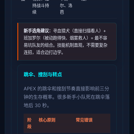
持战斗持
尔、洛
续
芭
新手选角建议：
寻血猎犬（直接扫描看人）+
班加罗尔（被动跑得快、烟雾救人）= 最不容
易坑队友的组合。技能机制直观，不需要复杂
连招，适合边打边学。
跳伞、搜刮与转点
APEX 的跳伞和搜刮节奏直接影响前三分
钟的生存概率。很多新手小队死在跳伞落
地后 30 秒。
阶
核心原则
常见错误
段