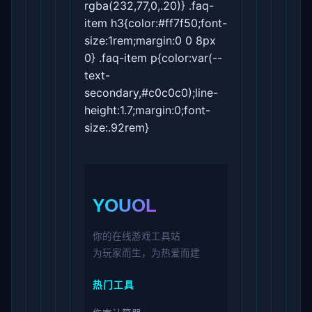
rgba(232,77,0,.20)} .faq-
item h3{color:#ff7f50;font-
size:1rem;margin:0 0 8px
0} .faq-item p{color:var(--
text-
secondary,#c0c0c0);line-
height:1.7;margin:0;font-
size:.92rem}
YOUOL
你的在线游戏工具站
为玩家而生，为热爱而建
热门工具