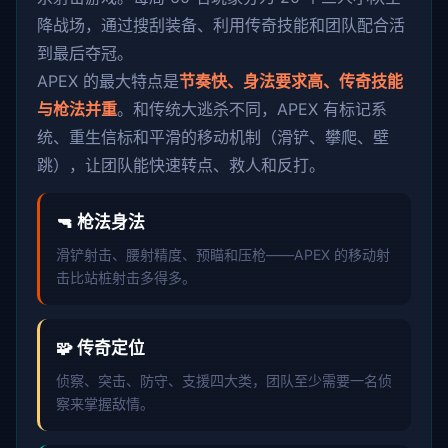
降战场，通过搜刮装备、利用传奇技能和团队配合活
到最后夺冠。
APEX 的最大特点是
节奏快、身法要求高、传奇技能
与枪法并重
。和传统大逃杀不同，APEX 有标记系
统、重生信标和平滑的移动机制（滑铲、攀爬、壁
跳），让团队能快速转点、救人和反打。
🔫 枪法身法
滑铲射击、腰射精度、预瞄和压枪——APEX 的移动射
击比站桩射击多得多。
🧩 传奇定位
侦察、突击、防守、支援四大类，团队至少需要一名侦
察来掌握敌情。