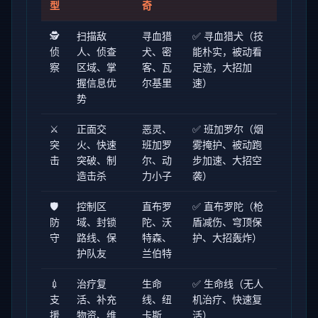
型
奇
🕵️
扫描敌
寻血猎
✅ 寻血猎犬（技
侦
人、侦查
犬、密
能朴实，被动看
察
区域、掌
客、瓦
足迹，大招加
握信息优
尔基里
速）
势
⚔️
正面交
恶灵、
✅ 班加罗尔（烟
突
火、快速
班加罗
雾掩护、被动跑
击
突破、制
尔、动
步加速、大招空
造击杀
力小子
袭）
🛡️
控制区
直布罗
✅ 直布罗陀（枪
防
域、封锁
陀、沃
盾减伤、穹顶保
守
路线、保
特森、
护、大招轰炸）
护队友
兰伯特
💉
治疗复
生命
✅ 生命线（无人
支
活、补充
线、纽
机治疗、快速复
援
物资、维
卡斯
活）