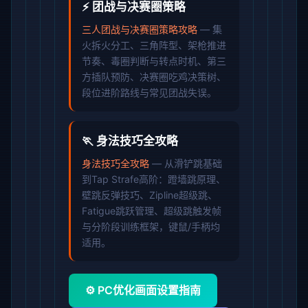
⚡ 团战与决赛圈策略
三人团战与决赛圈策略攻略
— 集
火拆火分工、三角阵型、架枪推进
节奏、毒圈判断与转点时机、第三
方插队预防、决赛圈吃鸡决策树、
段位进阶路线与常见团战失误。
🏃 身法技巧全攻略
身法技巧全攻略
— 从滑铲跳基础
到Tap Strafe高阶：蹬墙跳原理、
壁跳反弹技巧、Zipline超级跳、
Fatigue跳跃管理、超级跳触发帧
与分阶段训练框架，键鼠/手柄均
适用。
⚙️ PC优化画面设置指南