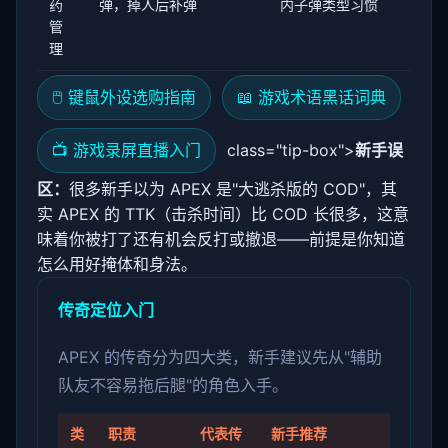
药
弹，掉人后补弹
内子弹类型习惯
管
理
🖱️ 键鼠外设选购指南
📖 游戏术语黑话词典
📺 游戏录屏直播入门
class="tip-box">
新手误
区：
很多新手以为 APEX 是"大逃杀版的 COD"，其
实 APEX 的 TTK（击杀时间）比 COD 长很多，这意
味着你被打了还有机会反打或撤退——前提是你知道
怎么用好掩体和身法。
传奇定位入门
APEX 的传奇分为四大类，新手建议先从"辅助
队友不容易拖后腿"的角色入手。
类
职责
代表传
新手推荐