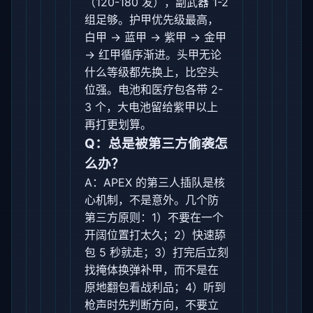
（120-180 发），副武器 1-2
组足够。护甲优先级最高，
白甲 -> 蓝甲 -> 紫甲 -> 金甲
-> 红甲循序渐进。头甲无论
什么等级都先换上，比空头
位强。电池和医疗包各带 2-
3 个，大电池留给紫甲以上
再打更划算。
Q：总是被第三方偷袭怎
么办？
A：APEX 的第三人插队是核
心机制，不是意外。几个防
第三方原则：1）不要在一个
开阔位置打太久；2）快速舔
包 5 秒就走；3）打完后立刻
找掩体换弹补甲，而不是在
原地翻包看战利品；4）听到
枪声时先判断方向，不要立