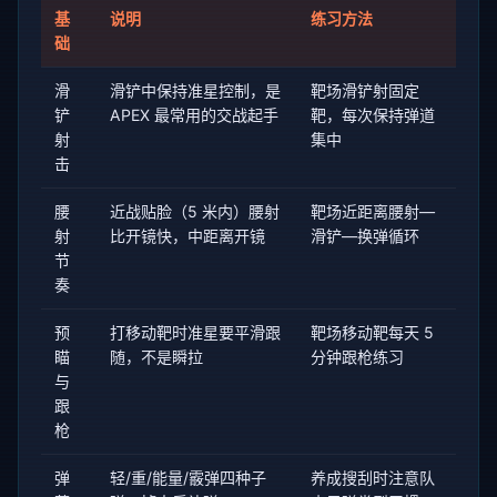
基
说明
练习方法
础
滑
滑铲中保持准星控制，是
靶场滑铲射固定
铲
APEX 最常用的交战起手
靶，每次保持弹道
射
集中
击
腰
近战贴脸（5 米内）腰射
靶场近距离腰射—
射
比开镜快，中距离开镜
滑铲—换弹循环
节
奏
预
打移动靶时准星要平滑跟
靶场移动靶每天 5
瞄
随，不是瞬拉
分钟跟枪练习
与
跟
枪
弹
轻/重/能量/霰弹四种子
养成搜刮时注意队