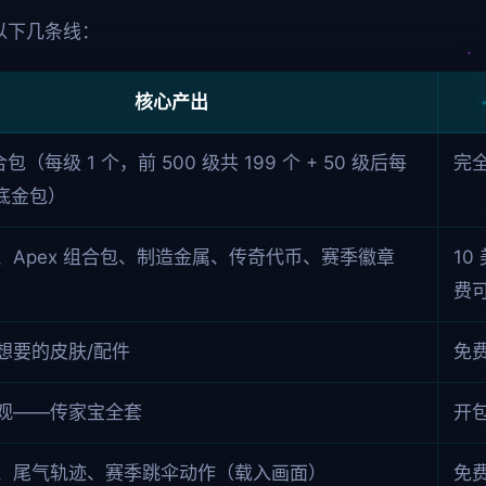
以下几条线：
核心产出
合包（每级 1 个，前 500 级共 199 个 + 50 级后每
完
保底金包）
、Apex 组合包、制造金属、传奇代币、赛季徽章
10
费
想要的皮肤/配件
免
观——传家宝全套
开包
、尾气轨迹、赛季跳伞动作（载入画面）
免