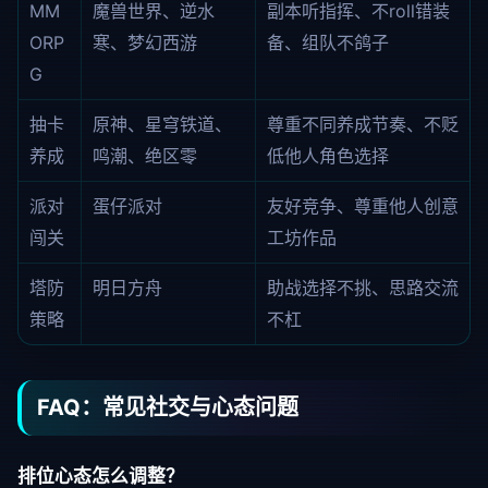
MM
魔兽世界、逆水
副本听指挥、不roll错装
ORP
寒、梦幻西游
备、组队不鸽子
G
抽卡
原神、星穹铁道、
尊重不同养成节奏、不贬
养成
鸣潮、绝区零
低他人角色选择
派对
蛋仔派对
友好竞争、尊重他人创意
闯关
工坊作品
塔防
明日方舟
助战选择不挑、思路交流
策略
不杠
FAQ：常见社交与心态问题
排位心态怎么调整？