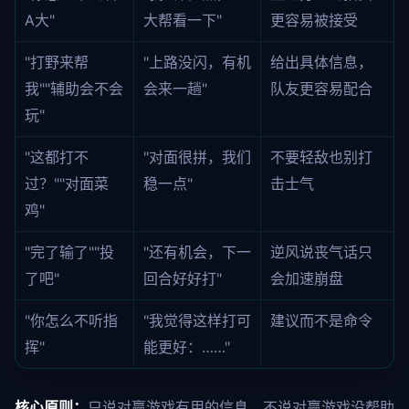
A大"
大帮看一下"
更容易被接受
"打野来帮
"上路没闪，有机
给出具体信息，
我""辅助会不会
会来一趟"
队友更容易配合
玩"
"这都打不
"对面很拼，我们
不要轻敌也别打
过？""对面菜
稳一点"
击士气
鸡"
"完了输了""投
"还有机会，下一
逆风说丧气话只
了吧"
回合好好打"
会加速崩盘
"你怎么不听指
"我觉得这样打可
建议而不是命令
挥"
能更好：……"
核心原则：
只说对赢游戏有用的信息，不说对赢游戏没帮助