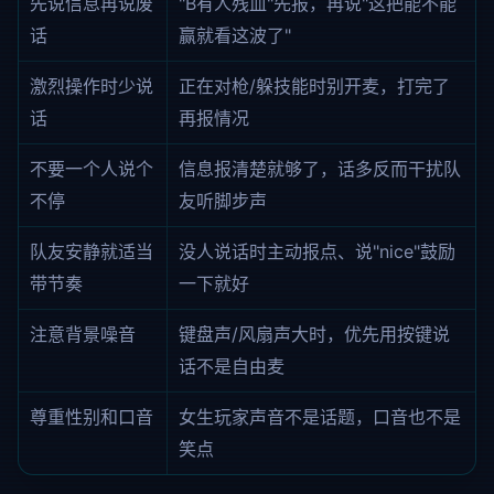
先说信息再说废
"B有人残血"先报，再说"这把能不能
话
赢就看这波了"
激烈操作时少说
正在对枪/躲技能时别开麦，打完了
话
再报情况
不要一个人说个
信息报清楚就够了，话多反而干扰队
不停
友听脚步声
队友安静就适当
没人说话时主动报点、说"nice"鼓励
带节奏
一下就好
注意背景噪音
键盘声/风扇声大时，优先用按键说
话不是自由麦
尊重性别和口音
女生玩家声音不是话题，口音也不是
笑点