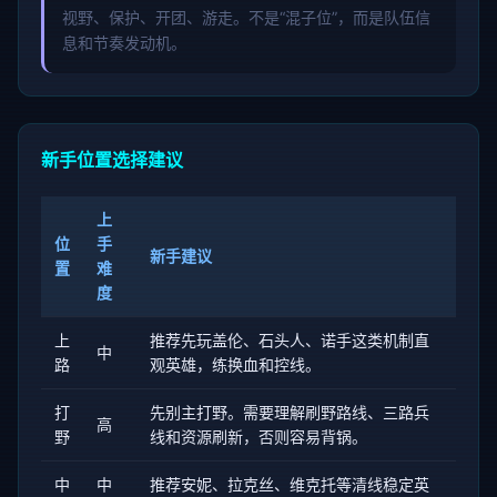
视野、保护、开团、游走。不是“混子位”，而是队伍信
息和节奏发动机。
新手位置选择建议
上
位
手
新手建议
置
难
度
上
推荐先玩盖伦、石头人、诺手这类机制直
中
路
观英雄，练换血和控线。
打
先别主打野。需要理解刷野路线、三路兵
高
野
线和资源刷新，否则容易背锅。
中
中
推荐安妮、拉克丝、维克托等清线稳定英