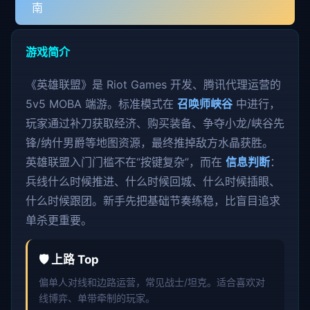
南
游戏简介
《英雄联盟》是 Riot Games 开发、腾讯代理运营的
5v5 MOBA 端游。标准模式在
召唤师峡谷
中进行，
玩家通过补刀获取经济、购买装备、争夺小龙/峡谷先
锋/纳什男爵等地图资源，最终推掉敌方水晶获胜。
英雄联盟入门门槛不在“按键复杂”，而在
信息判断
：
兵线什么时候推进、什么时候回城、什么时候插眼、
什么时候跟团。新手先把基础节奏练稳，比盲目追求
单杀更重要。
🛡️ 上路 Top
偏单人对线和边路运营，常见战士/坦克。适合喜欢对
线博弈、单带牵制的玩家。