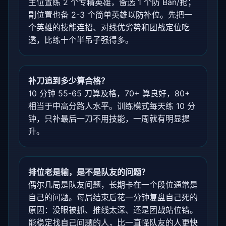
主位置练 2 个专精英雄，备选 1 个防 Ban/抢；
副位置也备 2-3 个简单英雄以防补位。先把一
个英雄的技能连招、对线优劣势和团战定位吃
透，比练十个半吊子强得多。
补刀追到多少算合格？
10 分钟 55-65 刀算及格，70+ 算良好，80+
相当于中高分路人水平。训练模式每天练 10 分
钟，只补最后一刀不用技能，一周就有明显提
升。
排位老是输，是不是队友的问题？
偶尔几局是队友问题，长期卡在一个段位通常是
自己的问题。每局结束后花一分钟复盘自己死的
原因：没眼被抓、推线太深、还是团战站位错。
能稳定找自己问题的人，比一直怪队友的人更快