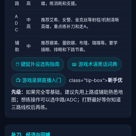
路
高
雄，练消耗和支援。
A
中
推荐艾希、女警、金克丝等射程/机制清晰
D
高
英雄，重点练补刀和走A。
C
辅
推荐娜美、蕾欧娜、布隆、璐璐等。要学
中
助
插眼、排眼和下路节奏。
🖱️ 键鼠外设选购指南
📖 游戏术语黑话词典
📺 游戏录屏直播入门
class="tip-box">
新手优
先级：
如果完全零基础，建议先用上路或辅助熟悉地
图；想练操作可以选中路/ADC；打野最好等你知道
三路线权后再练。
补刀、经济与回城