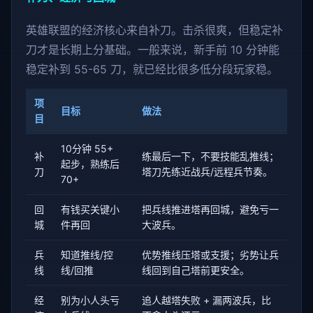
英雄联盟的经济核心来自补刀。击杀很爽，但稳定补
刀才是长期上分基础。一般来说，新手前 10 分钟能
稳定补到 55-65 刀，就已经比很多低分段玩家稳。
项
目标
做法
目
10分钟 55+
补
练最后一下，不要技能乱推线；
起步，熟练后
刀
塔刀先练近战兵/远程兵节奏。
70+
回
有钱买关键小
把兵线推进塔再回城，避免亏一
城
件再回
大波兵。
兵
知道推线/控
优势推线压塔或支援；劣势让兵
线
线/回推
线回到自己塔前更安全。
经
别为小人头亏
追人越塔失败 + 漏两波兵，比