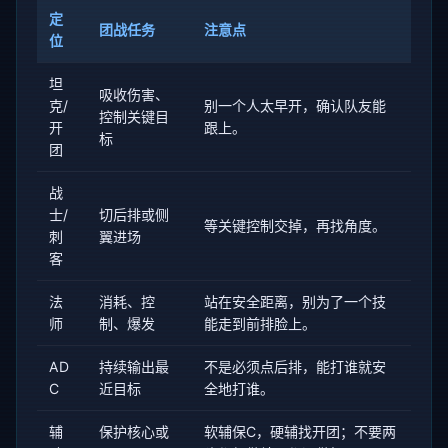
定
团战任务
注意点
位
坦
吸收伤害、
克/
别一个人太早开，确认队友能
控制关键目
开
跟上。
标
团
战
士/
切后排或侧
等关键控制交掉，再找角度。
刺
翼进场
客
法
消耗、控
站在安全距离，别为了一个技
师
制、爆发
能走到前排脸上。
AD
持续输出最
不是必须点后排，能打谁就安
C
近目标
全地打谁。
辅
保护核心或
软辅保C，硬辅找开团；不要两