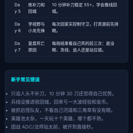
Da
练补刀和
10 分钟补刀稳定 55+，学会推线回
y 5
回城
城。
Da
学视野与
每次回家买控制守卫，打资源前先排
y 6
小龙先锋
眼。
Da
复盘死亡
每局结束看自己死的前三次：是没
y 7
原因
眼、贪线、追人还是站位错。
新手常见错误
只追人头不补刀，10 分钟 30 刀还觉得自己优势。
兵线没推进就回城，回来亏一大波经验和金币。
被抓后怪队友，不看自己河道和三角草有没有眼。
英雄池太杂，一天玩十个英雄，哪个都不熟。
团战 ADC/法师站太前，被开到直接秒。