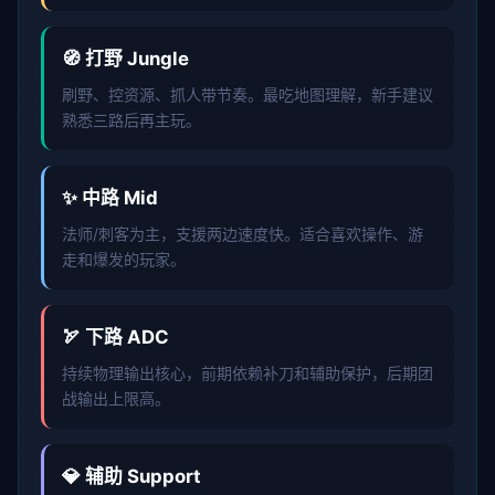
🧭 打野 Jungle
刷野、控资源、抓人带节奏。最吃地图理解，新手建议
熟悉三路后再主玩。
✨ 中路 Mid
法师/刺客为主，支援两边速度快。适合喜欢操作、游
走和爆发的玩家。
🏹 下路 ADC
持续物理输出核心，前期依赖补刀和辅助保护，后期团
战输出上限高。
💎 辅助 Support