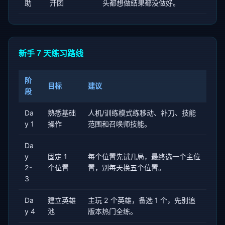
助
开团
头都想做结果都没做好。
新手 7 天练习路线
阶
目标
建议
段
Da
熟悉基础
人机/训练模式练移动、补刀、技能
y 1
操作
范围和召唤师技能。
Da
y
固定 1
每个位置先试几局，最终选一个主位
2-
个位置
置，别每天换五个位置。
3
Da
建立英雄
主玩 2 个英雄，备选 1 个，先别追
y 4
池
版本热门全练。