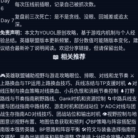
Day
每次压线前插眼，记录自己被抓次数。
6
复盘前三次死亡：是不是贪线、没眼、回城差或追太
Day 7
深。
免责声明：
本文为YOUOL原创攻略，基于游戏内机制与个人经
验总结。英雄联盟版本更新频繁，部分数值可能随版本变化，建
议结合最新补丁说明阅读。欢迎分享链接，但请保留出处。
📖 相关推荐
🎮
英雄联盟辅助视野与游走攻略
眼位、排眼、对线和龙节奏
⚔️
上路换血与TP运用
上路换血技巧、兵线冻结与TP支援时机
🔥
对
线压制与换血策略
对线换血、小兵仇恨和消耗节奏控制
🌲
打野
路线与节奏指南
刷野路线、Gank时机和资源控制
🌀
中路兵线支
援与团战指南
中路线权、游走时机和团战站位
🏹
ADC对线与团
战生存指南
AD对线技巧、团战站位和输出时机
👁️
视野控制与地
图意识
视野布置、地图信息获取和预判
📋
BP策略与阵容搭配指
南
版本强势英雄、BP思路和阵容平衡
🛠️
符文与装备选择指南
符
文搭配、装备出装顺序和局势调整
🏆
单排上分综合攻略
心态管