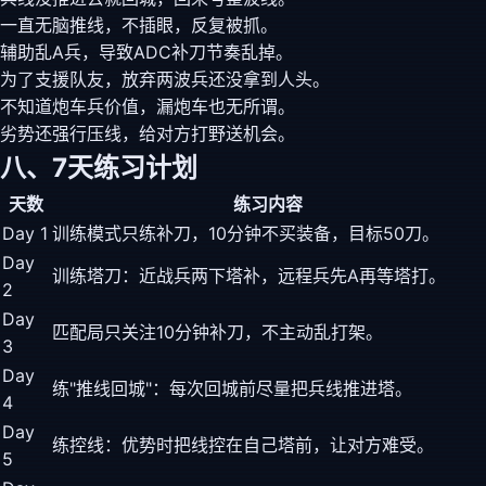
一直无脑推线，不插眼，反复被抓。
辅助乱A兵，导致ADC补刀节奏乱掉。
为了支援队友，放弃两波兵还没拿到人头。
不知道炮车兵价值，漏炮车也无所谓。
劣势还强行压线，给对方打野送机会。
八、7天练习计划
天数
练习内容
Day 1
训练模式只练补刀，10分钟不买装备，目标50刀。
Day
训练塔刀：近战兵两下塔补，远程兵先A再等塔打。
2
Day
匹配局只关注10分钟补刀，不主动乱打架。
3
Day
练"推线回城"：每次回城前尽量把兵线推进塔。
4
Day
练控线：优势时把线控在自己塔前，让对方难受。
5