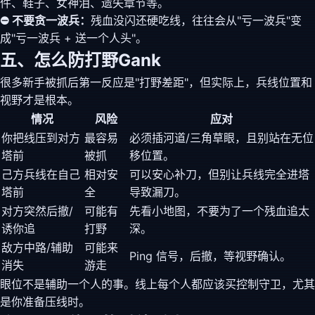
件、鞋子、女神泪、遗失章节等。
⛔ 不要贪一波兵：
残血没闪还硬吃线，往往会从"亏一波兵"变
成"亏一波兵 + 送一个人头"。
五、怎么防打野Gank
很多新手被抓后第一反应是"打野差距"，但实际上，兵线位置和
视野才是根本。
情况
风险
应对
你把线压到对方
最容易
必须插河道/三角草眼，且别站在无位
塔前
被抓
移位置。
己方兵线在自己
相对安
可以安心补刀，但别让兵线完全进塔
塔前
全
导致漏刀。
对方突然后撤/
可能有
先看小地图，不要为了一个残血追太
诱你追
打野
深。
敌方中路/辅助
可能来
Ping 信号，后撤，等视野确认。
消失
游走
眼位不是辅助一个人的事。线上每个人都应该买控制守卫，尤其
是你准备压线时。