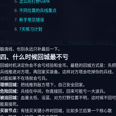
怎么防打野Gank
你怕被抓，或想让对方走
只补最后一下，保持兵线在己
控线
远来补刀
方塔前但不进塔。
不同位置的兵线重点
准备越塔、拿先锋/小龙、
只清远程兵或少量补刀，让己
慢推
新手常见错误
逼对方处理兵线
方小兵越堆越多。
7天练习计划
等对方大波兵进塔，下一波线
回推
敌方兵线即将堆到你塔下
自然会往对面推。
💡 简单口诀：
想走就推，怕抓就控，想逼团就慢推。别永远无
脑清线，也别永远只补最后一下。
四、什么时候回城最不亏
回城时机决定你会不会亏经验和金币。最稳的回城方式是：先把
兵线推进对方塔，再回家买装备。这样对方塔会吃掉你的兵线，
对面如果不在场就会亏兵。
理想回城：
把线推到敌方塔下，自己安全回家。
危险回城：
兵线在中间，你直接回，回来可能亏一大波兵。
被迫回城：
血量太低、没蓝、对方打野位置不明，这时候不回可
能直接死。
买装节点：
有钱买关键小件时回城，比如多兰后第一个核心散