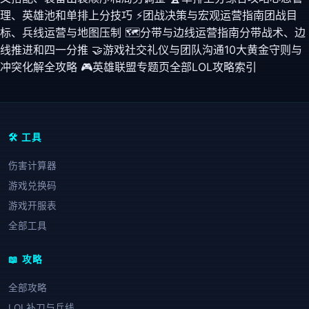
理、英雄池和单排上分技巧
⚡
团战决策与宏观运营指南
团战目
标、兵线运营与地图压制
🗺️
分带与边线运营指南
分带战术、边
线推进和四一分推
🤝
游戏社交礼仪与团队沟通
10大黄金守则与
冲突化解全攻略
🎮
英雄联盟专题页
全部LOL攻略索引
🛠️ 工具
伤害计算器
游戏兑换码
游戏开服表
全部工具
📖 攻略
全部攻略
LOL补刀与兵线