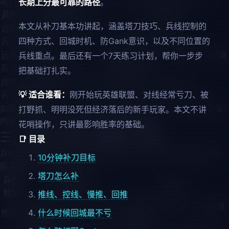
塔刀是新手最容易漏经济的地方。基础规则可以先这样记：
长期上分最可靠的路径
。
兵种
常见补法
说明
本文从补刀基本功讲起，涵盖塔刀技巧、兵线控制的
近战
防御塔打两下，再普攻
大多数英雄都能这样补。
四种方式、回城时机、防Gank意识，以及不同位置的
兵
补最后一下
远程
先普攻一下，塔打一
如果攻击力高，节奏会变化，需要
兵线重点。最后还有一个7天练习计划，帮你一步步
兵
下，再普攻补
训练模式适应。
把基础打扎实。
炮车
优先级最高，必要时用
炮车金币高，漏掉非常亏。
兵
💡 适合谁看：
技能补
刚开始玩英雄联盟、对线经常亏刀、被
如果你刚练补刀，可以每天进训练模式 5 分钟，只练不买装备
打野抓、明明没死但经济落后的新手玩家。本文不讲
的塔刀。这个练习比看十个上分视频都实在。
花哨操作，只讲最影响胜率的基础。
三、推线、控线、慢推、回推
📑 目录
兵线不是"来了就清"。你怎么处理兵线，会决定自己是否安全、
10分钟补刀目标
能不能回城、能不能支援。
塔刀怎么补
兵线
适用场景
做法
处理
推线、控线、慢推、回推
想回城、想支援、想抢等
快速清掉敌方小兵，让兵线进
推线
什么时候回城最不亏
级/抢资源
对方塔。