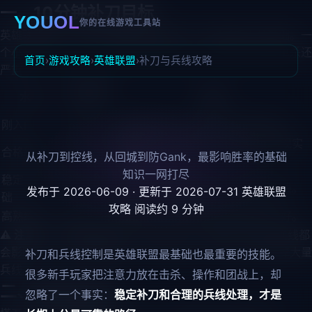
一、10分钟补刀目标
YOUOL
你的在线游戏工具站
英雄联盟里，一次击杀很爽，但稳定补刀才是长期上分基础。一
个小兵平均金币不低，前期漏两三波兵，经济差可能比被单杀还
首页
›
游戏攻略
›
英雄联盟
›
补刀与兵线攻略
严重。
10分钟补
水平
说明
刀
刚入门
40-50刀
先做到不空刀，不要边补边乱打架。
基本能跟上对线经济，是低分段最现实
合格新手
55-65刀
从补刀到控线，从回城到防Gank，最影响胜率的基础
目标。
知识一网打尽
稳定上分基
70刀以上
说明你开始能兼顾补刀、换血和兵线。
发布于 2026-06-09 · 更新于 2026-07-31
英雄联盟
础
攻略
阅读约 9 分钟
高熟练度
80刀以上
需要控线、回城和压制都做得比较好。
⚠️ 注意：
不是每局都必须 10 分钟 80 刀。被抓、支援、换线都
会影响补刀。真正要看的是：你有没有为了无意义打架漏掉大量
补刀和兵线控制是英雄联盟最基础也最重要的技能。
兵线。
很多新手玩家把注意力放在击杀、操作和团战上，却
二、塔刀怎么补
忽略了一个事实：
稳定补刀和合理的兵线处理，才是