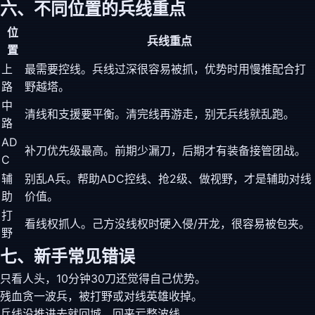
六、不同位置的兵线重点
位
兵线重点
置
上
最需要控线。兵线过深很容易被抓，优势时用慢推配合打
路
野越塔。
中
清线和支援要平衡。清完线再游走，别无兵线就乱跑。
路
AD
补刀优先级最高。前期少漏刀，后期才有装备接管团战。
C
辅
别乱A兵。帮助ADC控线、抢2级、做视野，才是辅助对线
助
价值。
打
看线权抓人。己方没线权时硬入侵/开龙，很容易被包夹。
野
七、新手常见错误
只看人头，10分钟30刀还觉得自己优势。
残血贪一波兵，被打野或对线英雄收掉。
兵线没推进去就回城，回来亏整波线。