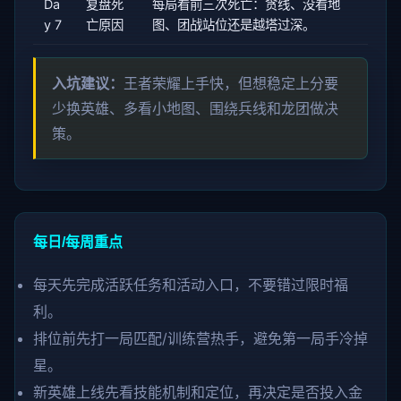
Da
复盘死
每局看前三次死亡：贪线、没看地
y 7
亡原因
图、团战站位还是越塔过深。
入坑建议：
王者荣耀上手快，但想稳定上分要
少换英雄、多看小地图、围绕兵线和龙团做决
策。
每日/每周重点
每天先完成活跃任务和活动入口，不要错过限时福
利。
排位前先打一局匹配/训练营热手，避免第一局手冷掉
星。
新英雄上线先看技能机制和定位，再决定是否投入金