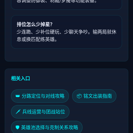
容调整防御装、制裁/梦魇等功能装备。
排位怎么少掉星？
少连跪、少补位硬玩、少聊天争吵。输两局就休
息或换匹配练英雄。
相关入口
👑 分路定位与对线攻略
📦 铭文出装指南
🗡️ 兵线运营与团战站位
🛡️ 英雄池选择与克制关系攻略