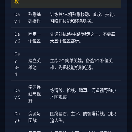
段
Da
熟悉基
训练营/人机熟悉移动、普攻、技能、
y 1
础操作
召唤师技能和装备购买。
Da
固定一
先选对抗路/中路/游走之一，不要每
y 2
个位置
天五个位置都玩。
Da
y
建立英
主练2个简单英雄，备选1个补位英
3-
雄池
雄，先把技能机制吃透。
4
学习兵
Da
练清线、抢线、蹲草、河道视野和小
线与视
y 5
地图观察。
野
Da
资源与
围绕暴君、主宰、防御塔转线，别只
y 6
团战
追人头。