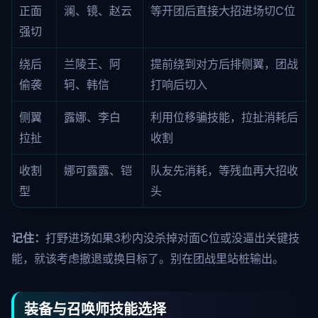
正面
澜、镜、赵云
等开团后直接大招进场切C位
强切
绕后
兰陵王、阿
提前绕到对方后排侧翼，团战
偷袭
轲、韩信
打响后切入
侧翼
露娜、李白
利用位移骗技能，拉扯消耗后
拉扯
收割
收割
娜可露露、铠
队友先消耗，等残血再大招收
型
头
记住：
打野进场如果3秒内没杀掉对面C位或没逼出关键技
能，就该考虑撤退或换目标了。别在团战里站桩输出。
装备与召唤师技能选择