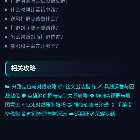
打野前期怎么避免被反野？
什么时候让蓝给中路？
逆风打野应该做什么？
打野到底要不要蹭线？
怎么判断对面打野位置？
暴君和主宰先开哪个？
相关攻略
👑 分路定位与对线攻略
📦 铭文出装指南
🗡️ 兵线运营与团
战站位
🛡️ 英雄池选择与克制关系攻略
👁️ MOBA视野与地
图意识
⚡ LOL对线压制技巧
🤝 排位心态与沟通
📱 手游设
备优化
⌛ 时间管理与防沉迷
👑 返回王者荣耀专题