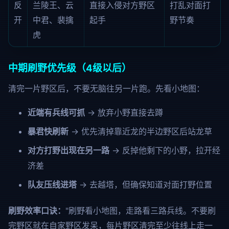
反
兰陵王、云
直接入侵对方野区
打乱对面打
开
中君、裴擒
起手
野节奏
虎
中期刷野优先级（4级以后）
清完一片野区后，不要无脑往另一片跑。先看小地图：
近端有兵线可抓
→ 放弃小野直接去蹲
暴君快刷新
→ 优先清掉靠近龙的半边野区后站龙草
对方打野出现在另一路
→ 反掉他剩下的小野，拉开经
济差
队友压线进塔
→ 去越塔，但确保知道对面打野位置
刷野效率口诀：
"刷野看小地图，走路看三路兵线。不要刷
完野区就在自家野区发呆，每片野区清完至少往线上走一