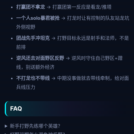
打赢团不拿龙
→ 打赢团第一反应是看龙/推塔
一个人solo暴君被抢
→ 打龙时让有控制的队友站龙坑
外侧视野
团战先手冲坦克
→ 打野目标永远是射手和法师，不是
前排
逆风还去对面野区反野
→ 逆风时守住自己野区+蹭
线，别送额外经济
不打龙也不带线
→ 中期没事做就去带线牵制，给对面
兵线压力
FAQ
新手打野先练哪个英雄？