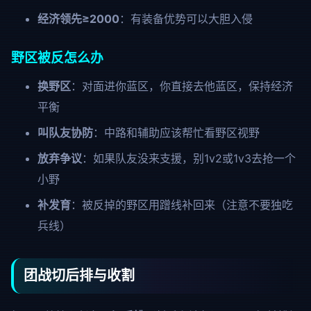
经济领先≥2000
：有装备优势可以大胆入侵
野区被反怎么办
换野区
：对面进你蓝区，你直接去他蓝区，保持经济
平衡
叫队友协防
：中路和辅助应该帮忙看野区视野
放弃争议
：如果队友没来支援，别1v2或1v3去抢一个
小野
补发育
：被反掉的野区用蹭线补回来（注意不要独吃
兵线）
团战切后排与收割