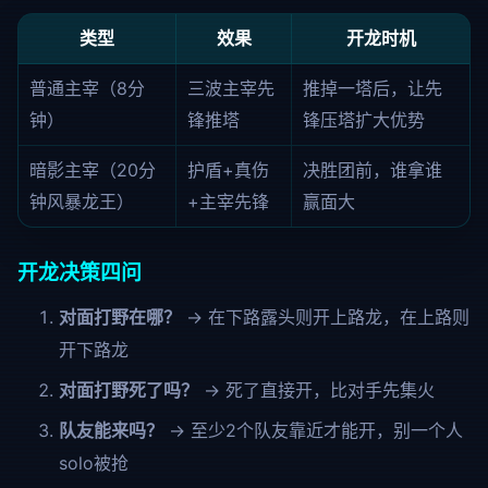
类型
效果
开龙时机
普通主宰（8分
三波主宰先
推掉一塔后，让先
钟）
锋推塔
锋压塔扩大优势
暗影主宰（20分
护盾+真伤
决胜团前，谁拿谁
钟风暴龙王）
+主宰先锋
赢面大
开龙决策四问
对面打野在哪？
→ 在下路露头则开上路龙，在上路则
开下路龙
对面打野死了吗？
→ 死了直接开，比对手先集火
队友能来吗？
→ 至少2个队友靠近才能开，别一个人
solo被抢