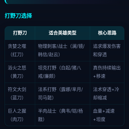
打野刀选择
打野刀
适合英雄类型
核心思路
贪婪之噬
物理刺客/战士（澜/镜/
追求爆发伤害
（红刀）
韩信/赵云）
和穿透
浴火之怒
坦克打野（白起/猪八
真伤持续输出
（黄刀）
戒/廉颇）
+移速
符文大剑
法系打野（露娜/芈月/
法术穿透+冷
（蓝刀）
司马懿）
却缩减
巨人之握
半肉战士（典韦/铠/杨
血量+减速
（肉刀）
戬）
+坦度