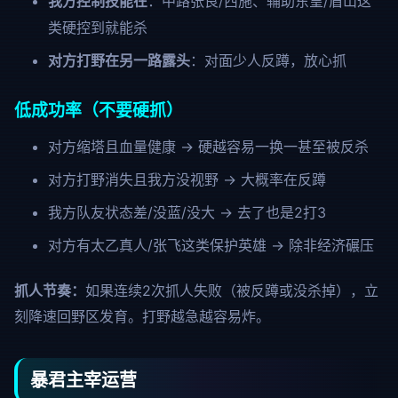
我方控制技能在
：中路张良/西施、辅助东皇/盾山这
类硬控到就能杀
对方打野在另一路露头
：对面少人反蹲，放心抓
低成功率（不要硬抓）
对方缩塔且血量健康 → 硬越容易一换一甚至被反杀
对方打野消失且我方没视野 → 大概率在反蹲
我方队友状态差/没蓝/没大 → 去了也是2打3
对方有太乙真人/张飞这类保护英雄 → 除非经济碾压
抓人节奏：
如果连续2次抓人失败（被反蹲或没杀掉），立
刻降速回野区发育。打野越急越容易炸。
暴君主宰运营