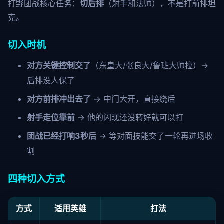
打野团战核心任务：
切后排
（射手和法师），不是打前排坦
克。
切入时机
对方关键控制交了
（东皇大/张良大/鲁班大师拉）→
后排没人保了
对方前排冲出去了
→ 中门大开，直接绕后
射手走位靠前
→ 他的闪现还没转好就可以打
团战已经打响3秒后
→ 等对面技能交了一轮再进场收
割
四种切入方式
方式
适用英雄
打法