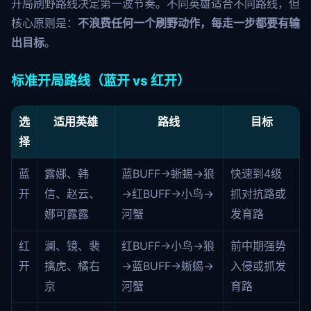
开局刷野路线决定第一波节奏。不同英雄适合不同路线，但
核心原则是：
不浪费任何一个刷野动作，每走一步都要有输
出目标
。
标准开局路线（蓝开 vs 红开）
选
适用英雄
路线
目标
择
蓝
露娜、韩
蓝BUFF→蜥蜴→狼
快速到4级
开
信、赵云、
→红BUFF→小鸟→
抓对抗路或
娜可露露
河蟹
发育路
红
澜、镜、裴
红BUFF→小鸟→狼
前中期强势
开
擒虎、橘右
→蓝BUFF→蜥蜴→
入侵或抓发
京
河蟹
育路