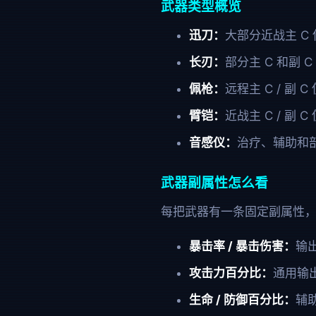
武器类型概览
迅刀：
大部分近战主 C
长刃：
部分主 C 和副
佩枪：
远程主 C / 副
臂铠：
近战主 C / 副
音感仪：
治疗、辅助和
武器副属性怎么看
每把武器有一条固定副属性
暴击率 / 暴击伤害：
输
攻击力百分比：
通用输
生命 / 防御百分比：
辅