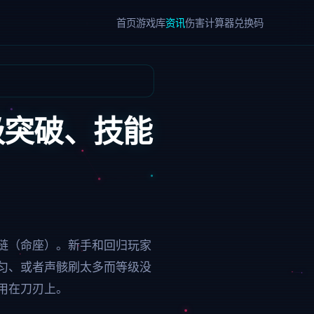
首页
游戏库
资讯
伤害计算器
兑换码
级突破、技能
链（命座）。新手和回归玩家
匀、或者声骸刷太多而等级没
用在刀刃上。