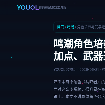
YOUOL
你的在线游戏工具站
首页
›
鸣潮
›
角色培养与武器
鸣潮角色培
加点、武器
YOUOL 攻略组 · 2026-06-21 ·
鸣潮中每个角色（共鸣者）
面对这么多系统，很容易在
跟上。本文不讲具体角色强