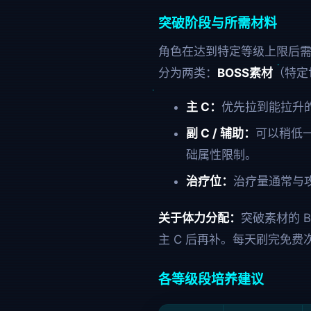
突破阶段与所需材料
角色在达到特定等级上限后需
分为两类：
BOSS素材
（特定
主 C：
优先拉到能拉升的
副 C / 辅助：
可以稍低一
础属性限制。
治疗位：
治疗量通常与
关于体力分配：
突破素材的 
主 C 后再补。每天刷完免
各等级段培养建议