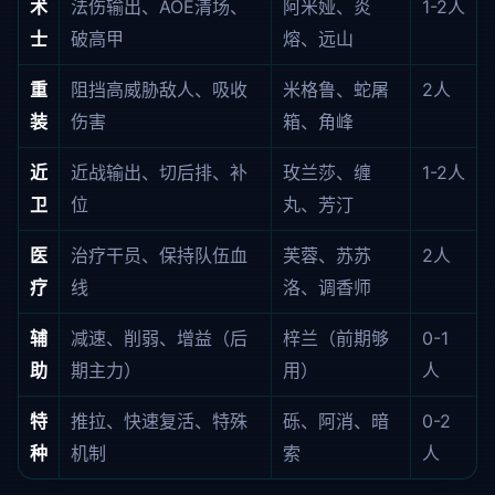
术
法伤输出、AOE清场、
阿米娅、炎
1-2人
士
破高甲
熔、远山
重
阻挡高威胁敌人、吸收
米格鲁、蛇屠
2人
装
伤害
箱、角峰
近
近战输出、切后排、补
玫兰莎、缠
1-2人
卫
位
丸、芳汀
医
治疗干员、保持队伍血
芙蓉、苏苏
2人
疗
线
洛、调香师
辅
减速、削弱、增益（后
梓兰（前期够
0-1
助
期主力）
用）
人
特
推拉、快速复活、特殊
砾、阿消、暗
0-2
种
机制
索
人