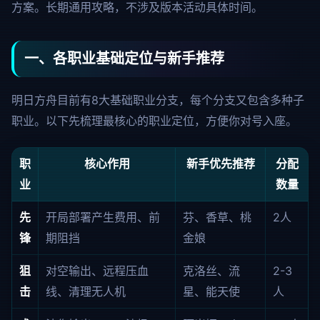
方案。长期通用攻略，不涉及版本活动具体时间。
一、各职业基础定位与新手推荐
明日方舟目前有8大基础职业分支，每个分支又包含多种子
职业。以下先梳理最核心的职业定位，方便你对号入座。
职
核心作用
新手优先推荐
分配
业
数量
先
开局部署产生费用、前
芬、香草、桃
2人
锋
期阻挡
金娘
狙
对空输出、远程压血
克洛丝、流
2-3
击
线、清理无人机
星、能天使
人