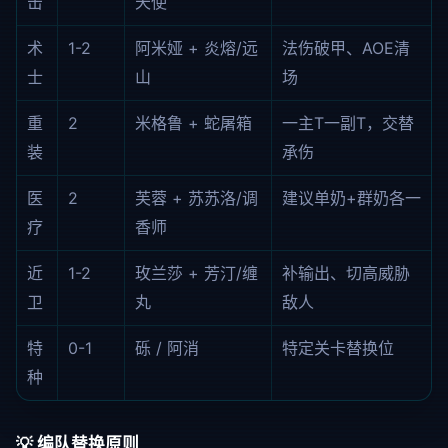
击
天使
术
1-2
阿米娅 + 炎熔/远
法伤破甲、AOE清
士
山
场
重
2
米格鲁 + 蛇屠箱
一主T一副T，交替
装
承伤
医
2
芙蓉 + 苏苏洛/调
建议单奶+群奶各一
疗
香师
近
1-2
玫兰莎 + 芳汀/缠
补输出、切高威胁
卫
丸
敌人
特
0-1
砾 / 阿消
特定关卡替换位
种
💡 编队替换原则