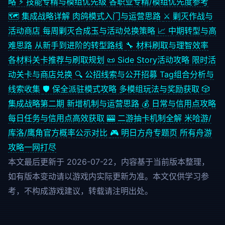
略
⚡
技能专精与模组优先级
各职业专精/模组优先度参考
🗺️
集成战略详解
肉鸽模式入门与运营思路
⚔️
剿灭作战与
活动商店
每周剿灭合成玉与活动兑换策略
📈
中期转型与高
难思路
从新手到进阶的转型路线
🔧
材料刷取与理智效率
各材料关卡推荐与刷取规划
📜
Side Story活动攻略
限时活
动关卡与商店兑换
🔍
公招线索与公开招募
Tag组合分析与
线索收集
🛡️
保全派驻模式攻略
多模组玩法与奖励获取
🎲
集成战略第二期
新增机制与运营思路
💰
日常与信用点攻略
每日任务与信用点高效获取
🎰
二游抽卡机制全解
米哈游/
库洛/鹰角官方概率公示对比
🎮
明日方舟专题页
所有舟游
攻略一网打尽
本文最后更新于 2026-07-22，内容基于当前版本整理，
如有版本变动请以游戏内实际更新为准。本文仅供学习参
考，不构成游戏建议，转载请注明出处。