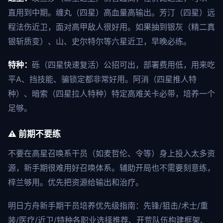
直用到中期。缠丸（四星）高血量高输出。芳汀（四星）远
程法伤近卫，面对高甲敌人很好用。如果抽到银灰（精二真
银斩质变）、山、史尔特尔等六星近卫，早晚必练。
特种：
砾（四星快速复活）公招可出，部署费用低，用来吃
平A、挡技能、骗锁定都非常好用。阿消（四星推人特
种）、暗索（四星拉人特种）特定高难关卡必带，培养一个
足够。
⚠️ 前期不要练
不要在高星召唤系干员（如麦哲伦、令等）身上投入太多资
源，新手期很难用好召唤体系。辅助开局也不需要刻意练，
梓兰够用。优先把资源给输出和治疗。
明日方舟新手期干员培养优先级指南：先锋/狙击/术士/重
装/医疗/近卫/特种各职业选择推荐、开荒队伍构建框架、