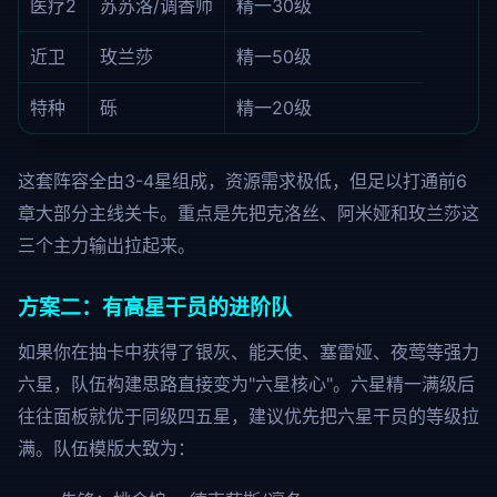
医疗2
苏苏洛/调香师
精一30级
近卫
玫兰莎
精一50级
特种
砾
精一20级
这套阵容全由3-4星组成，资源需求极低，但足以打通前6
章大部分主线关卡。重点是先把克洛丝、阿米娅和玫兰莎这
三个主力输出拉起来。
方案二：有高星干员的进阶队
如果你在抽卡中获得了银灰、能天使、塞雷娅、夜莺等强力
六星，队伍构建思路直接变为"六星核心"。六星精一满级后
往往面板就优于同级四五星，建议优先把六星干员的等级拉
满。队伍模版大致为：