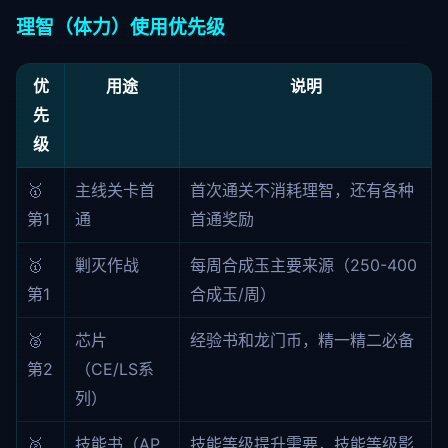
理智（体力）使用优先级
优
用途
说明
先
级
🥇
主线关卡首
首次通关不消耗理智，还有各种
第1
通
首通奖励
🥇
剿灭作战
每周合成玉主要来源（250-400
第1
合成玉/周）
🥈
芯片
经验书和龙门币，精一精二必备
第2
（CE/LS系
列）
🥈
技能书（AP
技能等级提升需要，技能等级影