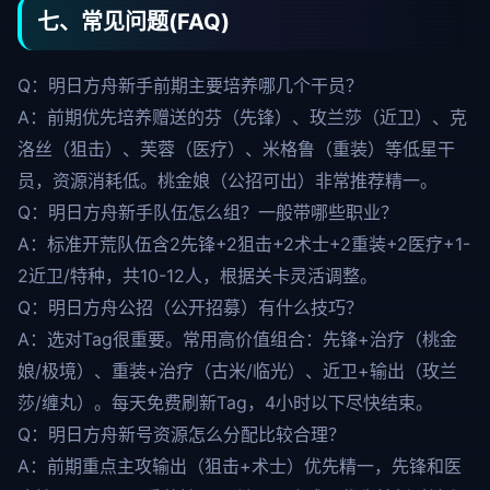
七、常见问题(FAQ)
Q：明日方舟新手前期主要培养哪几个干员？
A：前期优先培养赠送的芬（先锋）、玫兰莎（近卫）、克
洛丝（狙击）、芙蓉（医疗）、米格鲁（重装）等低星干
员，资源消耗低。桃金娘（公招可出）非常推荐精一。
Q：明日方舟新手队伍怎么组？一般带哪些职业？
A：标准开荒队伍含2先锋+2狙击+2术士+2重装+2医疗+1-
2近卫/特种，共10-12人，根据关卡灵活调整。
Q：明日方舟公招（公开招募）有什么技巧？
A：选对Tag很重要。常用高价值组合：先锋+治疗（桃金
娘/极境）、重装+治疗（古米/临光）、近卫+输出（玫兰
莎/缠丸）。每天免费刷新Tag，4小时以下尽快结束。
Q：明日方舟新号资源怎么分配比较合理？
A：前期重点主攻输出（狙击+术士）优先精一，先锋和医