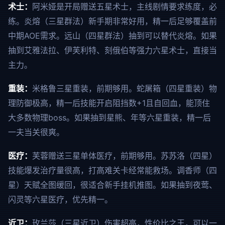
术士：
阿米娅是开局赠送五星术士，主线剧情要求练度，必
练。炎熔（三星群法）新手期非常好用，精一后足够覆盖前
中期AOE需求。远山（四星群法）抽到可以替代炎熔。如果
抽到艾雅法拉、伊芙利特、刻俄伯等强力六星术士，直接当
主力。
重装：
米格鲁三星重装，前期够用。蛇屠箱（四星重装）物
理防御极高，精一后技能开启阻挡数+1且自回血，能顶住
大多数物理boss。如果抽到星熊、年等六星重装，精一后
一夫当关很爽。
医疗：
芙蓉赠送三星单体医疗，前期够用。苏苏洛（四星）
技能爆发治疗量很高，打高难关卡经常能救场。调香师（四
星）天赋全图缓回，很适合新手挂机推图。如果抽到夜莺、
闪灵等六星医疗，优先精一。
近卫：
玫兰莎（三星近卫）伤害超高，性价比之王，可以一