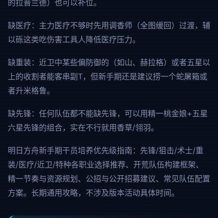
的拉普兰德）也可以补位。
缺医疗：主力医疗不够时先用调香师（全图缓回）过渡，辅
以砾这类吃伤害工具人降低医疗压力。
缺重装：近卫中某些偏防御的（如山、赫拉格）或者五星以
上的收割者能客串副T，但新手期还是建议捞一个蛇屠箱或
者升米格鲁。
缺先锋：任何队伍都不能缺先锋，可以用精一桃金娘+五星
六星先锋的组合，实在不行就用香草/翎羽。
明日方舟新手期干员培养优先级指南：先锋/狙击/术士/重
装/医疗/近卫/特种各职业选择推荐、开荒队伍构建框架、
精一节奏与资源规划、公招与公开招募建议、常见队伍配置
方案。长期通用攻略，不涉及版本活动具体时间。