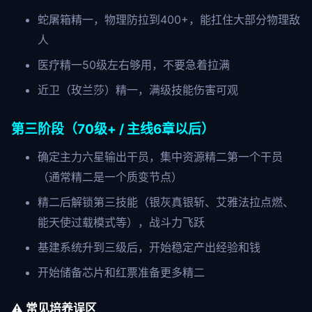
蛇屠箱精一，物理防拉到400+，能扛住大部分物理敌
人
医疗精一50级左右够用，不要急着拉满
近卫（玫兰莎）精一，满级技能伤害可观
第三阶段（70级+ / 主线6章以后）
确定主力六星输出干员，集中资源精二第一个干员
（通常精二是一个质变节点）
精二后解锁第三技能（银灰真银斩、艾雅法拉点燃、
能天使过载模式等），战斗力飞跃
基建系统升到三级后，开始稳定产出经验和钱
开始储备芯片和红票准备更多精二
⚠️ 常见培养误区