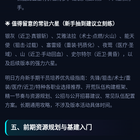
手。
🌟 值得留意的常驻六星（新手抽到建议立刻练）
银灰（近卫·真银斩）、艾雅法拉（术士·点燃/火山）、能天
使（狙击·过载）、塞雷娅（重装·钙质化）、夜莺（医疗·圣
域）、山（近卫·手动回血）、史尔特尔（近卫·黄昏），以
及后续版本的强力六星。
明日方舟新手期干员培养优先级指南：先锋/狙击/术士/重
装/医疗/近卫/特种各职业选择推荐、开荒队伍构建框架、
精一节奏与资源规划、公招与公开招募建议、常见队伍配置
方案。长期通用攻略，不涉及版本活动具体时间。
五、前期资源规划与基建入门