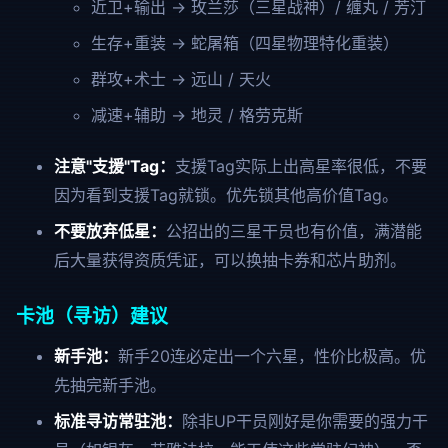
近卫+输出 → 玫兰莎（三星战神）/ 缠丸 / 芳汀
生存+重装 → 蛇屠箱（四星物理特化重装）
群攻+术士 → 远山 / 天火
减速+辅助 → 地灵 / 格劳克斯
注意"支援"Tag：
支援Tag实际上出高星率很低，不要
因为看到支援Tag就锁。优先锁其他高价值Tag。
不要放弃低星：
公招出的三星干员也有价值，满潜能
后大量获得资质凭证，可以换抽卡券和芯片助剂。
卡池（寻访）建议
新手池：
新手20连必定出一个六星，性价比极高。优
先抽完新手池。
标准寻访常驻池：
除非UP干员刚好是你需要的强力干