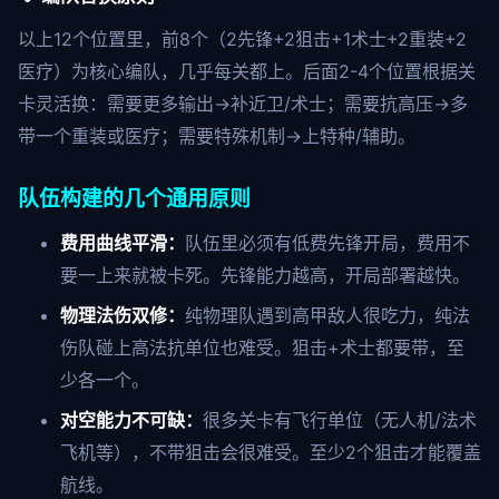
以上12个位置里，前8个（2先锋+2狙击+1术士+2重装+2
医疗）为核心编队，几乎每关都上。后面2-4个位置根据关
卡灵活换：需要更多输出→补近卫/术士；需要抗高压→多
带一个重装或医疗；需要特殊机制→上特种/辅助。
队伍构建的几个通用原则
费用曲线平滑：
队伍里必须有低费先锋开局，费用不
要一上来就被卡死。先锋能力越高，开局部署越快。
物理法伤双修：
纯物理队遇到高甲敌人很吃力，纯法
伤队碰上高法抗单位也难受。狙击+术士都要带，至
少各一个。
对空能力不可缺：
很多关卡有飞行单位（无人机/法术
飞机等），不带狙击会很难受。至少2个狙击才能覆盖
航线。