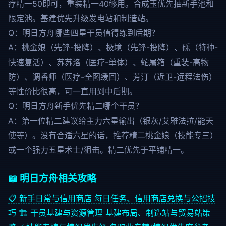
疗精一50即可，重装精一40够用。合成玉优先抽新手池和
限定池。基建优先升级发电站和制造站。
Q：明日方舟哪些四星干员值得练到后期？
A：桃金娘（先锋-投降）、极境（先锋-投降）、砾（特种-
快速复活）、苏苏洛（医疗-单体）、蛇屠箱（重装-高物
防）、调香师（医疗-全图缓回）、芳汀（近卫-远程法伤）
等性价比很高，可一直用到中后期。
Q：明日方舟新手优先精二哪个干员？
A：第一位精二建议给主力六星输出（银灰/艾雅法拉/能天
使等）。没有合适六星的话，推荐精二桃金娘（技能专三）
或一个强力五星术士/狙击。精二优先于平铺精一。
📖 明日方舟相关攻略
📋
新手日常与信用商店
每日任务、信用商店兑换与公招技
巧
🏗️
干员基建与资源管理
基建布局、制造站与贸易站策