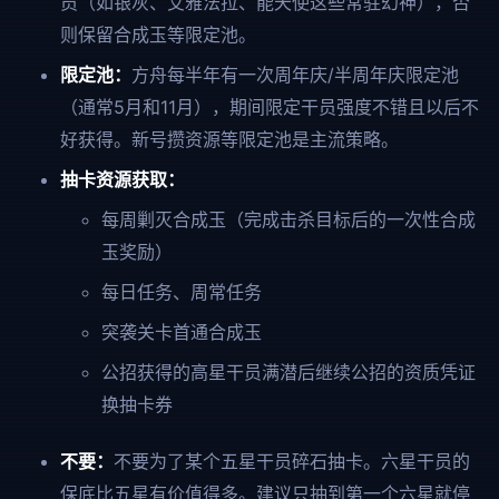
员（如银灰、艾雅法拉、能天使这些常驻幻神），否
则保留合成玉等限定池。
限定池：
方舟每半年有一次周年庆/半周年庆限定池
（通常5月和11月），期间限定干员强度不错且以后不
好获得。新号攒资源等限定池是主流策略。
抽卡资源获取：
每周剿灭合成玉（完成击杀目标后的一次性合成
玉奖励）
每日任务、周常任务
突袭关卡首通合成玉
公招获得的高星干员满潜后继续公招的资质凭证
换抽卡券
不要：
不要为了某个五星干员碎石抽卡。六星干员的
保底比五星有价值得多。建议只抽到第一个六星就停