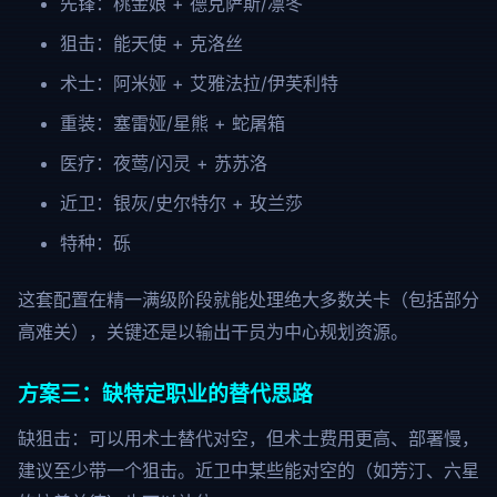
先锋：桃金娘 + 德克萨斯/凛冬
狙击：能天使 + 克洛丝
术士：阿米娅 + 艾雅法拉/伊芙利特
重装：塞雷娅/星熊 + 蛇屠箱
医疗：夜莺/闪灵 + 苏苏洛
近卫：银灰/史尔特尔 + 玫兰莎
特种：砾
这套配置在精一满级阶段就能处理绝大多数关卡（包括部分
高难关），关键还是以输出干员为中心规划资源。
方案三：缺特定职业的替代思路
缺狙击：可以用术士替代对空，但术士费用更高、部署慢，
建议至少带一个狙击。近卫中某些能对空的（如芳汀、六星