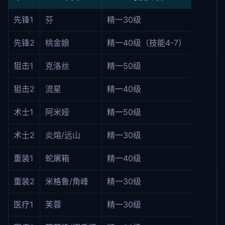
先锋1
芬
精一30级
先锋2
桃金娘
精一40级（技能4-7）
狙击1
克洛丝
精一50级
狙击2
流星
精一40级
术士1
阿米娅
精一50级
术士2
炎熔/远山
精一30级
重装1
蛇屠箱
精一40级
重装2
米格鲁/角峰
精一30级
医疗1
芙蓉
精一30级