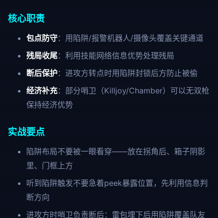
核心职责
包点防守
：用陷阱/报警机器人/摄像头覆盖关键通道
残局收尾
：利用技能网络信息优势处理残局
断后保护
：进攻方转点时用陷阱封锁后方防止被偷
经济补充
：部分哨卫（Killjoy/Chamber）可以无双枪
保持经济优势
实战要点
陷阱布局不要被一眼看穿——放在拐角后、箱子阴影
里、门框上方
听到陷阱触发不要急着peek暴露位置，先利用信息判
断方向
进攻方时哨卫负责断后：雷包埋下后用陷阱覆盖队友