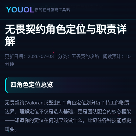
首页
›
游戏攻略
›
无畏契约
› 角色定位与职责详解
YOUOL
你的在线游戏工具站
无畏契约角色定位与职责详
解
更新日期：2026-07-03 | 分类：无畏契约攻略 | 阅读预计：10
分钟
四角色定位总览
无畏契约(Valorant)通过四个角色定位划分每个特工的职责
边界。理解定位不仅是选人基础，更是团队配合的核心框架
——知道你的定位在何时应该做什么，比记住各种技能点更
重要。