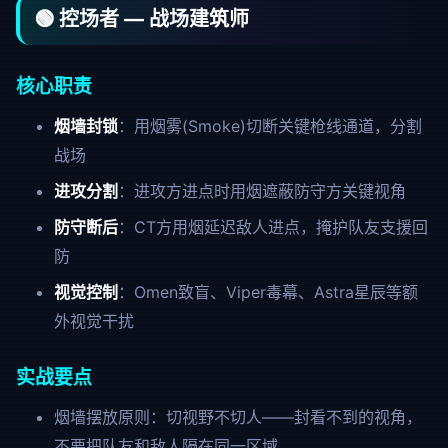
🟢 控场者 — 战场建筑师
核心职责
烟墙封锁
：用烟雾(Smoke)切断关键枪线通道，分割
战场
进攻分割
：进攻方进点时用烟遮蔽防守方关键视角
防守断后
：CT方用烟延迟敌人进点，掩护队友支援回
防
视觉控制
：Omen致盲、Viper毒幕、Astra星辰等额
外视觉干扰
实战要点
烟墙摆放原则：切视野不切人——封看不到的视角，
不要把队友和敌人隔在同一区域