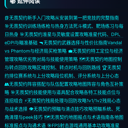
📚 延伸阅读
📗
无畏契约新手入门攻略
从安装到第一把竞技的完整指南
🎯
无畏契约训练场练枪与热身方法
死斗模式、靶场练习与每
日热身
🎯
无畏契约准星与灵敏度设置攻略
准星代码、DPI、
eDPI与瞄准基础
🔫
无畏契约武器选择与性价比指南
Vandal
vs Phantom与经济局买枪策略
💼
无畏契约特工定位与经济
管理攻略
优劣势对局与技能使用策略
🗺️
无畏契约地图控制
与转点回防攻略
区域控制、转点时机与回防路线
🏆
无畏契
约排位赛系统与上分攻略
段位机制、评分系统与上分心态
👥
无畏契约阵容搭配与队伍配置攻略
地图阵容与角色互补策
略
🎯
无畏契约技能使用与道具配合攻略
各特工技能点位与
连招组合
⚡
无畏契约残局处理与回防攻略
1v1/1v2残局心态
与战术选择
👁️
无畏契约预瞄与清点技巧攻略
预瞄系统、死
角清理与peek技巧
🗺️
无畏契约地图报点与术语指南
各地图
标准报点与沟通术语
🎯
FPS射击游戏通用基本功攻略
准星