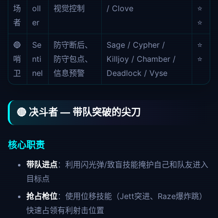
场
oll
视觉控制
/ Clove
⭐
者
er
⭐
🔵
Se
防守断后、
Sage / Cypher /
⭐
哨
nti
防守包点、
Killjoy / Chamber /
⭐
卫
nel
信息预警
Deadlock / Vyse
🔴 决斗者 — 带队突破的尖刀
核心职责
带队进点
：利用闪光弹/致盲技能掩护自己和队友进入
目标点
抢占枪位
：使用位移技能（Jett突进、Raze爆炸跳）
快速占领有利射击位置