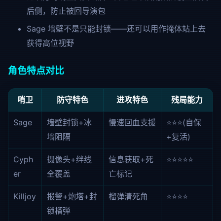
后侧，防止被回导演包
Sage 墙壁不是只能封锁——还可以用作掩体站上去
获得高位视野
角色特点对比
哨卫
防守特色
进攻特色
残局能力
Sage
墙壁封锁+冰
慢速回血支援
⭐⭐⭐(自保
墙阻隔
+复活)
Cyph
摄像头+绊线
信息获取+死
⭐⭐⭐⭐⭐
er
全覆盖
亡标记
Killjoy
报警+炮塔+封
榴弹清死角
⭐⭐⭐⭐
锁榴弹