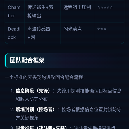
Cham
传送逃生+双
远程狙击压制
⭐⭐⭐⭐⭐
ber
枪输出
Deadl
声波传感器
闪光清点
⭐⭐⭐
ock
+网
团队配合框架
一个标准的无畏契约进攻回合配合流程：
信息阶段（先锋）
：先锋用探测技能确认目标点信息
和敌人防守分布
烟墙封锁（控场者）
：控场者根据信息位置封锁防守
方关键视角
同步推进（决斗者+先锋）
：决斗者先手持闪进点，