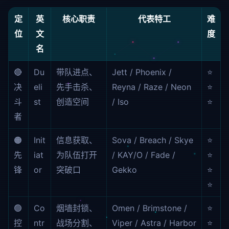
定
英
核心职责
代表特工
难
位
文
度
名
🔴
Du
带队进点、
Jett / Phoenix /
⭐
决
eli
先手击杀、
Reyna / Raze / Neon
⭐
斗
st
创造空间
/ Iso
⭐
者
🟠
Init
信息获取、
Sova / Breach / Skye
⭐
先
iat
为队伍打开
/ KAY/O / Fade /
⭐
锋
or
突破口
Gekko
⭐
⭐
🟢
Co
烟墙封锁、
Omen / Brimstone /
⭐
控
ntr
战场分割、
Viper / Astra / Harbor
⭐