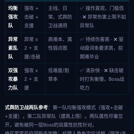
均衡
强攻 +
主线、日
✅ 操作直观，门槛低
强攻
击破 +
常、式舆防
· ❌ 异常伤害上限不如
队
支援
卫战通用
异常队
异常
异常 x
高难本、属
✅ 持续伤害高 · ❌ 驱
紊乱
2 + 支
性弱点图
动盘词条要求高，前
队
援/击破
期难毕业
双强
强攻 x
低难度/割
✅ 清杂快 · ❌ 缺击破
攻暴
2 + 支
草本
时打失衡慢，Boss战
力队
援
吃力
式舆防卫战两队参考
：第一队均衡强攻模式（强攻+击破
+支援），第二队异常队（拔高上限）。两队属性尽量岔
开，避免被同一层Boss的双属性抗性针对。
绝区零零号空洞新手攻略：代理人角色定位详解（强攻/击