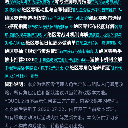
略
⚡
零号空洞每周指南
深渊配队与失衡爆发技巧
空洞探索与每周资
💿
绝区零驱动盘与音擎搭配
🔧
源规划
驱动盘套装选择与音擎推荐
绝区零音擎选择指南
🐱
绝区零邦布选择
各定位音擎推荐与对比
与搭配指南
✨
绝区零邦布技能详解
邦布类型与队伍搭配推荐
各邦
⚔️
绝区零战斗机制详解
布技能效果与选择策略
连携技、极限闪避与
📅
绝区零每日每周必做清单
💎
失衡机制
日常周常任务与资源获取
绝区零抽卡规划与资源管理
🎯
绝区零新手
菲林获取与抽卡策略
抽卡推荐2026
🎰
二游抽卡机制全解
新手自选与限定池抽卡建议
📋
绝区零角色培养页面
米哈游/库洛/网易官方概率公示对比
所有代
理人培养材料与推荐
资料说明：
本文为绝区零代理人角色定位与组队入门通用攻
略，所有角色定位和配队建议以当前游戏版本为准。
YOUOL坚持不展示任何第三方广告，内容仅供学习参考。
本文最后更新于 2026-07-22，内容基于当前版本整理，
如有版本变动请以游戏内实际更新为准。本文仅供学习参
考，不构成游戏建议，转载请注明出处。