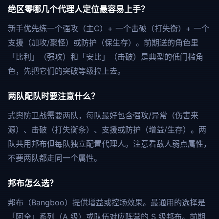
绝区零哪几个代理人定位最容易上手？
新手优先练一个强攻（主C）+ 一个击破（打失衡）+ 一个
支援（加攻/聚怪）或防护（保生存）。前期送的角色里
「比利」（强攻）和「安比」（击破）是典型的低门槛角
色，先把它们的突破等级拉上去。
两队配队时要注意什么？
式舆防卫战需要两队，每队最好包含强攻/异常（伤害来
源）、击破（打失衡条）、支援或防护（增益/生存）。两
队共用邦布但每队独立配置代理人。注意看敌人弱点属性，
不要两队都走同一个属性。
邦布怎么选？
邦布（Bangboo）提供增益或控场效果。最通用的选择是
「阿全」系列（A 级）或队伍对应阵营的 S 级邦布。前期