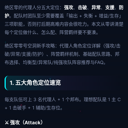
绝区零的代理人分五大定位：
强攻
、
击破
、
异常
、
支援
、
防
护
。配队时团队至少需要覆盖「输出 + 失衡 + 增益/生存」
三项职能，否则打后期高难内容会很吃力。本文从零讲清楚
每个定位做什么、怎么配、阵营羁绊要不要凑。
绝区零零号空洞新手攻略：代理人角色定位详解（强攻/击
破/异常/支援/防护）、阵营羁绊机制、基础配队思路、邦
布选择、均衡型/异常队/纯强攻队阵容推荐与FAQ。
1. 五大角色定位速览
每支队伍可上 3 名代理人 + 1 个邦布。理想配队是 1 主 C
+ 1 击破手 + 1 辅助/生存位。
⚔️ 强攻（Attack）