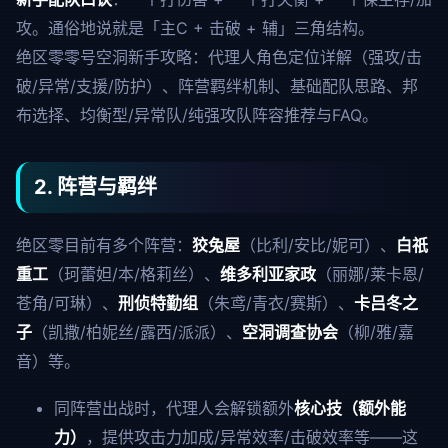
攻。通俗地说就是「主C + 击破 + 辅」三角结构。
绝区零零号空洞新手攻略：代理人角色定位详解（强攻/击
破/异常/支援/防护）、阵营羁绊机制、基础配队思路、邦
布选择、均衡型/异常队/纯强攻队阵容推荐与FAQ。
2. 阵营与羁绊
绝区零目前有多个阵营：
狡兔屋
（比利/安比/妮可）、
白祇
重工
（珂蕾妲/本/格莉丝）、
维多利亚家政
（丽娜/莱卡恩/
苍角/可琳）、
刑侦特勤组
（朱鸢/青衣/赛斯）、
卡吕冬之
子
（凯撒/柏妮丝/露西/派派）、
空洞调查协会
（柳/雅/嘉
音）等。
同阵营出战时，代理人会解锁额外
核心技（额外能
力）
，提供攻击力加成/异常效率/击破效率等——这