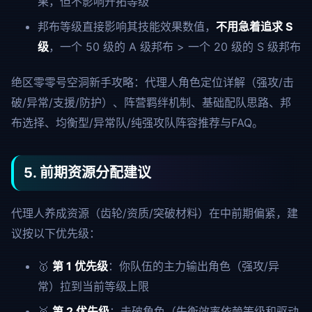
果，但不影响开拓等级
邦布等级直接影响其技能效果数值，
不用急着追求 S
级
，一个 50 级的 A 级邦布 > 一个 20 级的 S 级邦布
绝区零零号空洞新手攻略：代理人角色定位详解（强攻/击
破/异常/支援/防护）、阵营羁绊机制、基础配队思路、邦
布选择、均衡型/异常队/纯强攻队阵容推荐与FAQ。
5. 前期资源分配建议
代理人养成资源（齿轮/资质/突破材料）在中前期偏紧，建
议按以下优先级：
🥇
第 1 优先级
：你队伍的主力输出角色（强攻/异
常）拉到当前等级上限
🥈
第 2 优先级
：击破角色（失衡效率依赖等级和驱动