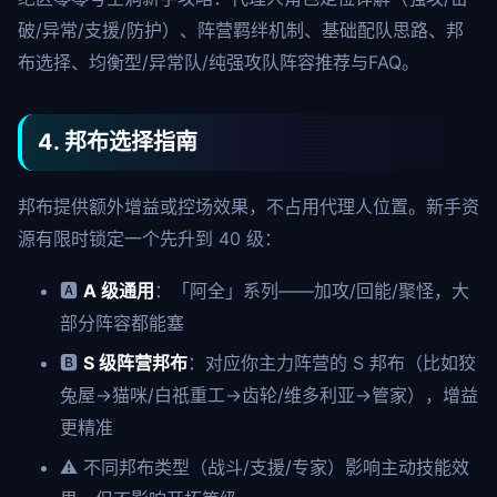
破/异常/支援/防护）、阵营羁绊机制、基础配队思路、邦
布选择、均衡型/异常队/纯强攻队阵容推荐与FAQ。
4. 邦布选择指南
邦布提供额外增益或控场效果，不占用代理人位置。新手资
源有限时锁定一个先升到 40 级：
🅰️
A 级通用
：「阿全」系列——加攻/回能/聚怪，大
部分阵容都能塞
🅱️
S 级阵营邦布
：对应你主力阵营的 S 邦布（比如狡
兔屋→猫咪/白祇重工→齿轮/维多利亚→管家），增益
更精准
⚠️ 不同邦布类型（战斗/支援/专家）影响主动技能效