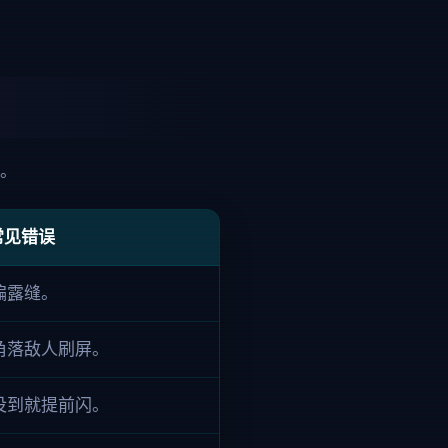
解。
常见错误
偏露缝。
角落敌人刷屏。
没到就提前闪。