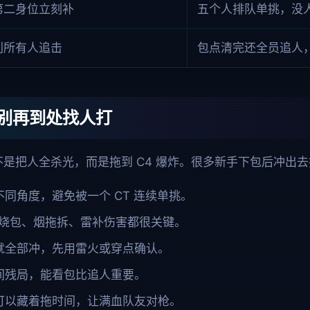
第二身位立刻补
五个人排队单挑，没
别所有人追击
包点清完还全员追人
别再到处找人打
：不是把人全杀光，而是拖到 C4 爆炸。很多新手下包后冲出
同角度，避免被一个 CT 连续单挑。
烧包、烟拖拆、雷补伤害都很关键。
就全部冲，先用雷火或穿点确认。
间残局，能看包比追人重要。
可以藏着拖时间，让满血队友对枪。