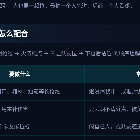
起到，人也要一起拉。最怕一个人先进、后面三个人看戏。
怎么配合
枪线 → 火清死点 → 闪让队友拉 → 下包后站位”的顺序理
要做什么
窗口、棺材、短箱等长枪线
烟没爆就冲，或烟封
，用雷补伤害
只丢烟不清近点，被
个队友能拉枪
闪自己人，或队友还