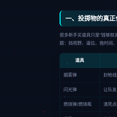
一、投掷物的真正
很多新手买道具只是“钱够就
题：挡视野、逼位、拖时间
道具
烟雾弹
封枪线
闪光弹
让队友
燃烧弹/燃烧瓶
清死点