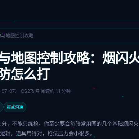
物与地图控制攻略
物与地图控制攻略：烟闪
防怎么打
-07-07）
CS2攻略
阅读约 11 分钟
报点沟通
定上分，不能只练枪。你至少要会每张常用图的几个基础烟闪
基本逻辑。道具用得对，枪法压力会小很多。