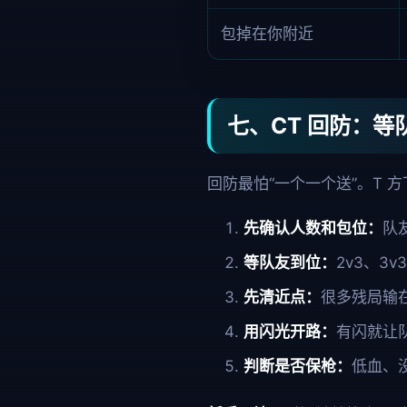
包掉在你附近
七、CT 回防：等
回防最怕“一个一个送”。T 
先确认人数和包位：
队
等队友到位：
2v3、3
先清近点：
很多残局输
用闪光开路：
有闪就让
判断是否保枪：
低血、