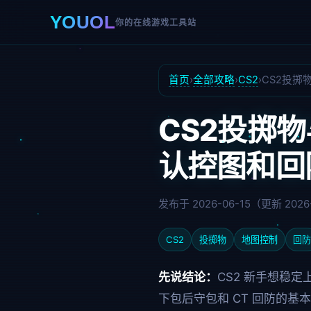
YOUOL
你的在线游戏工具站
首页
›
全部攻略
›
CS2
›
CS2投掷
CS2投掷
认控图和回
发布于 2026-06-15（更新 2026
CS2
投掷物
地图控制
回防
先说结论：
CS2 新手想稳
下包后守包和 CT 回防的