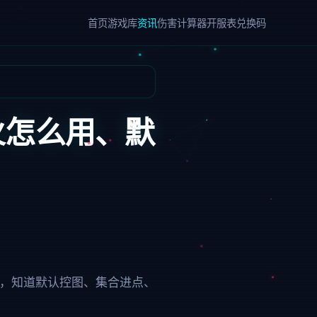
首页
游戏库
资讯
伤害计算器
开服表
兑换码
火怎么用、默
火，知道默认控图、集合进点、