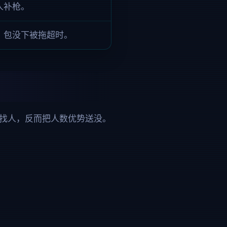
人补枪。
，包没下被拖超时。
去找人，反而把人数优势送没。