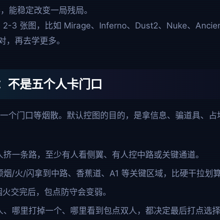
奏，能稳定改变一局残局。
3 张图，比如 Mirage、Inferno、Dust2、Nuke、An
丢对，再去学更多。
图：不是五个人卡门口
在一个门口等烟散。默认控图的目的，是拿信息、骗道具、占
人挤一条路，至少有人看侧翼、有人控中路或关键通道。
颗烟/火/闪拿到中路、香蕉道、A1 等关键区域，比硬干拉划
烟火交完后，包点防守会变弱。
人、哪里打掉一个、哪里看到包点双人，都决定最后打点选