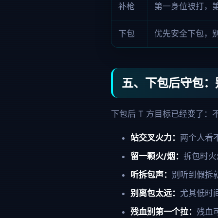
补枪
第一身位被打，
下包
优先安全下包，
五、下包后守包：
下包后 T 方目标已经变了
站交叉火力：
两个人看不
留一颗火/烟：
拆包时火
听拆包声：
别听到假拆
别离包太远：
尤其低时
残血别第一个拉：
残血